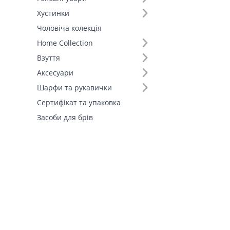
Хустинки
Поляризація (2)
Чоловіча колекція
Home Collection
Матеріал оправи (3)
Взуття
Аксесуари
Шарфи та рукавички
Сертифікат та упаковка
Засоби для брів