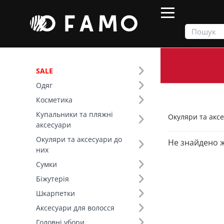
SALE
Одяг
Продукти
Окуляри та аксесуари до них
Косметика
Купальники та пляжні
Окуляри та аксе
Фільтр
аксесуари
Окуляри та аксесуари до
Не знайдено 
Ціна
них
Сумки
SALE
Біжутерія
Шкарпетки
Основний колір (5)
Аксесуари для волосся
Форма лінзи (6)
Головні убори