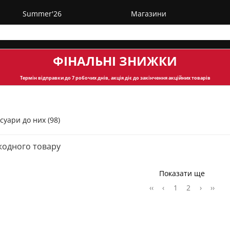
Summer'26
Магазини
ФІНАЛЬНІ ЗНИЖКИ
Термін відправки
до 7 робочих днів, акція діє до закінчення акційних товарів
суари до них (98)
жодного товару
Показати ще
‹‹
‹
1
2
›
››