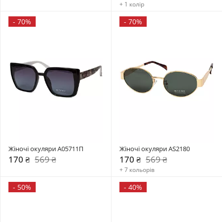
+ 1 колір
-
70%
-
70%
Жіночі окуляри А05711П
Жіночі окуляри AS2180
170 ₴
569 ₴
170 ₴
569 ₴
+ 7 кольорів
-
50%
-
40%