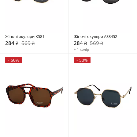
Жіночі окуляри K581
Жіночі окуляри AS3452
284 ₴
569 ₴
284 ₴
569 ₴
+ 1 колір
-
50%
-
50%