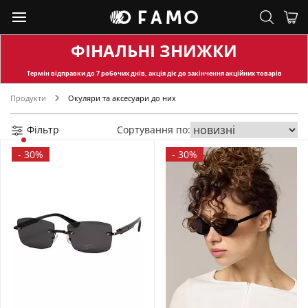
ФІНАЛЬНІ ЗНИЖКИ
Термін відправки
до 7 робочих днів, акція діє до закінчення акційних товарів
Продукти
Окуляри та аксесуари до них
Фільтр
Сортування по:
-
30%
-
30%