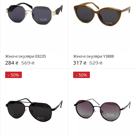
Жіночі окуляри E8235
Жіночі окуляри Y3888
284 ₴
569 ₴
317 ₴
529 ₴
-
50%
-
50%