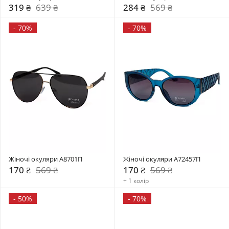
319 ₴
639 ₴
284 ₴
569 ₴
-
70%
-
70%
Жіночі окуляри А8701П
Жіночі окуляри А72457П
170 ₴
569 ₴
170 ₴
569 ₴
+ 1 колір
-
50%
-
70%