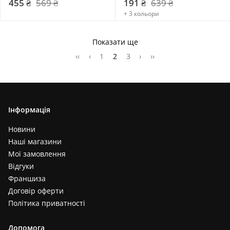
455 ₴
569 ₴
191 ₴
639 ₴
+ 3 кольори
Показати ще
‹‹
‹
1
2
3
›
››
Інформація
Новини
Наші магазини
Мої замовлення
Відгуки
Франшиза
Договір оферти
Політика приватності
Допомога