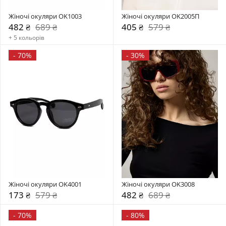
Жіночі окуляри OK1003
Жіночі окуляри OK2005П
482 ₴
689 ₴
405 ₴
579 ₴
+ 5 кольорів
-
70%
-
30%
Жіночі окуляри OK4001
Жіночі окуляри OK3008
173 ₴
579 ₴
482 ₴
689 ₴
-
70%
-
80%