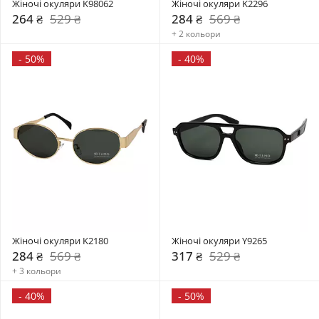
Жіночі окуляри K98062
Жіночі окуляри K2296
264 ₴
529 ₴
284 ₴
569 ₴
+ 2 кольори
-
50%
-
40%
Жіночі окуляри K2180
Жіночі окуляри Y9265
284 ₴
569 ₴
317 ₴
529 ₴
+ 3 кольори
-
40%
-
50%