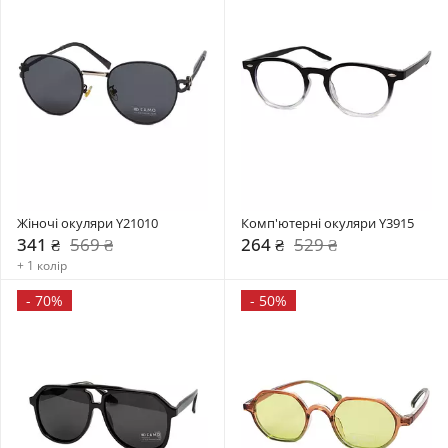
Жіночі окуляри Y21010
Комп'ютерні окуляри Y3915
341 ₴
569 ₴
264 ₴
529 ₴
+ 1 колір
-
70%
-
50%