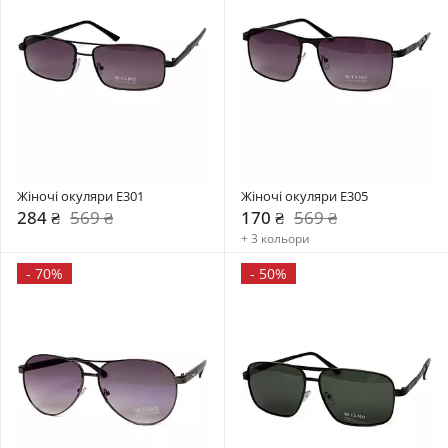
Жіночі окуляри E301
Жіночі окуляри E305
284 ₴
569 ₴
170 ₴
569 ₴
+ 3 кольори
-
70%
-
50%