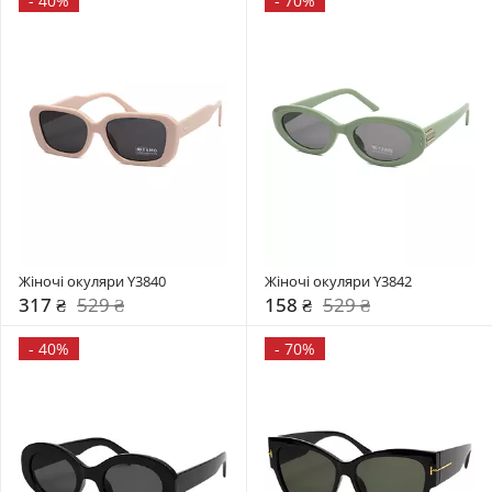
-
40%
-
70%
Жіночі окуляри Y3840
Жіночі окуляри Y3842
317 ₴
529 ₴
158 ₴
529 ₴
-
40%
-
70%