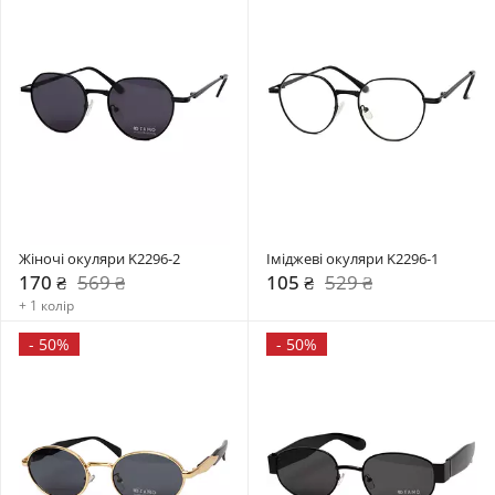
Жіночі окуляри K2296-2
Іміджеві окуляри K2296-1
170 ₴
569 ₴
105 ₴
529 ₴
+ 1 колір
-
50%
-
50%