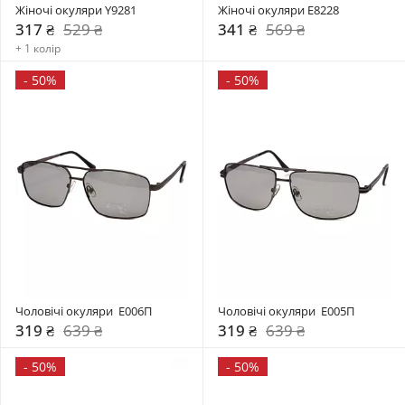
Жіночі окуляри Y9281
Жіночі окуляри E8228
317 ₴
529 ₴
341 ₴
569 ₴
+ 1 колір
-
50%
-
50%
Чоловічі окуляри  Е006П
Чоловічі окуляри  Е005П
319 ₴
639 ₴
319 ₴
639 ₴
-
50%
-
50%