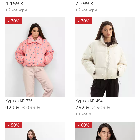
4 159 ₴
2 399 ₴
+ 2 кольори
+ 2 кольори
-
70%
-
70%
Куртка KR-736
Куртка KR-494
929 ₴
3 099 ₴
752 ₴
2 509 ₴
+ 1 колір
-
50%
-
60%