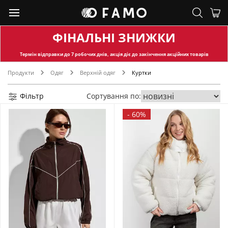
ФІНАЛЬНІ ЗНИЖКИ
Термін відправки
до 7 робочих днів, акція діє до закінчення акційних товарів
Продукти
Одяг
Верхній одяг
Куртки
Фільтр
Сортування по:
-
60%