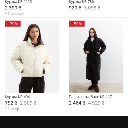
Куртка KR-1115
Куртка KR-736
2 399 ₴
929 ₴
3 099 ₴
+ 2 кольори
-
70%
-
50%
Куртка KR-494
Пальто стьобане KR-117
752 ₴
2 509 ₴
2 464 ₴
4 929 ₴
+ 1 колір