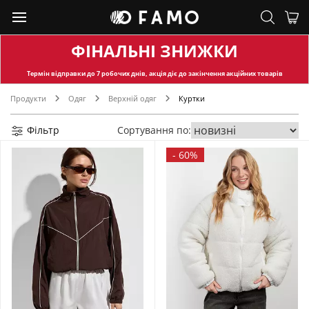
ФІНАЛЬНІ ЗНИЖКИ
Термін відправки
до 7 робочих днів, акція діє до закінчення акційних товарів
Продукти
Одяг
Верхній одяг
Куртки
Фільтр
Сортування по:
-
60%