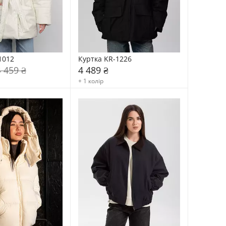
1012
Куртка KR-1226
4 459 ₴
4 489 ₴
+ 1 колір