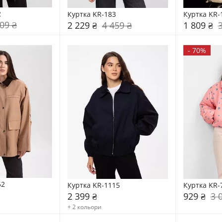
2
Куртка KR-183
Куртка KR-
09 ₴
2 229 ₴
4 459 ₴
1 809 ₴
-
70%
52
Куртка KR-1115
Куртка KR-
2 399 ₴
929 ₴
3 
+ 2 кольори