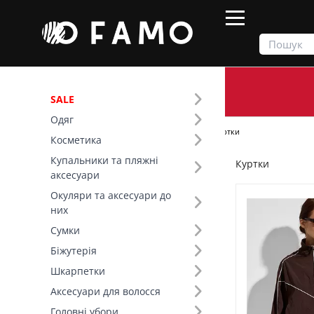
SALE
Одяг
Продукти
Одяг
Верхній одяг
Куртки
Косметика
Купальники та пляжні
Куртки
Фільтр
аксесуари
Окуляри та аксесуари до
Ціна
них
Сумки
SALE
Біжутерія
Шкарпетки
Аксесуари для волосся
Головні убори