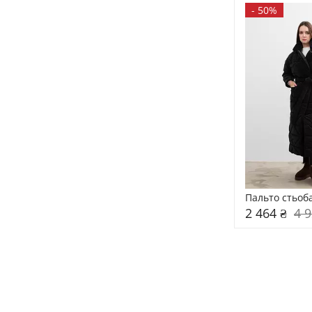
-
50%
Пальто стьоб
2 464 ₴
4 9