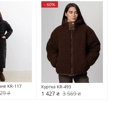
-
60%
ане KR-117
Куртка KR-493
29 ₴
1 427 ₴
3 569 ₴