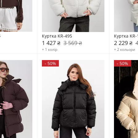
4
Куртка KR-495
Куртка KR-
1 427 ₴
3 569 ₴
2 229 ₴
+ 1 колір
+ 2 кольори
-
50%
-
50%