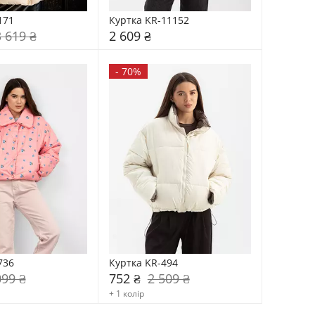
171
Куртка KR-11152
3 619 ₴
2 609 ₴
-
70%
736
Куртка KR-494
099 ₴
752 ₴
2 509 ₴
+ 1 колір