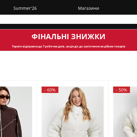
Summer'26
Магазини
ФІНАЛЬНІ ЗНИЖКИ
Термін відправки
до 7 робочих днів, акція діє до закінчення акційних товарів
-
60%
-
50%