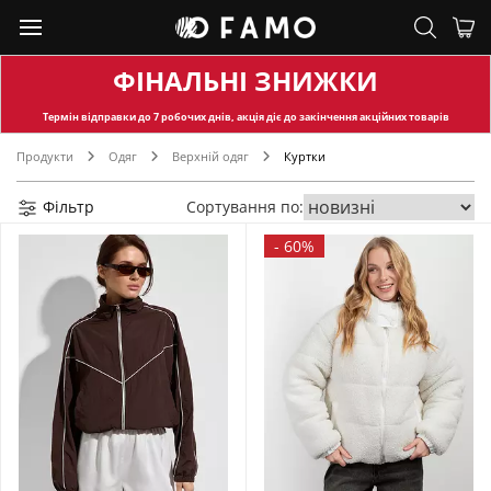
ФІНАЛЬНІ ЗНИЖКИ
Термін відправки
до 7 робочих днів, акція діє до закінчення акційних товарів
Продукти
Одяг
Верхній одяг
Куртки
Фільтр
Сортування по:
-
60%