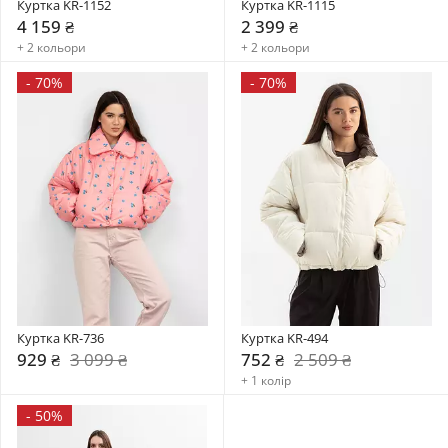
Куртка KR-1152
Куртка KR-1115
4 159 ₴
2 399 ₴
+ 2 кольори
+ 2 кольори
-
70%
-
70%
Куртка KR-736
Куртка KR-494
929 ₴
3 099 ₴
752 ₴
2 509 ₴
+ 1 колір
-
50%