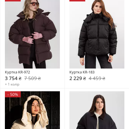
Куртка KR-972
Куртка KR-183
3 754 ₴
7 509 ₴
2 229 ₴
4 459 ₴
+ 1 колір
-
50%