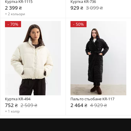
Куртка KR-1115
Куртка KR-736
2 399 ₴
929 ₴
3 099 ₴
+ 2 кольори
-
70%
-
50%
Куртка KR-494
Пальто стьобане KR-117
752 ₴
2 509 ₴
2 464 ₴
4 929 ₴
+ 1 колір