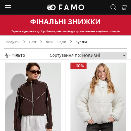
ФІНАЛЬНІ ЗНИЖКИ
Термін відправки
до 7 робочих днів, акція діє до закінчення акційних товарів
Продукти
Одяг
Верхній одяг
Куртки
Фільтр
Сортування по:
-
60%