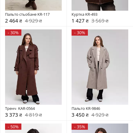
Пальто стьобане KR-117
Куртка KR-493
2 464 ₴
4 929 ₴
1 427 ₴
3 569 ₴
-
30%
-
30%
Тренч  KAR-0564
Пальто KR-9846
3 373 ₴
4 819 ₴
3 450 ₴
4 929 ₴
-
50%
-
35%