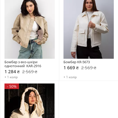
Бомбер з еко-шкіри 
Бомбер KR-5673
однотонний  KAR-2916
1 669 ₴
2 569 ₴
1 284 ₴
2 569 ₴
+ 1 колір
+ 1 колір
-
50%