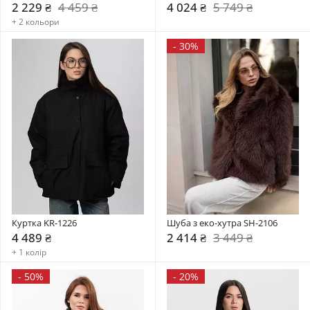
2 229 ₴
4 459 ₴
4 024 ₴
5 749 ₴
+ 2 кольори
-
30%
Куртка KR-1226
Шуба з еко-хутра SH-2106
4 489 ₴
2 414 ₴
3 449 ₴
+ 1 колір
-
50%
-
20%