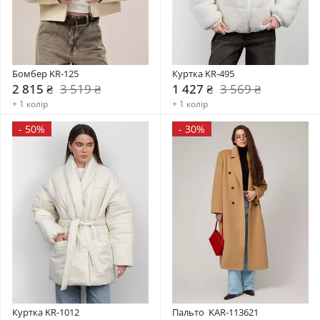
Бомбер KR-125
Куртка KR-495
2 815 ₴
3 519 ₴
1 427 ₴
3 569 ₴
+ 1 колір
+ 1 колір
-
50%
-
30%
Куртка KR-1012
Пальто  KAR-113621