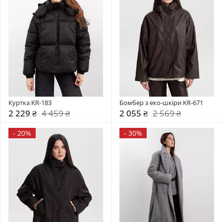
Куртка KR-183
Бомбер з еко-шкіри KR-671
2 229 ₴
4 459 ₴
2 055 ₴
2 569 ₴
-
20%
-
30%