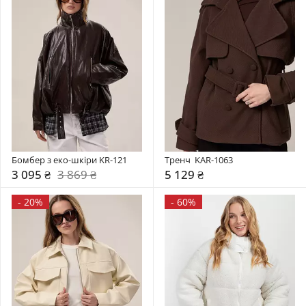
Бомбер з еко-шкіри KR-121
Тренч  KAR-1063
3 095 ₴
3 869 ₴
5 129 ₴
-
20%
-
60%