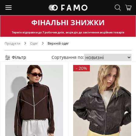
ФІНАЛЬНІ ЗНИЖКИ
Термін відправки
до 7 робочих днів, акція діє до закінчення акційних товарів
Продукти
Одяг
Верхній одяг
Фільтр
Сортування по:
-
20%