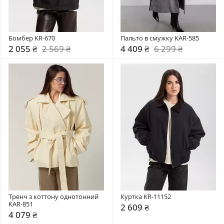
Бомбер KR-670
Пальто в смужку KAR-585
2 055 ₴
2 569 ₴
4 409 ₴
6 299 ₴
Тренч з коттону однотонний 
Куртка KR-11152
KAR-851
2 609 ₴
4 079 ₴