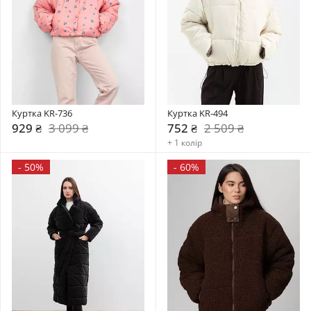
Куртка KR-736
Куртка KR-494
929 ₴
3 099 ₴
752 ₴
2 509 ₴
+ 1 колір
-
50%
-
60%