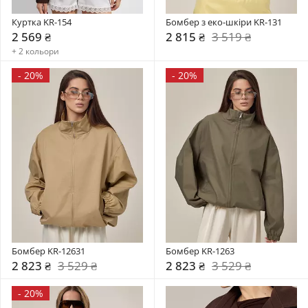
Куртка KR-154
Бомбер з еко-шкіри KR-131
2 569 ₴
2 815 ₴
3 519 ₴
+ 2 кольори
-
20%
-
20%
Бомбер KR-12631
Бомбер KR-1263
2 823 ₴
3 529 ₴
2 823 ₴
3 529 ₴
-
20%