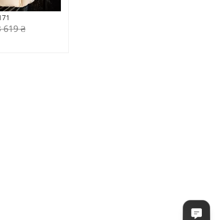
171
3 619 ₴