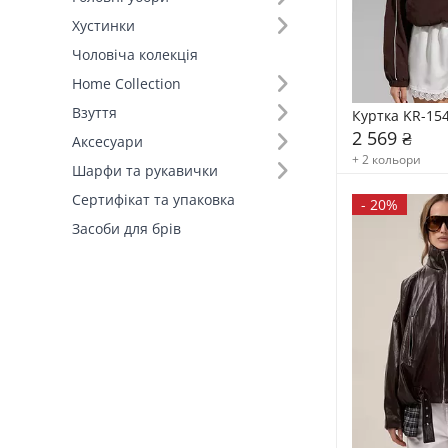
Хустинки
Чоловіча колекція
Home Collection
Взуття
Куртка KR-15
2 569 ₴
Аксесуари
+ 2 кольори
Шарфи та рукавички
Сертифікат та упаковка
-
20%
Засоби для брів