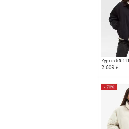
Куртка KR-11
2 609 ₴
-
70%