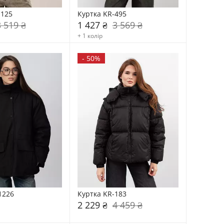
-125
Куртка KR-495
3 519 ₴
1 427 ₴
3 569 ₴
+ 1 колір
-
50%
1226
Куртка KR-183
2 229 ₴
4 459 ₴