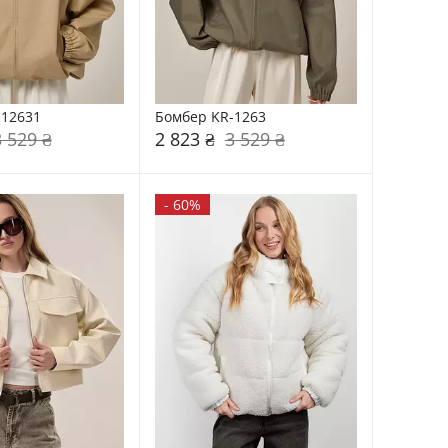
-12631
Бомбер KR-1263
3 529 ₴
2 823 ₴
3 529 ₴
-
60%