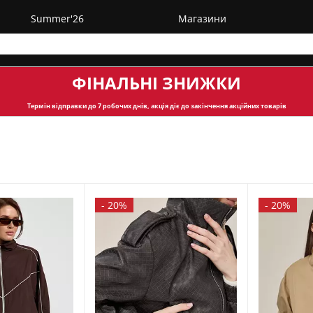
Summer'26
Магазини
ФІНАЛЬНІ ЗНИЖКИ
Термін відправки
до 7 робочих днів, акція діє до закінчення акційних товарів
-
20%
-
20%