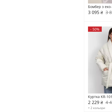
Бомбер з еко
3 095 ₴
3 8
-
50%
Куртка KR-10
2 229 ₴
4 4
+ 2 кольори