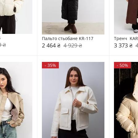
4
Пальто стьобане KR-117
Тренч  KAR
9 ₴
2 464 ₴
4 929 ₴
3 373 ₴
-
35%
-
50%