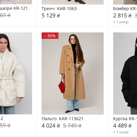
-шкіри KR-121
Тренч  KAR-1063
Бомбер KR
69 ₴
5 129 ₴
2 815 ₴
+ 1 колір
-
30%
12
Пальто  KAR-113621
Куртка KR-
59 ₴
4 024 ₴
5 749 ₴
4 489 ₴
+ 1 колір