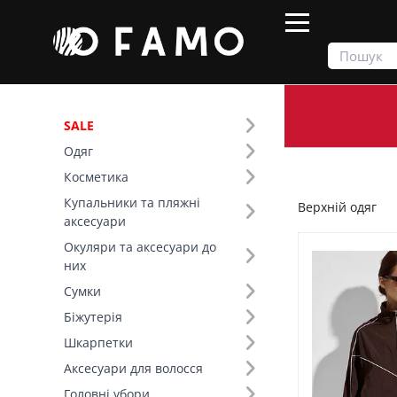
SALE
Одяг
Продукти
Одяг
Верхній одяг
Косметика
Купальники та пляжні
Верхній одяг
Фільтр
аксесуари
Окуляри та аксесуари до
Ціна
них
Сумки
SALE
Біжутерія
Шкарпетки
Розмір (10)
Аксесуари для волосся
Основний колір (10)
Головні убори