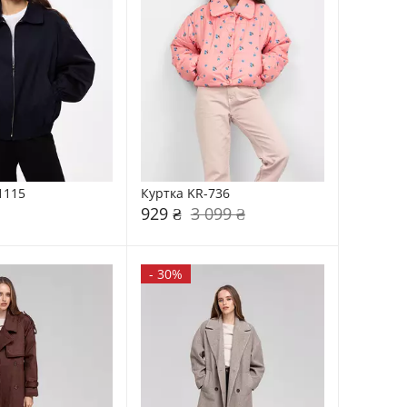
1115
Куртка KR-736
929 ₴
3 099 ₴
-
30%