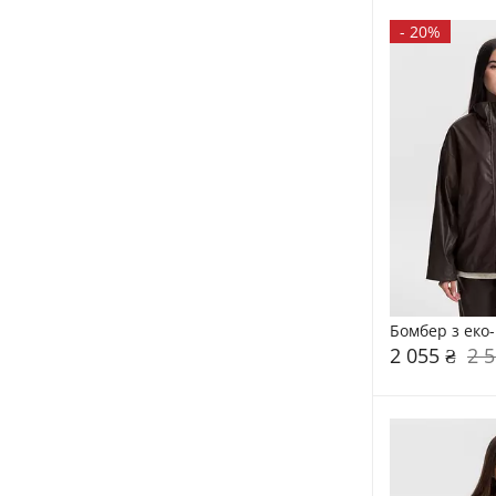
-
20%
Бомбер з еко
2 055 ₴
2 5