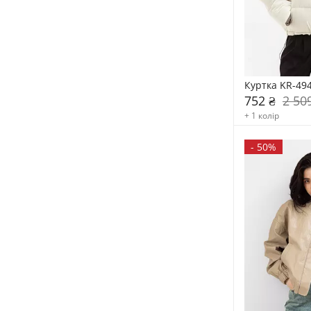
Куртка KR-49
752 ₴
2 50
+ 1 колір
-
50%