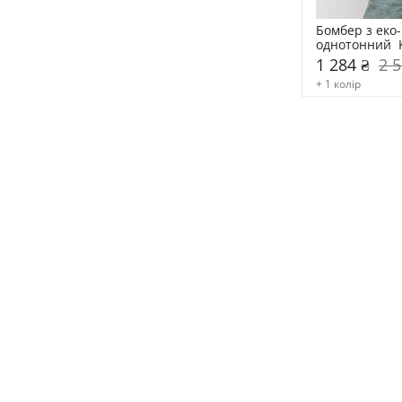
Бомбер з еко-
однотонний  
1 284 ₴
2 5
+ 1 колір