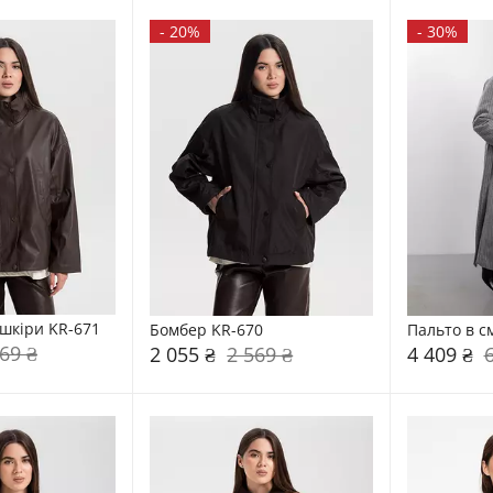
-
20%
-
30%
-шкіри KR-671
Бомбер KR-670
Пальто в с
69 ₴
2 055 ₴
2 569 ₴
4 409 ₴