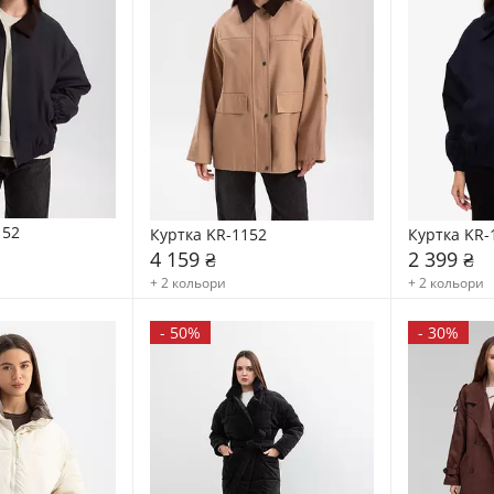
152
Куртка KR-1152
Куртка KR-
4 159 ₴
2 399 ₴
+ 2 кольори
+ 2 кольори
-
50%
-
30%