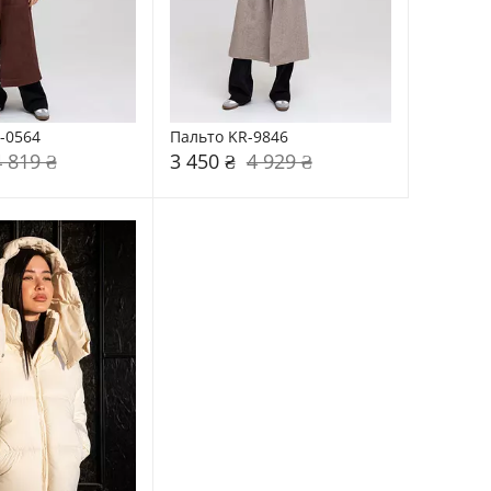
-0564
Пальто KR-9846
4 819 ₴
3 450 ₴
4 929 ₴