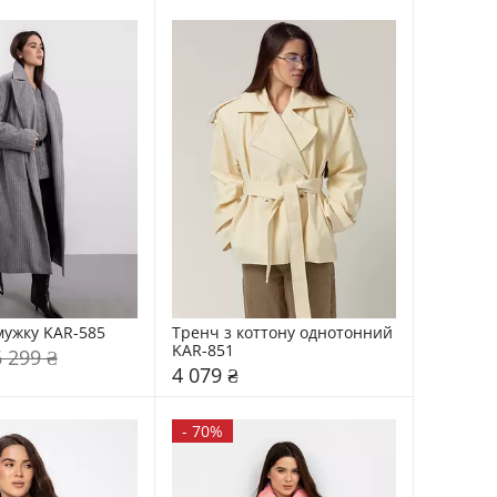
мужку KAR-585
Тренч з коттону однотонний 
KAR-851
6 299 ₴
4 079 ₴
-
70%