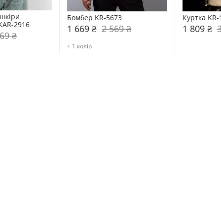
шкіри 
Бомбер KR-5673
Куртка KR-
KAR-2916
1 669 ₴
2 569 ₴
1 809 ₴
69 ₴
+ 1 колір