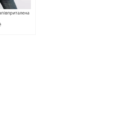
апівприталена 
₴