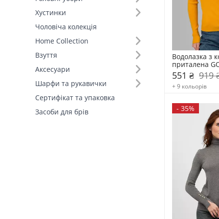
Хустинки
Чоловіча колекція
Home Collection
Взуття
Водолазка з ко
приталена G
Аксесуари
551 ₴
919 
Шарфи та рукавички
+ 9 кольорів
Сертифікат та упаковка
-
35%
Засоби для брів