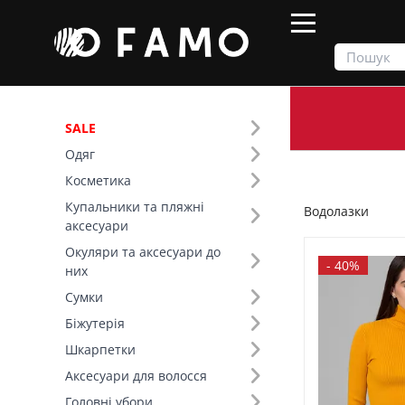
SALE
Одяг
Продукти
Одяг
Верх
Водолазки
Косметика
Купальники та пляжні
Водолазки
Фільтр
аксесуари
Окуляри та аксесуари до
Ціна
-
40%
них
Сумки
SALE
Біжутерія
Шкарпетки
Розмір (2)
Аксесуари для волосся
Основний колір (13)
Головні убори