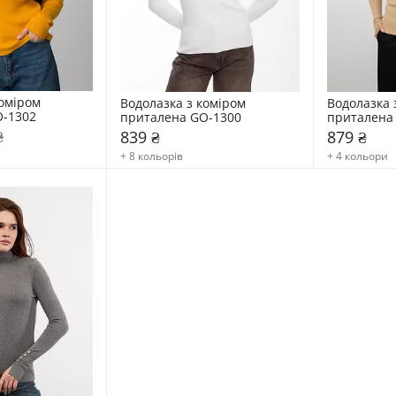
міром  
Водолазка з коміром  
Водолазка з
O-1302
приталена GO-1300
приталена
₴
839 ₴
879 ₴
+ 8 кольорів
+ 4 кольори