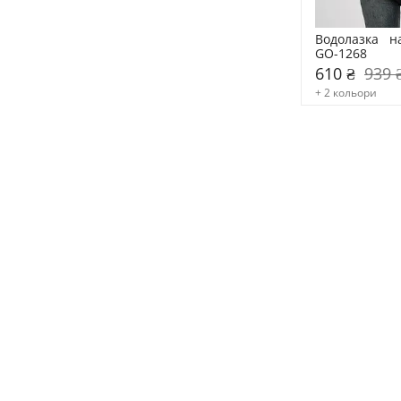
Водолазка   н
GO-1268
610 ₴
939 
+ 2 кольори