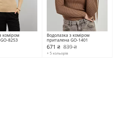
 коміром  
Водолазка з коміром  
 GO-8253
приталена GO-1401
671 ₴
839 ₴
+ 5 кольорів