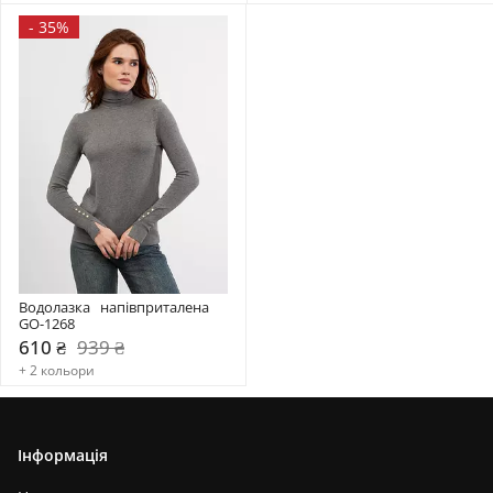
-
35%
Водолазка   напівприталена 
GO-1268
610 ₴
939 ₴
+ 2 кольори
Інформація