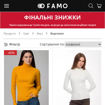
ФІНАЛЬНІ ЗНИЖКИ
Термін відправки
до 7 робочих днів, акція діє до закінчення акційних товарів
Продукти
Одяг
Верх
Водолазки
Фільтр
Сортування по:
-
40%