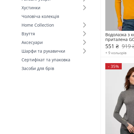
Хустинки
Чоловіча колекція
Home Collection
Взуття
Водолазка з ко
приталена G
Аксесуари
551 ₴
919 
Шарфи та рукавички
+ 9 кольорів
Сертифікат та упаковка
-
35%
Засоби для брів