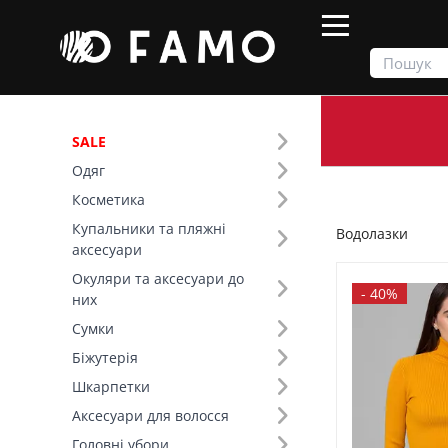
SALE
Одяг
Продукти
Одяг
Верх
Водолазки
Косметика
Купальники та пляжні
Водолазки
Фільтр
аксесуари
Окуляри та аксесуари до
Ціна
-
40%
них
Сумки
SALE
Біжутерія
Шкарпетки
Розмір (2)
Аксесуари для волосся
Основний колір (13)
Головні убори