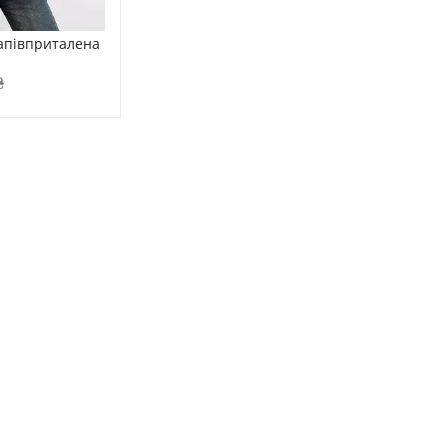
апівприталена 
₴