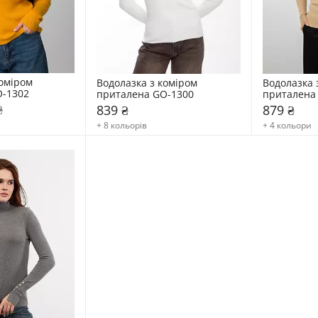
міром  
Водолазка з коміром  
Водолазка з
O-1302
приталена GO-1300
приталена
₴
839 ₴
879 ₴
+ 8 кольорів
+ 4 кольори