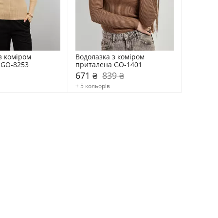
 коміром  
Водолазка з коміром  
 GO-8253
приталена GO-1401
671 ₴
839 ₴
+ 5 кольорів