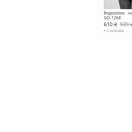
Водолазка   н
GO-1268
610 ₴
939 
+ 2 кольори