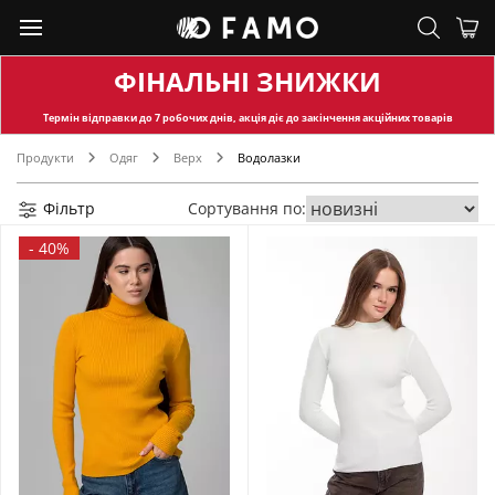
ФІНАЛЬНІ ЗНИЖКИ
Термін відправки
до 7 робочих днів, акція діє до закінчення акційних товарів
Продукти
Одяг
Верх
Водолазки
Фільтр
Сортування по:
-
40%