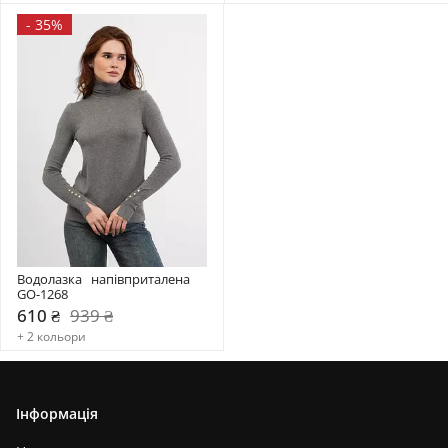
-
35%
Водолазка   напівприталена 
GO-1268
610 ₴
939 ₴
+ 2 кольори
Інформація