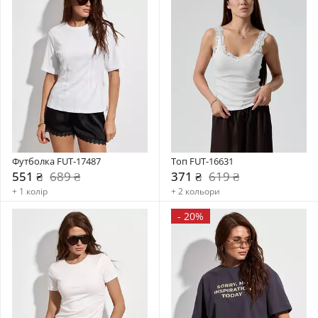
Футболка FUT-17487
Топ FUT-16631
551 ₴
689 ₴
371 ₴
619 ₴
+ 1 колір
+ 2 кольори
-
20%