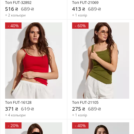
Топ FUT-32892
Топ FUT-21069
516 ₴
689 ₴
413 ₴
689 ₴
+ 2 кольори
+ 1 колір
-
40%
-
60%
Топ FUT-16128
Топ FUT-21105
371 ₴
619 ₴
275 ₴
689 ₴
+ 4 кольори
+ 1 колір
-
20%
-
40%