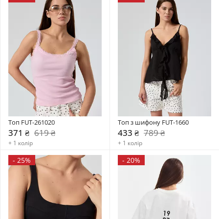
Топ FUT-261020
Топ з шифону FUT-1660
371 ₴
619 ₴
433 ₴
789 ₴
+ 1 колір
+ 1 колір
-
25%
-
20%