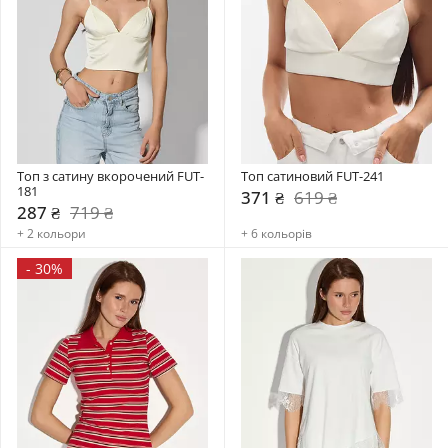
Топ з сатину вкорочений FUT-
Топ сатиновий FUT-241
181
371 ₴
619 ₴
287 ₴
719 ₴
+ 2 кольори
+ 6 кольорів
-
30%