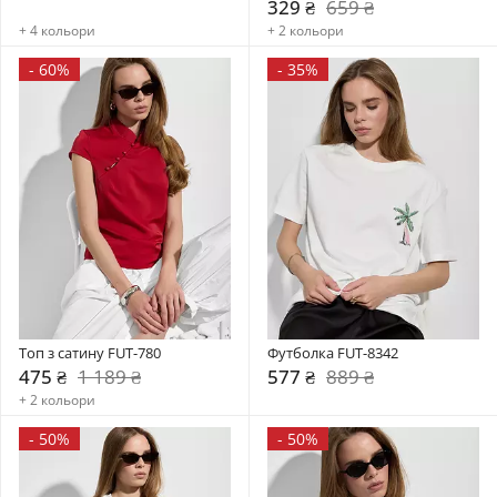
329 ₴
659 ₴
+ 4 кольори
+ 2 кольори
-
60%
-
35%
Топ з сатину FUT-780
Футболка FUT-8342
475 ₴
1 189 ₴
577 ₴
889 ₴
+ 2 кольори
-
50%
-
50%