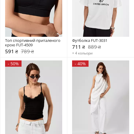
Топ спортивний приталеного 
Футболка FUT-3031
крою FUT-4509
711 ₴
889 ₴
591 ₴
789 ₴
+ 4 кольори
-
50%
-
40%