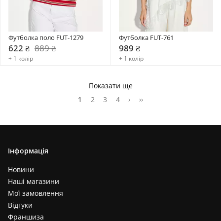
Футболка поло FUT-1279
Футболка FUT-761
622 ₴
889 ₴
989 ₴
+ 1 колір
+ 1 колір
Показати ще
1
2
3
4
›
››
Інформація
Новини
Наші магазини
Мої замовлення
Відгуки
Франшиза