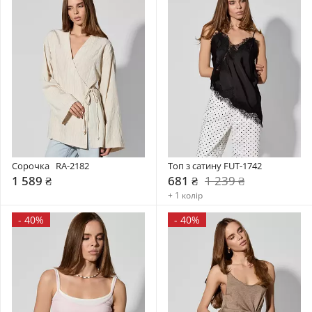
Сорочка   RA-2182
Топ з сатину FUT-1742
1 589 ₴
681 ₴
1 239 ₴
+ 1 колір
-
40%
-
40%