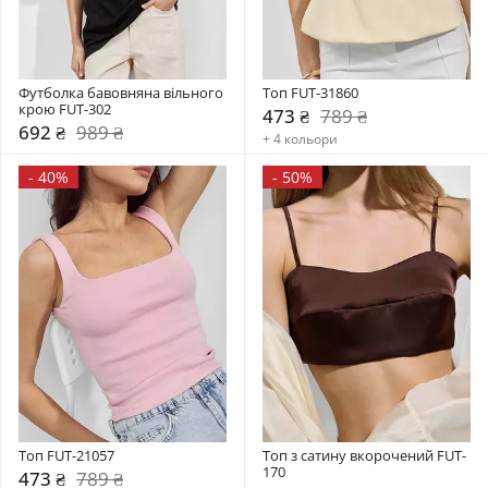
Футболка бавовняна вільного 
Топ FUT-31860
крою FUT-302
473 ₴
789 ₴
692 ₴
989 ₴
+ 4 кольори
-
40%
-
50%
Топ FUT-21057
Топ з сатину вкорочений FUT-
170
473 ₴
789 ₴