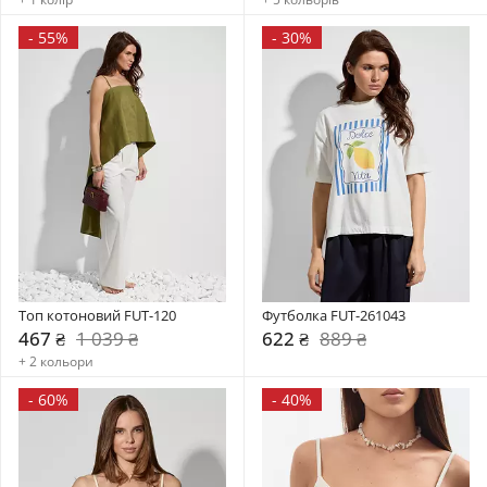
-
55%
-
30%
Топ котоновий FUT-120
Футболка FUT-261043
467 ₴
1 039 ₴
622 ₴
889 ₴
+ 2 кольори
-
60%
-
40%