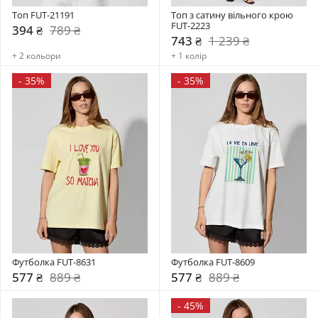
Топ FUT-21191
Топ з сатину вільного крою 
FUT-2223
394 ₴
789 ₴
743 ₴
1 239 ₴
+ 2 кольори
+ 1 колір
-
35%
-
35%
Футболка FUT-8631
Футболка FUT-8609
577 ₴
889 ₴
577 ₴
889 ₴
-
45%