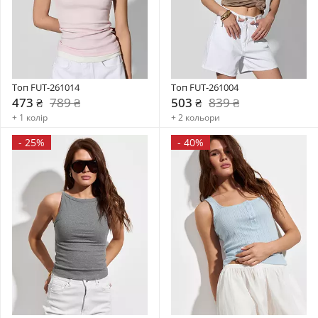
Топ FUT-261014
Топ FUT-261004
473 ₴
789 ₴
503 ₴
839 ₴
+ 1 колір
+ 2 кольори
-
25%
-
40%