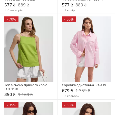
577 ₴
889 ₴
577 ₴
889 ₴
+ 7 кольорів
+ 1 колір
-
70%
-
50%
Топ з льону прямого крою 
Сорочка однотонна  RA-119
FUT-1101
679 ₴
1 359 ₴
350 ₴
1 169 ₴
+ 2 кольори
-
35%
-
35%