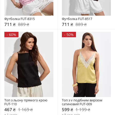
Футболка FUT-8315
Футболка FUT-8517
711 ₴
889 ₴
711 ₴
889 ₴
-
60%
-
50%
Топ з льону прямого крою 
Топ з v подібним вирізом 
FUT-110
сатиновий FUT-009
467 ₴
1 169 ₴
599 ₴
1 199 ₴
+ 1 колір
+ 5 кольорів