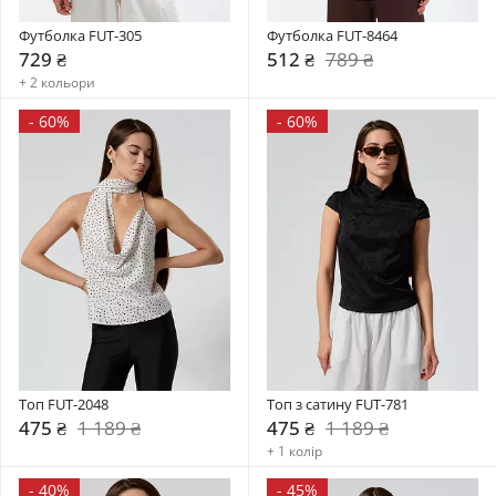
Футболка FUT-305
Футболка FUT-8464
729 ₴
512 ₴
789 ₴
+ 2 кольори
-
60%
-
60%
Топ FUT-2048
Топ з сатину FUT-781
475 ₴
1 189 ₴
475 ₴
1 189 ₴
+ 1 колір
-
40%
-
45%