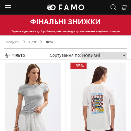
ФІНАЛЬНІ ЗНИЖКИ
Термін відправки
до 7 робочих днів, акція діє до закінчення акційних товарів
Продукти
Одяг
Верх
Фільтр
Сортування по:
-
35%