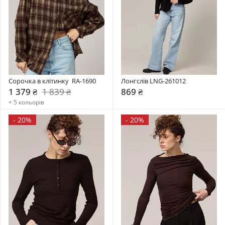
Сорочка в клітинку  RA-1690
Лонгслів LNG-261012
1 379 ₴
1 839 ₴
869 ₴
+ 5 кольорів
-
20%
-
20%