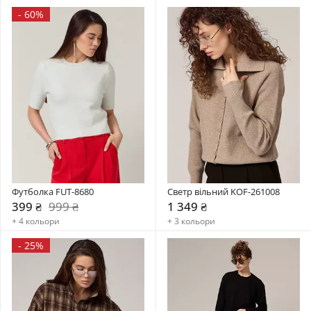
-
60%
Футболка FUT-8680
Светр вільний KOF-261008
399 ₴
999 ₴
1 349 ₴
+ 4 кольори
+ 3 кольори
-
25%