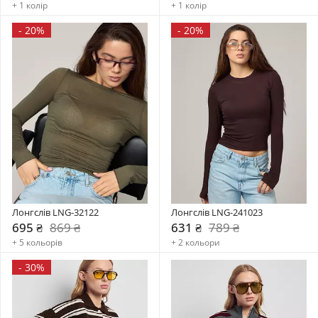
+ 1 колір
+ 1 колір
-
20%
-
20%
Лонгслів LNG-32122
Лонгслів LNG-241023
695 ₴
869 ₴
631 ₴
789 ₴
+ 5 кольорів
+ 2 кольори
-
30%