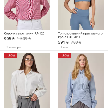
Сорочка в клітинку  RA-120
Топ спортивний приталеного 
крою FUT-7011
905 ₴
1 509 ₴
591 ₴
789 ₴
+ 3 кольори
+ 1 колір
-
30%
-
30%