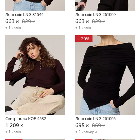
Лонгслів LNG-31544
Лонгслів LNG-261009
663 ₴
829 ₴
663 ₴
829 ₴
+ 1 колір
+ 1 колір
-
20%
Светр поло KOF-4582
Лонгслів LNG-261005
1 209 ₴
695 ₴
869 ₴
+ 1 колір
+ 2 кольори