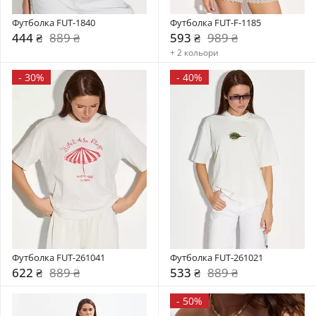
Футболка FUT-1840
Футболка FUT-F-1185
444 ₴
889 ₴
593 ₴
989 ₴
+ 2 кольори
-
30%
-
40%
Футболка FUT-261041
Футболка FUT-261021
622 ₴
889 ₴
533 ₴
889 ₴
-
50%