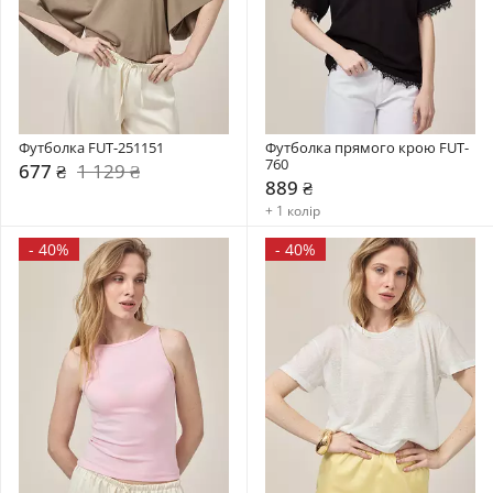
Футболка FUT-251151
Футболка прямого крою FUT-
760
677 ₴
1 129 ₴
889 ₴
+ 1 колір
-
40%
-
40%