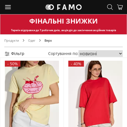
ФІНАЛЬНІ ЗНИЖКИ
Термін відправки
до 7 робочих днів, акція діє до закінчення акційних товарів
Продукти
Одяг
Верх
Фільтр
Сортування по:
-
50%
-
40%