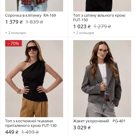
Сорочка в клітинку  RA-169
Топ з сатину вільного крою 
FUT-150
1 379 ₴
1 839 ₴
1 023 ₴
1 279 ₴
+ 2 кольори
+ 2 кольори
-
70%
Топ з костюмної тканини 
Жакет укорочений    PG-401
приталеного крою FUT-130
3 029 ₴
449 ₴
1 499 ₴