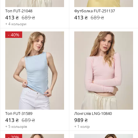
Топ FUT-21048
Футболка FUT-251137
413 ₴
689 ₴
413 ₴
689 ₴
+ 4 кольори
-
40%
Топ FUT-31589
Лонгслів LNG-10840
413 ₴
689 ₴
989 ₴
+ 5 кольорів
+ 1 колір
-
20%