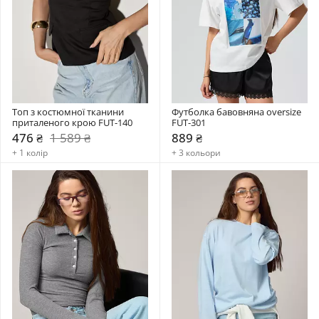
Топ з костюмної тканини 
Футболка бавовняна oversize 
приталеного крою FUT-140
FUT-301
476 ₴
1 589 ₴
889 ₴
+ 1 колір
+ 3 кольори