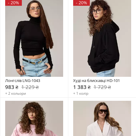
-
20%
-
20%
Лонгслів LNG-1043
Худі на блискавці HD-101
983 ₴
1 229 ₴
1 383 ₴
1 729 ₴
+ 2 кольори
+ 1 колір