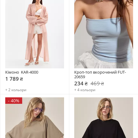
Кімоно  KAR-4000
Кроп-топ вкорочений FUT-
20659
1 789 ₴
234 ₴
469 ₴
+ 2 кольори
+ 4 кольори
-
40%