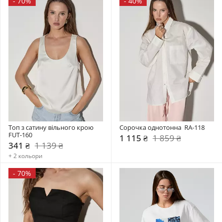
-
70%
-
40%
Топ з сатину вільного крою 
Сорочка однотонна  RA-118
FUT-160
1 115 ₴
1 859 ₴
341 ₴
1 139 ₴
+ 2 кольори
-
70%