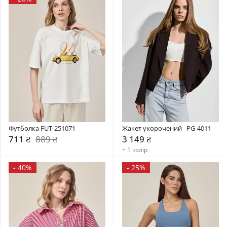
Футболка FUT-251071
Жакет укорочений   PG-4011
711 ₴
889 ₴
3 149 ₴
+ 1 колір
-
40%
-
25%