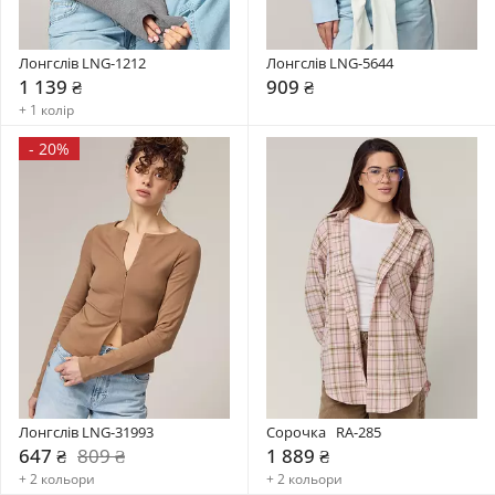
Лонгслів LNG-1212
Лонгслів LNG-5644
1 139 ₴
909 ₴
+ 1 колір
-
20%
Лонгслів LNG-31993
Сорочка   RA-285
647 ₴
809 ₴
1 889 ₴
+ 2 кольори
+ 2 кольори