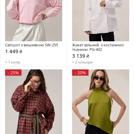
Світшот з вишивкою SW-255
Жакет вільний  з костюмної 
тканини  PG-402
1 449 ₴
3 139 ₴
+ 1 колір
+ 2 кольори
-
25%
-
20%