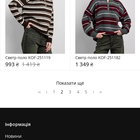
Светр поло KOF-251119
Светр поло KOF-251182
993 ₴
1 419 ₴
1 349 ₴
Показати ще
‹‹
‹
1
2
3
4
5
›
››
Інформація
Новини