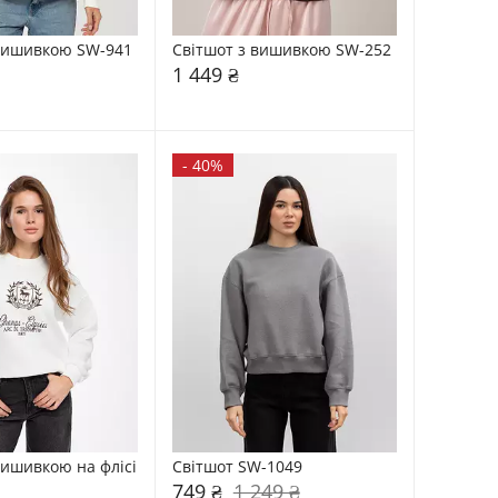
 вишивкою SW-941
Світшот з вишивкою SW-252
1 449 ₴
-
40%
вишивкою на флісі 
Світшот SW-1049
749 ₴
1 249 ₴