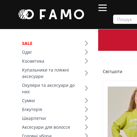
SALE
Одяг
Продукти
Одяг
Верх
Світшоти
Косметика
Купальники та пляжні
Світшоти
Фільтр
аксесуари
Окуляри та аксесуари до
Ціна
них
Сумки
SALE
Біжутерія
Шкарпетки
Розмір (6)
Аксесуари для волосся
Основний колір (10)
Головні убори