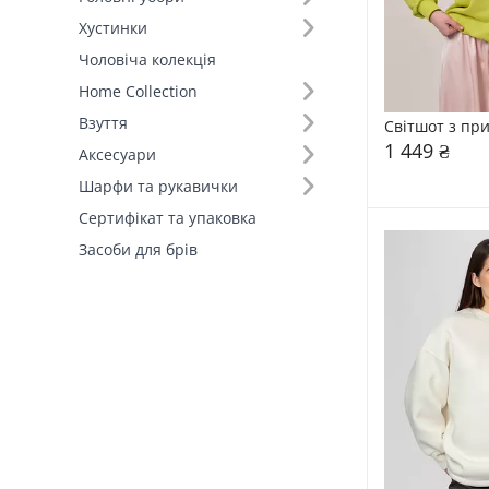
Хустинки
Виробник (1)
Чоловіча колекція
FAMO, власне виробництво (10)
Home Collection
Взуття
Світшот з пр
1 449 ₴
Аксесуари
Шарфи та рукавички
Сертифікат та упаковка
Засоби для брів