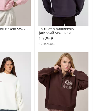
 вишивкою SW-255
Світшот з вишивкою 
флісовий SW-FT-370
1 729 ₴
+ 2 кольори