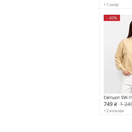
+ 1 колір
-
40%
Світшот SW-1
749 ₴
1 24
+ 2 кольори