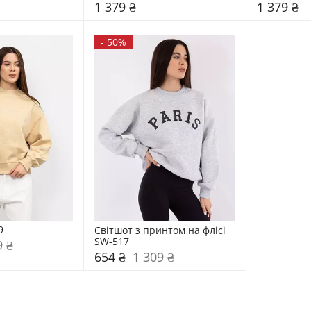
1 379 ₴
1 379 ₴
-
50%
9
Світшот з принтом на флісі 
SW-517
9 ₴
654 ₴
1 309 ₴