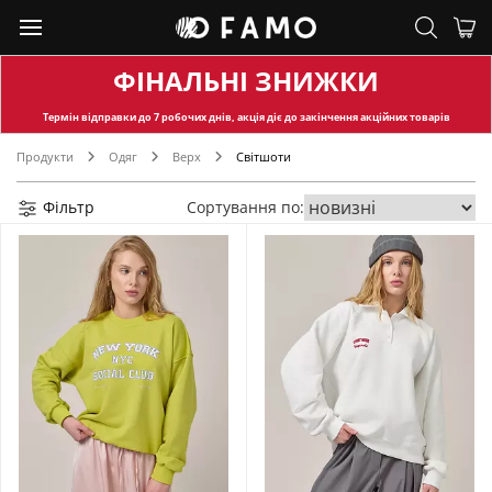
ФІНАЛЬНІ ЗНИЖКИ
Термін відправки
до 7 робочих днів, акція діє до закінчення акційних товарів
Продукти
Одяг
Верх
Світшоти
Фільтр
Сортування по: