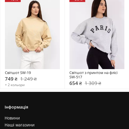
Світшот SW-19
Світшот з принтом на флісі 
SW-517
749 ₴
1 249 ₴
654 ₴
1 309 ₴
+ 2 кольори
Інформація
Новини
Наші магазини