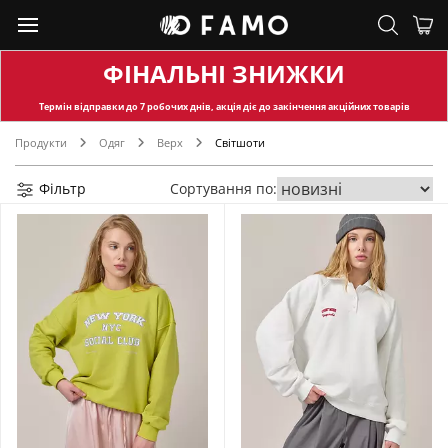
ФІНАЛЬНІ ЗНИЖКИ
Термін відправки
до 7 робочих днів, акція діє до закінчення акційних товарів
Продукти
Одяг
Верх
Світшоти
Фільтр
Сортування по: