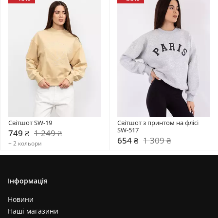
Світшот SW-19
Світшот з принтом на флісі 
SW-517
749 ₴
1 249 ₴
654 ₴
1 309 ₴
+ 2 кольори
Інформація
Новини
Наші магазини