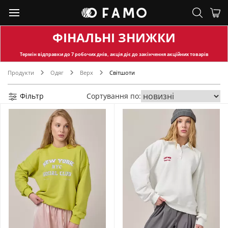
ФІНАЛЬНІ ЗНИЖКИ
Термін відправки
до 7 робочих днів, акція діє до закінчення акційних товарів
Продукти
Одяг
Верх
Світшоти
Фільтр
Сортування по: