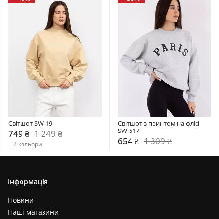
Світшот SW-19
Світшот з принтом на флісі 
SW-517
749 ₴
1 249 ₴
654 ₴
1 309 ₴
+ 2 кольори
Інформація
Новини
Наші магазини