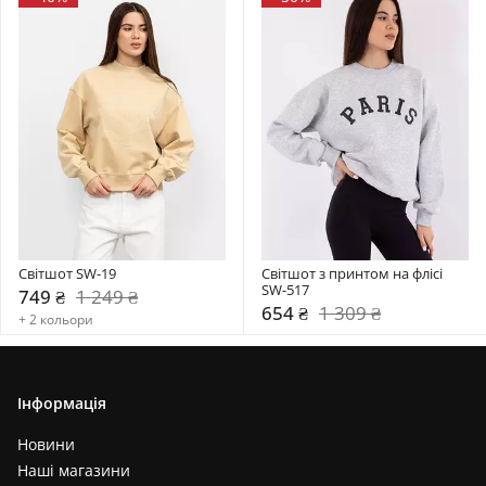
Світшот SW-19
Світшот з принтом на флісі 
SW-517
749 ₴
1 249 ₴
654 ₴
1 309 ₴
+ 2 кольори
Інформація
Новини
Наші магазини