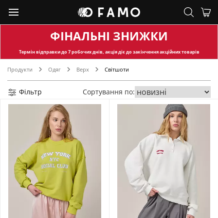
ФІНАЛЬНІ ЗНИЖКИ
Термін відправки
до 7 робочих днів, акція діє до закінчення акційних товарів
Продукти
Одяг
Верх
Світшоти
Фільтр
Сортування по: