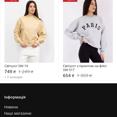
Світшот SW-19
Світшот з принтом на флісі 
SW-517
749 ₴
1 249 ₴
654 ₴
1 309 ₴
+ 2 кольори
Інформація
Новини
Наші магазини