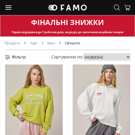
ФІНАЛЬНІ ЗНИЖКИ
Термін відправки
до 7 робочих днів, акція діє до закінчення акційних товарів
Продукти
Одяг
Верх
Світшоти
Фільтр
Сортування по: