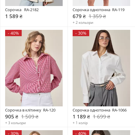
Сорочка   RA-2182
Сорочка однотонна  RA-119
1 589 ₴
679 ₴
1 359 ₴
+ 2 кольори
-
40%
-
30%
Сорочка в клітинку  RA-120
Сорочка однотонна  RA-1066
905 ₴
1 509 ₴
1 189 ₴
1 699 ₴
+ 3 кольори
+ 1 колір
-
30%
-
40%