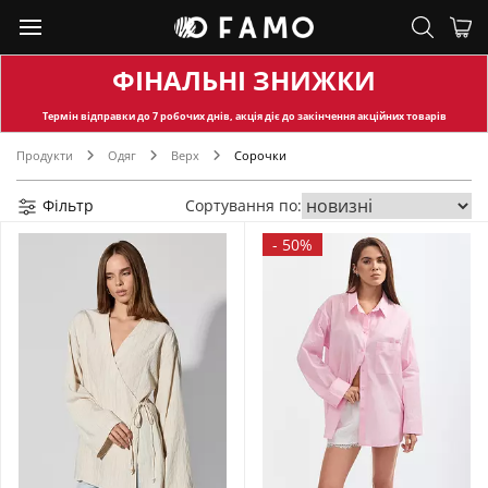
ФІНАЛЬНІ ЗНИЖКИ
Термін відправки
до 7 робочих днів, акція діє до закінчення акційних товарів
Продукти
Одяг
Верх
Сорочки
Фільтр
Сортування по:
-
50%