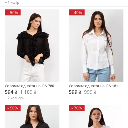
+ 1 колір
-
50%
-
40%
Сорочка однотонна  RA-780
Сорочка однотонна  RA-181
594 ₴
1 189 ₴
599 ₴
999 ₴
+ 2 кольори
-
50%
-
70%