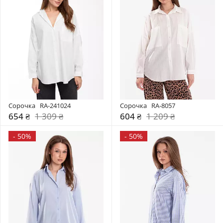
Сорочка   RA-241024
Сорочка   RA-8057
654 ₴
1 309 ₴
604 ₴
1 209 ₴
-
50%
-
50%