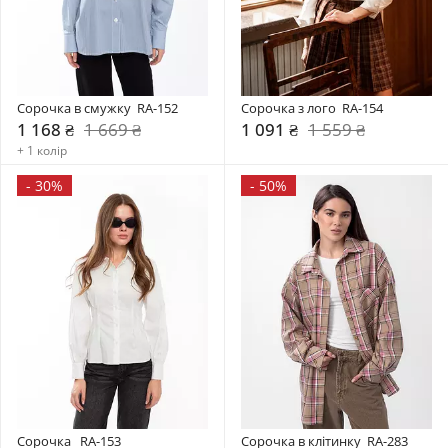
Сорочка в смужку  RA-152
Сорочка з лого  RA-154
1 168 ₴
1 669 ₴
1 091 ₴
1 559 ₴
+ 1 колір
-
30%
-
50%
Сорочка   RA-153
Сорочка в клітинку  RA-283