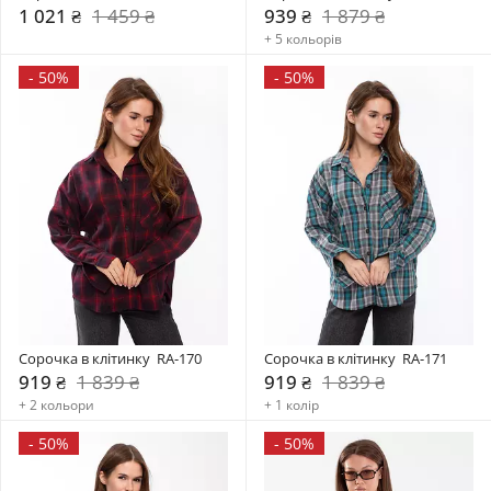
1 021 ₴
1 459 ₴
939 ₴
1 879 ₴
+ 5 кольорів
-
50%
-
50%
Сорочка в клітинку  RA-170
Сорочка в клітинку  RA-171
919 ₴
1 839 ₴
919 ₴
1 839 ₴
+ 2 кольори
+ 1 колір
-
50%
-
50%