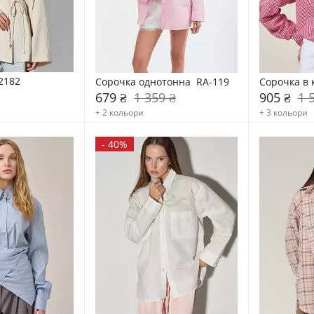
2182
Сорочка однотонна  RA-119
Сорочка в 
679 ₴
1 359 ₴
905 ₴
1 
+ 2 кольори
+ 3 кольори
-
40%