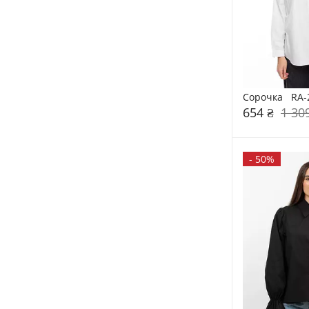
Сорочка   RA
654 ₴
1 30
-
50%