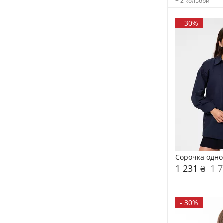
+ 2 кольори
-
30%
Сорочка одно
1 231 ₴
1 7
-
30%