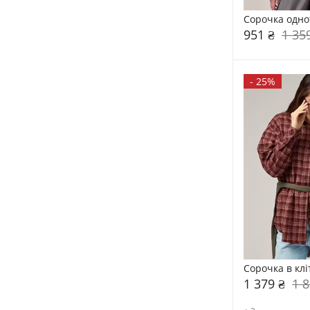
Сорочка одно
951 ₴
1 35
-
25%
Сорочка в клі
1 379 ₴
1 8