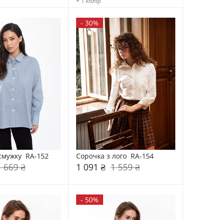
+ 1 колір
-
30%
смужку  RA-152
Сорочка з лого  RA-154
1 669 ₴
1 091 ₴
1 559 ₴
-
50%