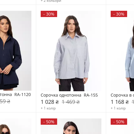
+ 2 кольори
-
30%
-
30%
тонна  RA-1120
Сорочка однотонна  RA-155
Сорочка в 
59 ₴
1 028 ₴
1 469 ₴
1 168 ₴
+ 1 колір
+ 1 колір
-
50%
-
50%