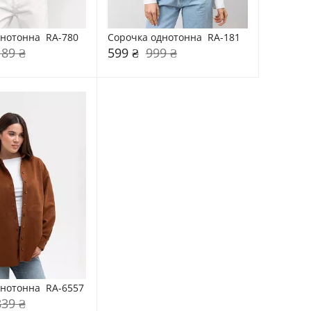
нотонна  RA-780
Сорочка однотонна  RA-181
189 ₴
599 ₴
999 ₴
нотонна  RA-6557
839 ₴