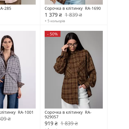
RA-285
Сорочка в клітинку  RA-1690
1 379 ₴
1 839 ₴
+ 5 кольорів
-
50%
клітинку  RA-1001
Сорочка в клітинку  RA-
929057
309 ₴
919 ₴
1 839 ₴