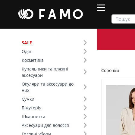
SALE
Одяг
Продукти
Одяг
Верх
Сорочки
Косметика
Купальники та пляжні
Сорочки
Фільтр
аксесуари
Окуляри та аксесуари до
Ціна
них
Сумки
SALE
Біжутерія
Шкарпетки
Розмір (7)
Аксесуари для волосся
Основний колір (12)
Головні убори