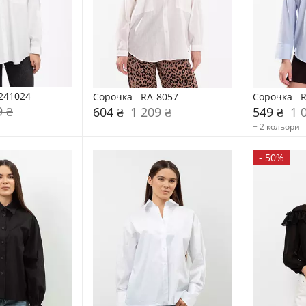
-241024
Сорочка   RA-8057
Сорочка   
9 ₴
604 ₴
1 209 ₴
549 ₴
1 
+ 2 кольори
-
50%