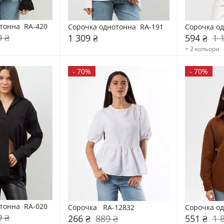
тонна  RA-420
Сорочка однотонна  RA-191
Сорочка од
9 ₴
1 309 ₴
594 ₴
1 
+ 2 кольори
-
70%
-
70%
тонна  RA-020
Сорочка   RA-12832
Сорочка од
9 ₴
266 ₴
889 ₴
551 ₴
1 