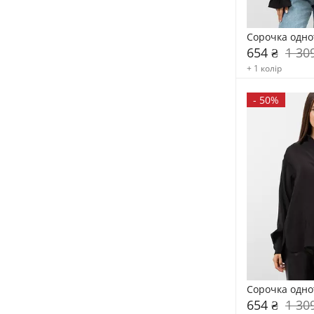
Сорочка одно
654 ₴
1 30
+ 1 колір
-
50%
Сорочка одно
654 ₴
1 30