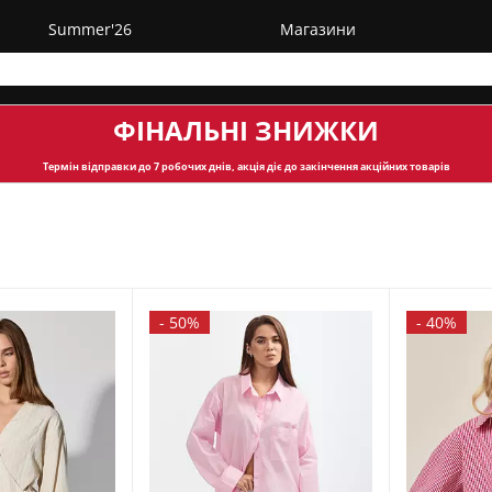
Summer'26
Магазини
ФІНАЛЬНІ ЗНИЖКИ
Термін відправки
до 7 робочих днів, акція діє до закінчення акційних товарів
-
50%
-
40%