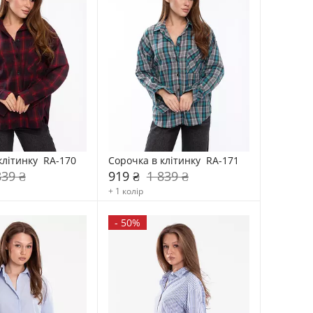
клітинку  RA-170
Сорочка в клітинку  RA-171
839 ₴
919 ₴
1 839 ₴
+ 1 колір
-
50%