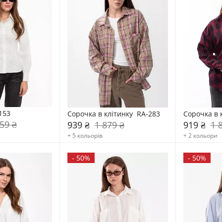
153
Сорочка в клітинку  RA-283
Сорочка в 
59 ₴
939 ₴
1 879 ₴
919 ₴
1 
+ 5 кольорів
+ 2 кольори
-
50%
-
50%