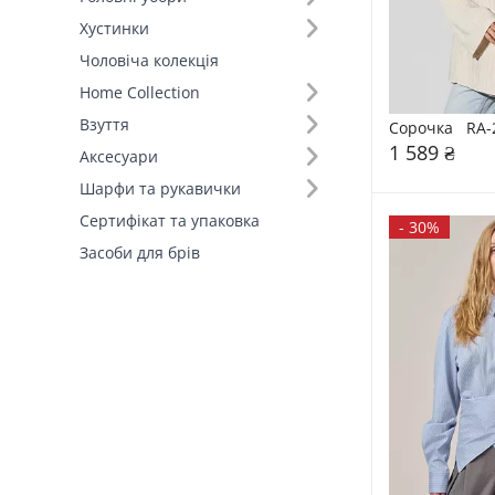
Хустинки
Виробник (1)
Чоловіча колекція
FAMO, власне виробництво (17)
Home Collection
Взуття
Сорочка   RA-
1 589 ₴
Аксесуари
Шарфи та рукавички
Сертифікат та упаковка
-
30%
Засоби для брів