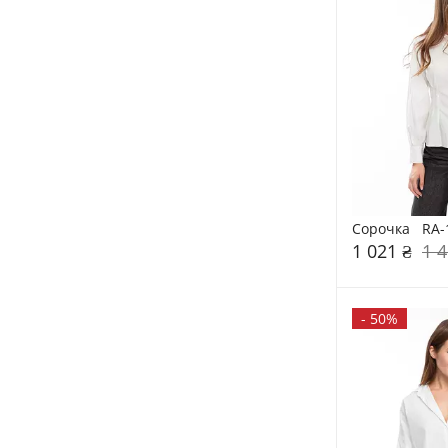
Сорочка   RA-
1 021 ₴
1 4
-
50%