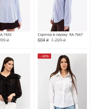
RA-7433
Сорочка в смужку  RA-7667
099 ₴
604 ₴
1 209 ₴
-
40%