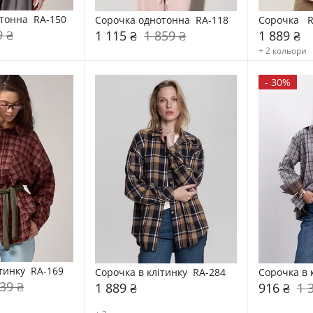
тонна  RA-150
Сорочка однотонна  RA-118
Сорочка   
9 ₴
1 115 ₴
1 859 ₴
1 889 ₴
+ 2 кольори
-
30%
тинку  RA-169
Сорочка в клітинку  RA-284
Сорочка в 
39 ₴
1 889 ₴
916 ₴
1 