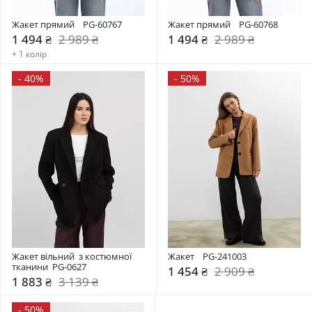
Жакет прямий    PG-60767
Жакет прямий    PG-60768
1 494 ₴
2 989 ₴
1 494 ₴
2 989 ₴
+ 1 колір
-
40%
-
50%
Жакет вільний  з костюмної 
Жакет    PG-241003
тканини  PG-0627
1 454 ₴
2 909 ₴
1 883 ₴
3 139 ₴
-
50%