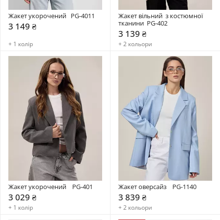
Жакет укорочений   PG-4011
Жакет вільний  з костюмної 
тканини  PG-402
3 149 ₴
3 139 ₴
+ 1 колір
+ 2 кольори
Жакет укорочений    PG-401
Жакет оверсайз    PG-1140
3 029 ₴
3 839 ₴
+ 1 колір
+ 2 кольори