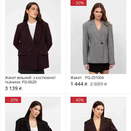
-
50%
Жакет вільний  з костюмної 
Жакет    PG-251004
тканини  PG-0629
1 444 ₴
2 889 ₴
3 139 ₴
-
20%
-
40%