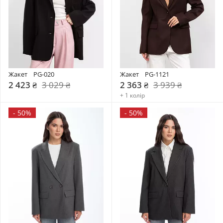
Жакет    PG-020
Жакет    PG-1121
2 423 ₴
3 029 ₴
2 363 ₴
3 939 ₴
+ 1 колір
-
50%
-
50%