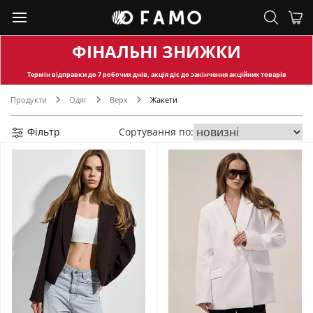
ФІНАЛЬНІ ЗНИЖКИ
Термін відправки
до 7 робочих днів, акція діє до закінчення акційних товарів
Продукти
Одяг
Верх
Жакети
Фільтр
Сортування по: