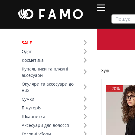
SALE
Одяг
Продукти
Одяг
Верх
Худі
Косметика
Купальники та пляжні
Худі
Фільтр
аксесуари
Окуляри та аксесуари до
Ціна
-
20%
них
Сумки
SALE
Біжутерія
Шкарпетки
Розмір (5)
Аксесуари для волосся
Основний колір (7)
Головні убори