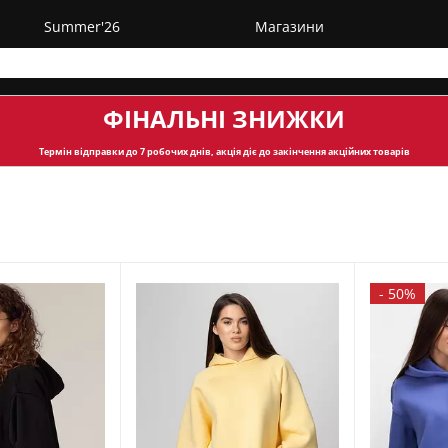
Summer'26
Магазини
ФІНАЛЬНІ ЗНИЖКИ
Термін відправки
до 7 робочих днів, акція діє до закінчення акційних товарів
-
50%