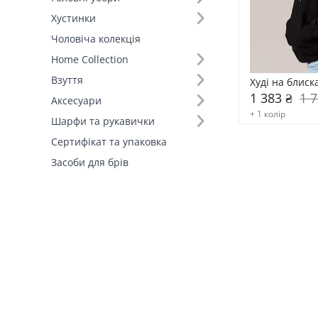
Хустинки
Виробник (1)
Чоловіча колекція
FAMO, власне виробництво (1)
Home Collection
Взуття
Худі на блиск
1 383 ₴
1 7
Аксесуари
+ 1 колір
Шарфи та рукавички
Сертифікат та упаковка
Засоби для брів