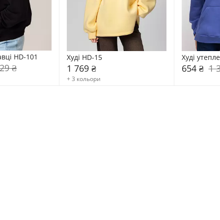
авці HD-101
Худі HD-15
Худі утепл
29 ₴
1 769 ₴
654 ₴
1 
+ 3 кольори