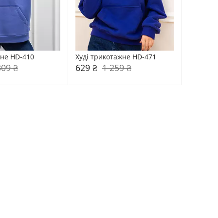
ене HD-410
Худі трикотажне HD-471
309 ₴
629 ₴
1 259 ₴