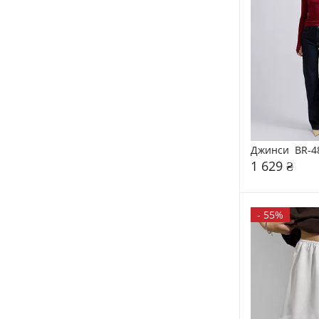
Джинси  BR-4
1 629 ₴
-
55%