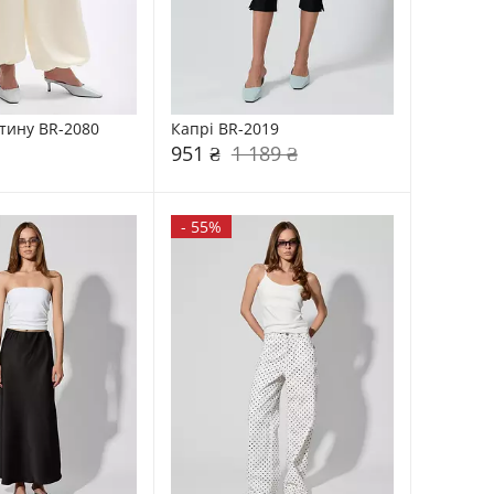
тину BR-2080
Капрі BR-2019
951 ₴
1 189 ₴
-
55%