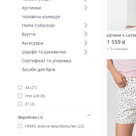
M (118)
Хустинки
S (115)
Чоловіча колекція
XS (93)
Home Collection
L (57)
Взуття
Штани з сати
M/L (45)
1 559 ₴
Аксесуари
XS/S (44)
+ 2 кольори
Шарфи та рукавички
40 (44)
Сертифікат та упаковка
36 (42)
Засоби для брів
42 (41)
38 (40)
34 (27)
one size (6)
31 (2)
32 (1)
Виробник (1)
FAMO, власне виробництво (22)