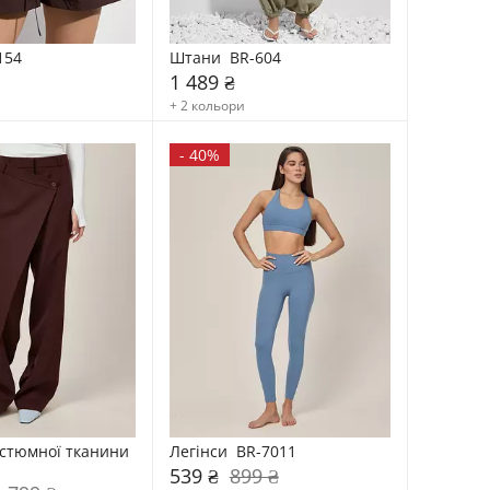
154
Штани  BR-604
1 489 ₴
+ 2 кольори
-
40%
стюмної тканини 
Легінси  BR-7011
539 ₴
899 ₴