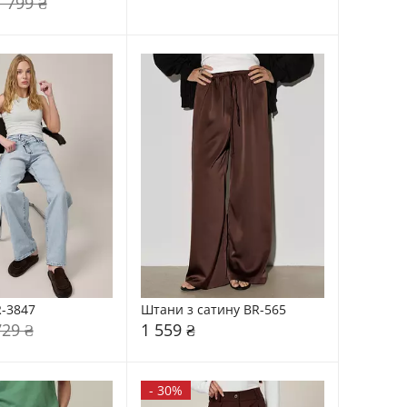
1 799 ₴
-3847
Штани з сатину BR-565
729 ₴
1 559 ₴
-
30%