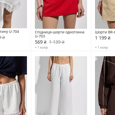
атину U-704
Спідниця-шорти однотонна 
Шорти BR-
U-703
9 ₴
1 199 ₴
569 ₴
1 139 ₴
+ 1 колір
+ 1 колір