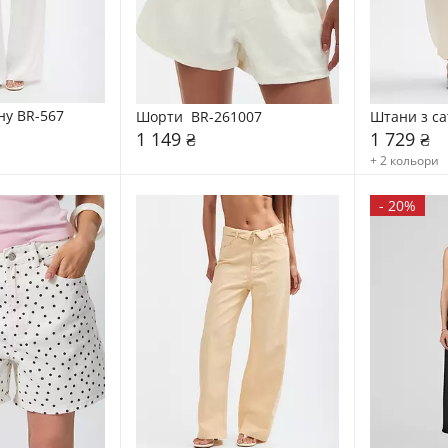
ну BR-567
Шорти  BR-261007
Штани з са
1 149 ₴
1 729 ₴
+ 2 кольори
-
20%