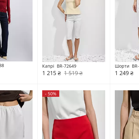
88
Капрі  BR-72649
Шорти  BR-
1 215 ₴
1 519 ₴
1 249 ₴
-
50%