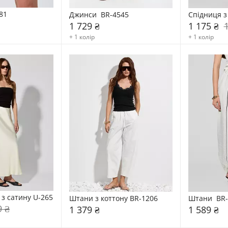
81
Джинси  BR-4545
Спідниця з
1 729 ₴
1 175 ₴
+ 1 колір
+ 1 колір
 з сатину U-265
Штани з коттону BR-1206
Штани  BR
9 ₴
1 379 ₴
1 589 ₴