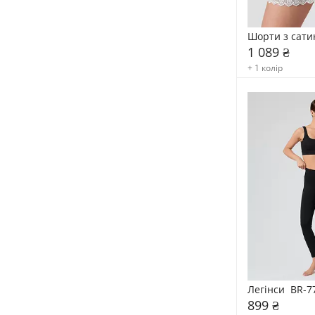
Шорти з сати
1 089 ₴
+ 1 колір
Легінси  BR-7
899 ₴