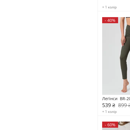
+ 1 колір
-
40%
Легінси  BR-2
539 ₴
899 
+ 1 колір
-
60%