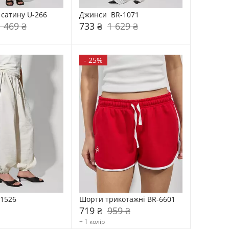
 сатину U-266
Джинси  BR-1071
1 469 ₴
733 ₴
1 629 ₴
-
25%
-1526
Шорти трикотажні BR-6601
719 ₴
959 ₴
+ 1 колір