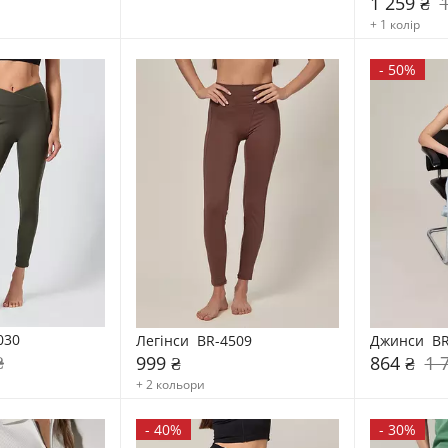
1 259 ₴
+ 1 колір
-
50%
030
Легінси  BR-4509
Джинси  BR
₴
999 ₴
864 ₴
1 
+ 2 кольори
-
40%
-
30%