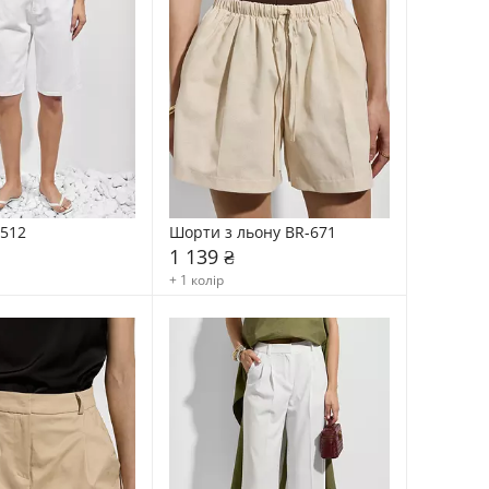
512
Шорти з льону BR-671
1 139 ₴
+ 1 колір