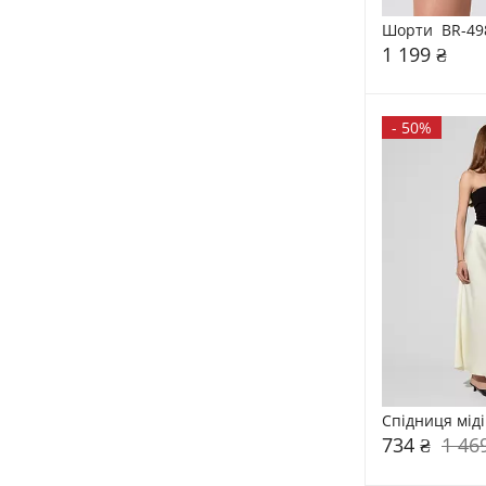
Шорти  BR-49
1 199 ₴
-
50%
Спідниця міді
734 ₴
1 46