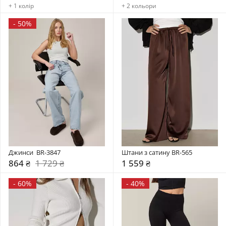
+ 1 колір
+ 2 кольори
-
50%
Джинси  BR-3847
Штани з сатину BR-565
864 ₴
1 729 ₴
1 559 ₴
-
60%
-
40%