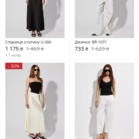
Спідниця з сатину U-266
Джинси  BR-1071
1 175 ₴
1 469 ₴
733 ₴
1 629 ₴
+ 1 колір
-
50%