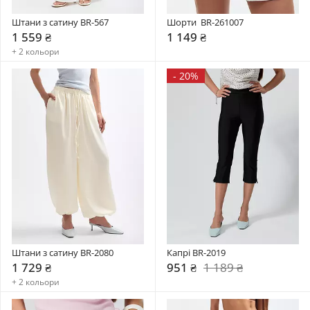
Штани з сатину BR-567
Шорти  BR-261007
1 559 ₴
1 149 ₴
+ 2 кольори
-
20%
Штани з сатину BR-2080
Капрі BR-2019
1 729 ₴
951 ₴
1 189 ₴
+ 2 кольори