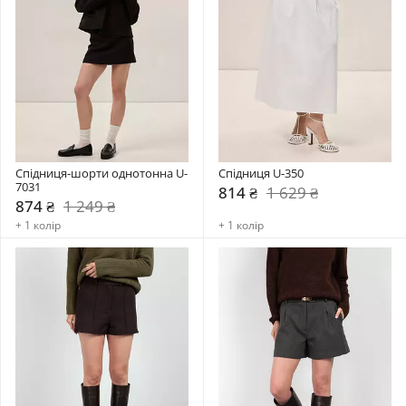
Спідниця-шорти однотонна U-
Спідниця U-350
7031
814 ₴
1 629 ₴
874 ₴
1 249 ₴
+ 1 колір
+ 1 колір