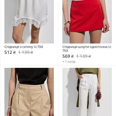
Спідниця з сатину U-704
Спідниця-шорти однотонна U-
703
512 ₴
1 139 ₴
569 ₴
1 139 ₴
+ 1 колір