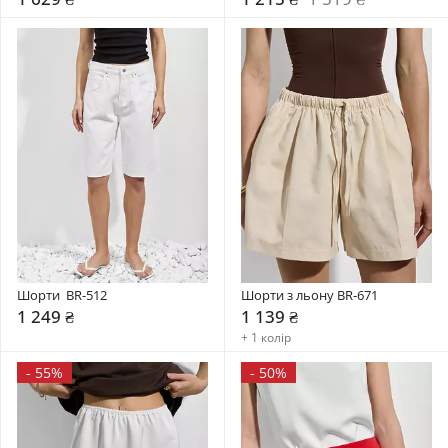
Шорти  BR-512
Шорти з льону BR-671
1 249 ₴
1 139 ₴
+ 1 колір
-
55%
-
50%