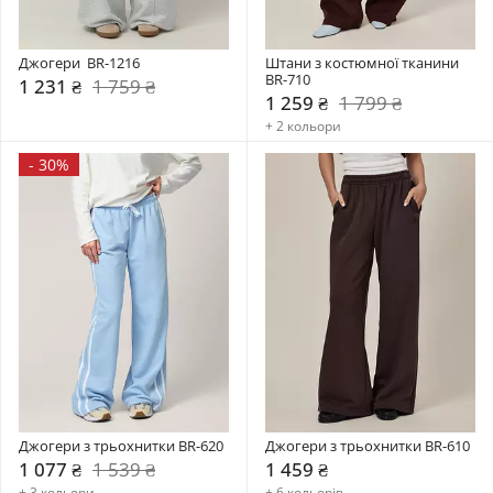
Джогери  BR-1216
Штани з костюмної тканини 
BR-710
1 231 ₴
1 759 ₴
1 259 ₴
1 799 ₴
+ 2 кольори
-
30%
Джогери з трьохнитки BR-620
Джогери з трьохнитки BR-610
1 077 ₴
1 539 ₴
1 459 ₴
+ 3 кольори
+ 6 кольорів