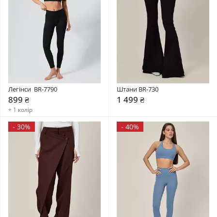
Легінси  BR-7790
Штани BR-730
899 ₴
1 499 ₴
+ 1 колір
-
30%
-
40%