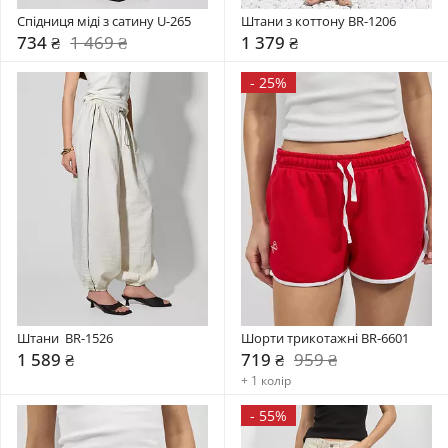
Спідниця міді з сатину U-265
Штани з коттону BR-1206
734 ₴
1 469 ₴
1 379 ₴
-
25%
Штани  BR-1526
Шорти трикотажні BR-6601
1 589 ₴
719 ₴
959 ₴
+ 1 колір
-
55%