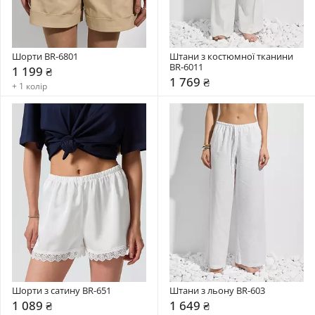
Шорти BR-6801
Штани з костюмної тканини 
BR-6011
1 199 ₴
1 769 ₴
+ 1 колір
Шорти з сатину BR-651
Штани з льону BR-603
1 089 ₴
1 649 ₴