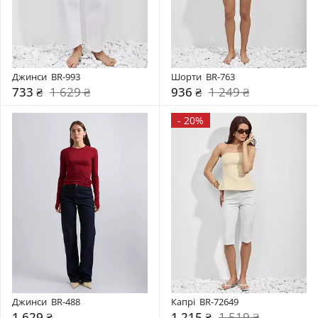
Джинси  BR-993
Шорти  BR-763
733 ₴
1 629 ₴
936 ₴
1 249 ₴
-
20%
Джинси  BR-488
Капрі  BR-72649
1 629 ₴
1 215 ₴
1 519 ₴