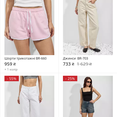
Шорти трикотажні BR-660
Джинси  BR-703
959 ₴
733 ₴
1 629 ₴
+ 1 колір
-
55%
-
25%