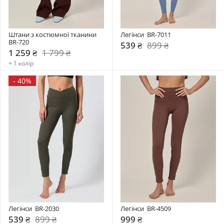
Штани з костюмної тканини 
Легінси  BR-7011
BR-720
539 ₴
899 ₴
1 259 ₴
1 799 ₴
+ 1 колір
-
40%
Легінси  BR-2030
Легінси  BR-4509
539 ₴
899 ₴
999 ₴