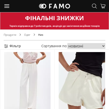
ФІНАЛЬНІ ЗНИЖКИ
Термін відправки
до 7 робочих днів, акція діє до закінчення акційних товарів
Продукти
Одяг
Низ
Фільтр
Сортування по: