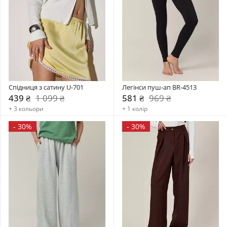
Спідниця з сатину U-701
Легінси пуш-ап BR-4513
439 ₴
1 099 ₴
581 ₴
969 ₴
+ 3 кольори
+ 1 колір
-
30%
-
30%