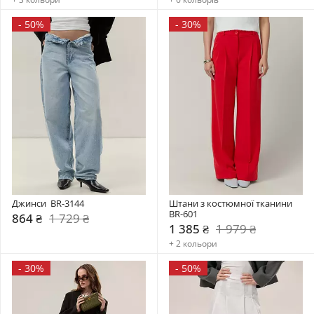
-
50%
-
30%
Джинси  BR-3144
Штани з костюмної тканини 
BR-601
864 ₴
1 729 ₴
1 385 ₴
1 979 ₴
+ 2 кольори
-
30%
-
50%