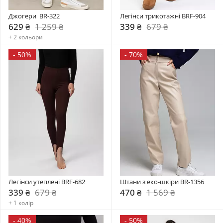
Джогери  BR-322
Легінси трикотажні BRF-904
629 ₴
1 259 ₴
339 ₴
679 ₴
+ 2 кольори
-
50%
-
70%
Легінси утеплені BRF-682
Штани з еко-шкіри BR-1356
339 ₴
679 ₴
470 ₴
1 569 ₴
+ 1 колір
-
40%
-
50%