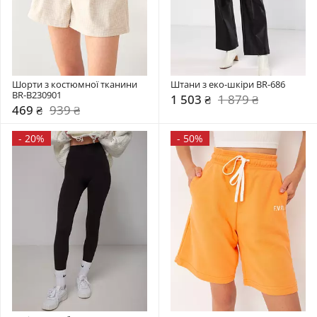
Шорти з костюмної тканини 
Штани з еко-шкіри BR-686
BR-B230901
1 503 ₴
1 879 ₴
469 ₴
939 ₴
-
20%
-
50%