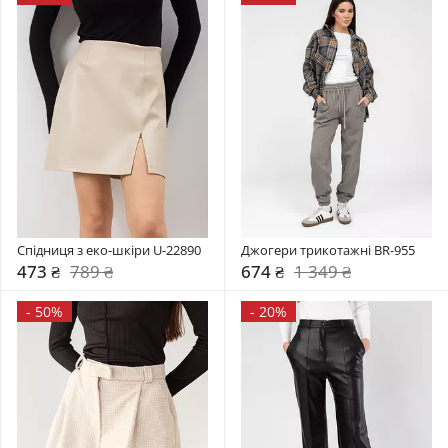
Спідниця з еко-шкіри U-22890
Джогери трикотажні BR-955
473 ₴
789 ₴
674 ₴
1 349 ₴
-
50%
-
20%