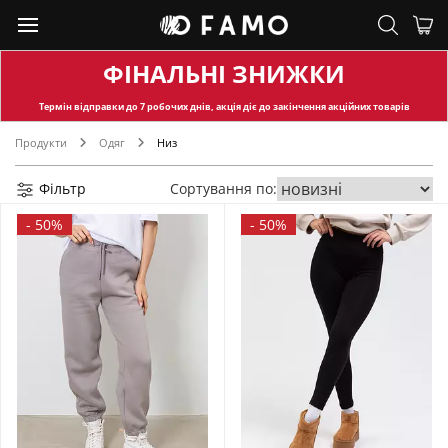
ФІНАЛЬНІ ЗНИЖКИ
Термін відправки
до 7 робочих днів, акція діє до закінчення акційних товарів
Продукти
Одяг
Низ
Фільтр
Сортування по:
-
50%
-
50%