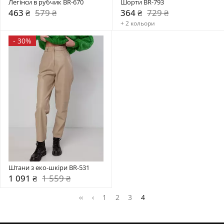
Легінси в рубчик BR-670
Шорти BR-793
463 ₴
579 ₴
364 ₴
729 ₴
+ 2 кольори
-
30%
Штани з еко-шкіри BR-531
1 091 ₴
1 559 ₴
‹‹
‹
1
2
3
4