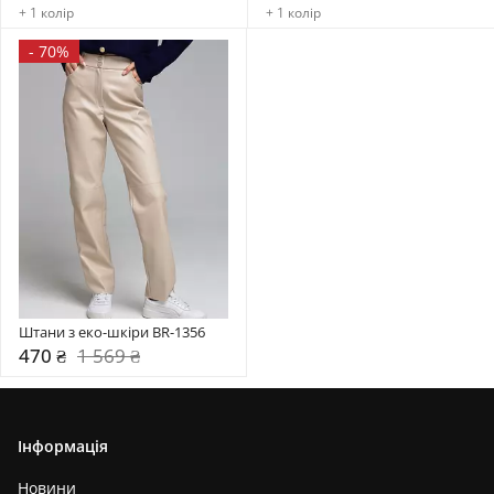
+ 1 колір
+ 1 колір
-
70%
Штани з еко-шкіри BR-1356
470 ₴
1 569 ₴
Інформація
Новини