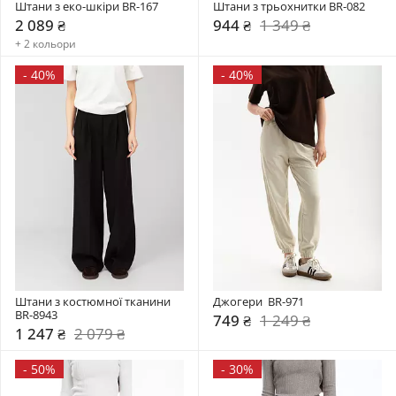
Штани з еко-шкіри BR-167
Штани з трьохнитки BR-082
2 089 ₴
944 ₴
1 349 ₴
+ 2 кольори
-
40%
-
40%
Штани з костюмної тканини 
Джогери  BR-971
BR-8943
749 ₴
1 249 ₴
1 247 ₴
2 079 ₴
-
50%
-
30%