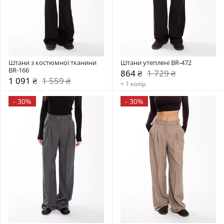
Штани з костюмної тканини 
Штани утеплені BR-472
BR-166
864 ₴
1 729 ₴
1 091 ₴
1 559 ₴
+ 1 колір
-
30%
-
30%