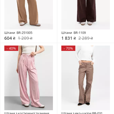
Штани  BR-251005
Штани  BR-1109
604 ₴
1 209 ₴
1 831 ₴
2 289 ₴
-
40%
-
70%
Штани з костюмної тканини 
Штани з еко-шкіри BR-031