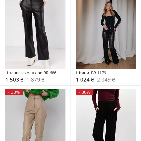
Штани з еко-шкіри BR-686
Штани  BR-1179
1 503 ₴
1 879 ₴
1 024 ₴
2 049 ₴
-
30%
-
30%