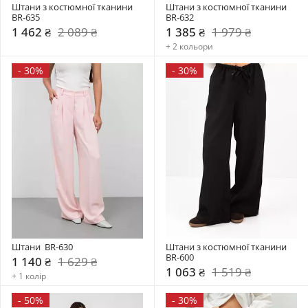
Штани з костюмної тканини 
Штани з костюмної тканини 
BR-635
BR-632
1 462 ₴
2 089 ₴
1 385 ₴
1 979 ₴
+ 2 кольори
-
30%
-
30%
Штани  BR-630
Штани з костюмної тканини 
BR-600
1 140 ₴
1 629 ₴
1 063 ₴
1 519 ₴
+ 1 колір
-
50%
-
30%