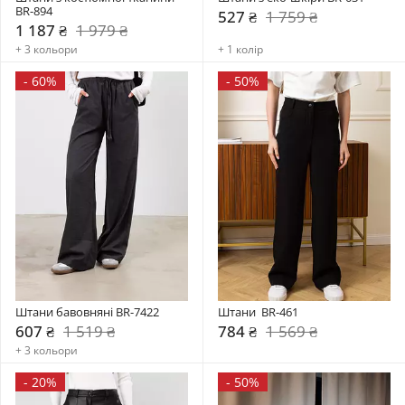
BR-894
527 ₴
1 759 ₴
1 187 ₴
1 979 ₴
+ 3 кольори
+ 1 колір
-
60%
-
50%
Штани бавовняні BR-7422
Штани  BR-461
607 ₴
1 519 ₴
784 ₴
1 569 ₴
+ 3 кольори
-
20%
-
50%