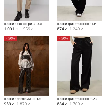
Штани з еко-шкіри BR-531
Штани трикотажні BR-1134
1 091 ₴
1 559 ₴
874 ₴
1 249 ₴
-
50%
-
50%
Штани з паєтками BR-403
Штани трикотажні BR-1023
939 ₴
1 879 ₴
884 ₴
1 769 ₴