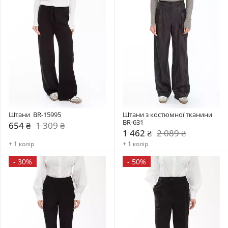
Штани  BR-15995
Штани з костюмної тканини 
BR-631
654 ₴
1 309 ₴
1 462 ₴
2 089 ₴
+ 1 колір
+ 1 колір
-
30%
-
50%