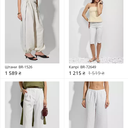
Штани  BR-1526
Капрі  BR-72649
1 589 ₴
1 215 ₴
1 519 ₴