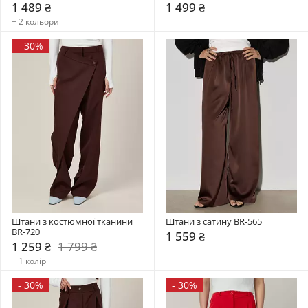
1 489 ₴
1 499 ₴
+ 2 кольори
-
30%
Штани з костюмної тканини 
Штани з сатину BR-565
BR-720
1 559 ₴
1 259 ₴
1 799 ₴
+ 1 колір
-
30%
-
30%