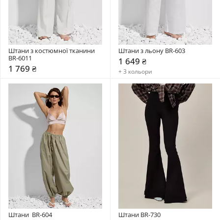
Штани з костюмної тканини 
Штани з льону BR-603
BR-6011
1 649 ₴
1 769 ₴
+ 3 кольори
Штани  BR-604
Штани BR-730