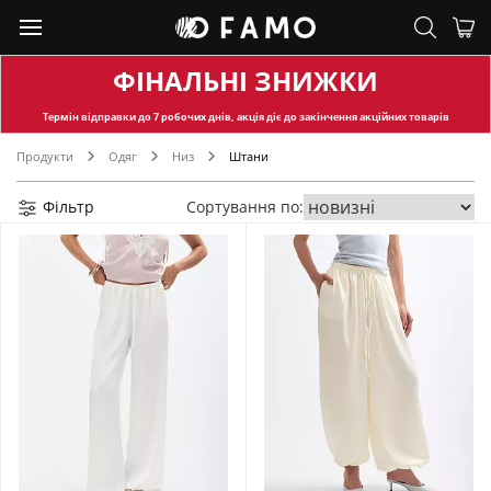
ФІНАЛЬНІ ЗНИЖКИ
Термін відправки
до 7 робочих днів, акція діє до закінчення акційних товарів
Продукти
Одяг
Низ
Штани
Фільтр
Сортування по: