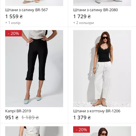
Штани з сатину BR-567
Штани з сатину BR-2080
1 559 ₴
1 729 ₴
+ 1 колір
+ 2 кольори
-
20%
Капрі BR-2019
Штани з коттону BR-1206
951 ₴
1 189 ₴
1 379 ₴
-
20%