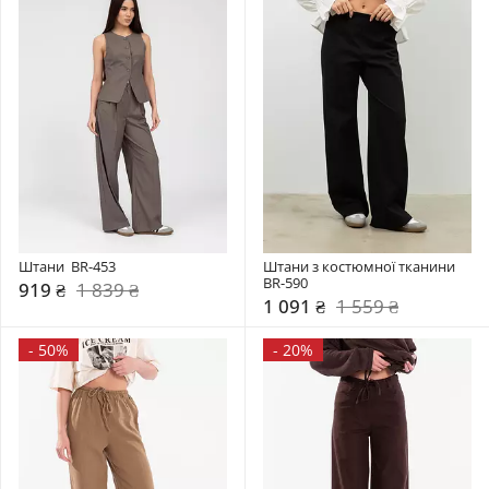
Штани  BR-453
Штани з костюмної тканини 
BR-590
919 ₴
1 839 ₴
1 091 ₴
1 559 ₴
-
50%
-
20%