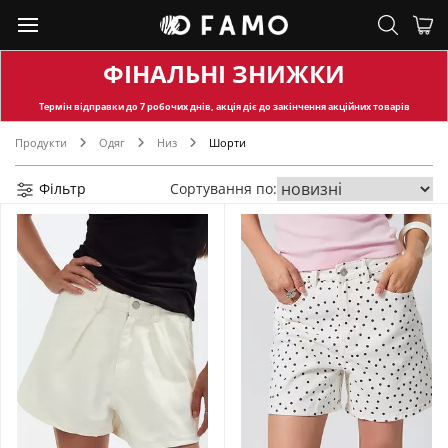
ФІНАЛЬНІ ЗНИЖКИ
Термін відправки
до 7 робочих днів, акція діє до закінчення акційних товарів
Продукти
Одяг
Низ
Шорти
Фільтр
Сортування по: