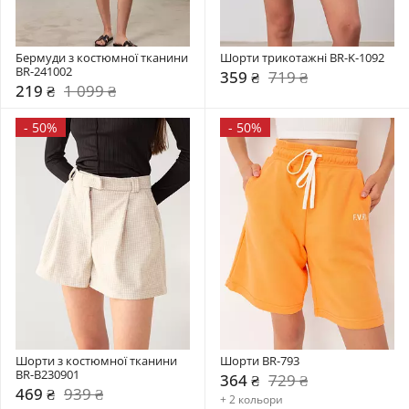
Бермуди з костюмної тканини 
Шорти трикотажні BR-K-1092
BR-241002
359 ₴
719 ₴
219 ₴
1 099 ₴
-
50%
-
50%
Шорти з костюмної тканини 
Шорти BR-793
BR-B230901
364 ₴
729 ₴
469 ₴
939 ₴
+ 2 кольори