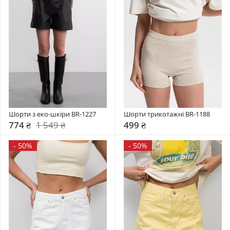
Шорти з еко-шкіри BR-1227
Шорти трикотажні BR-1188
774 ₴
1 549 ₴
499 ₴
-
50%
-
50%