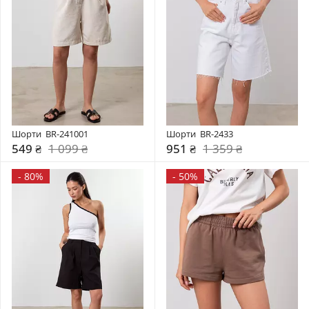
Шорти  BR-241001
Шорти  BR-2433
549 ₴
1 099 ₴
951 ₴
1 359 ₴
-
80%
-
50%