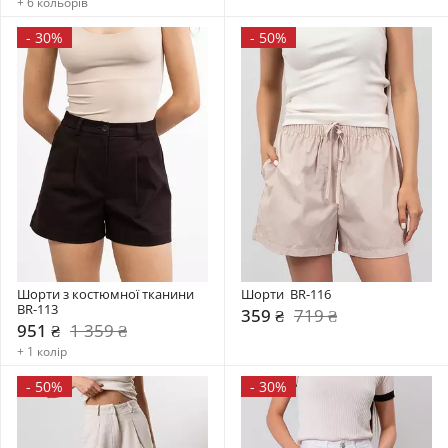
+ 6 кольорів
-
30%
-
50%
Шорти з костюмної тканини 
Шорти  BR-116
BR-113
359 ₴
719 ₴
951 ₴
1 359 ₴
+ 1 колір
-
50%
-
30%