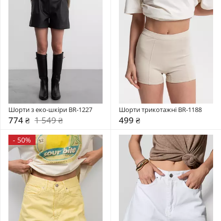
Шорти з еко-шкіри BR-1227
Шорти трикотажні BR-1188
774 ₴
1 549 ₴
499 ₴
-
50%