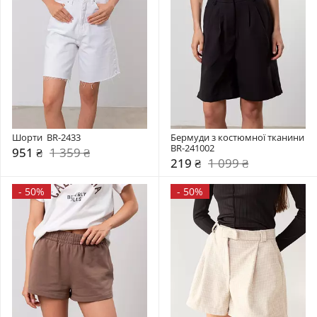
Шорти  BR-2433
Бермуди з костюмної тканини 
BR-241002
951 ₴
1 359 ₴
219 ₴
1 099 ₴
-
50%
-
50%