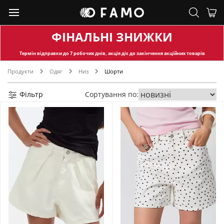
ФІНАЛЬНІ ЗНИЖКИ
Термін відправки
до 7 робочих днів, акція діє до закінчення акційних товарів
Продукти
Одяг
Низ
Шорти
Фільтр
Сортування по: