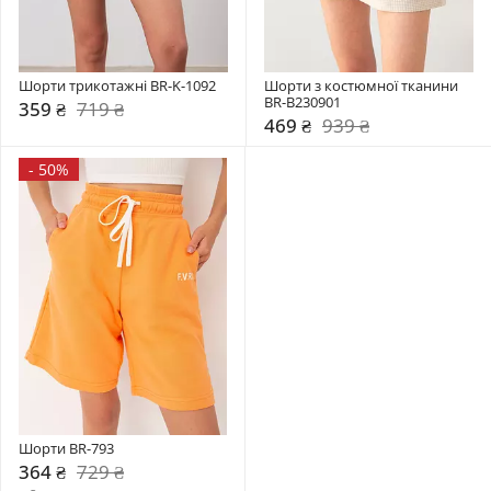
Шорти трикотажні BR-K-1092
Шорти з костюмної тканини 
BR-B230901
359 ₴
719 ₴
469 ₴
939 ₴
-
50%
Шорти BR-793
364 ₴
729 ₴