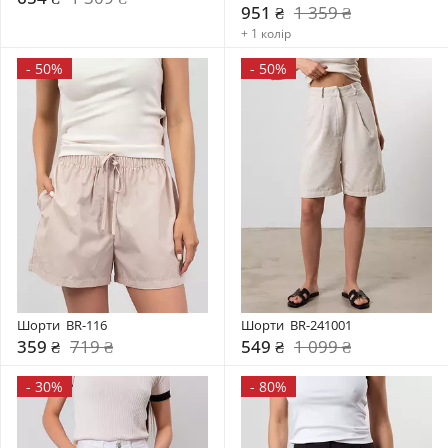
951 ₴
1 359 ₴
+ 1 колір
-
50%
-
50%
Шорти  BR-116
Шорти  BR-241001
359 ₴
719 ₴
549 ₴
1 099 ₴
-
30%
-
80%