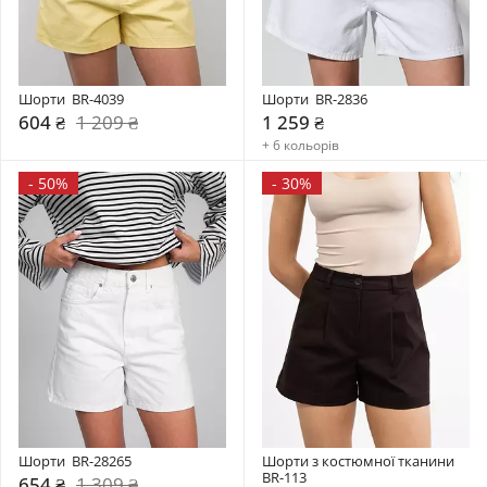
Шорти  BR-4039
Шорти  BR-2836
604 ₴
1 209 ₴
1 259 ₴
+ 6 кольорів
-
50%
-
30%
Шорти  BR-28265
Шорти з костюмної тканини 
BR-113
654 ₴
1 309 ₴