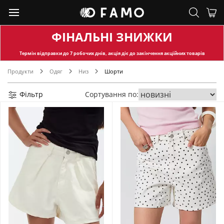
ФІНАЛЬНІ ЗНИЖКИ
Термін відправки
до 7 робочих днів, акція діє до закінчення акційних товарів
Продукти
Одяг
Низ
Шорти
Фільтр
Сортування по: