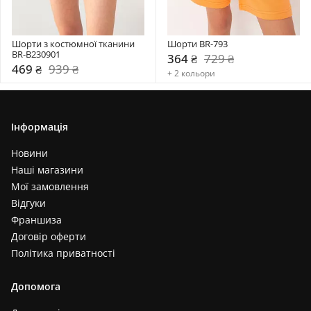
Шорти з костюмної тканини 
Шорти BR-793
BR-B230901
364 ₴
729 ₴
469 ₴
939 ₴
+ 2 кольори
Інформація
Новини
Наші магазини
Мої замовлення
Відгуки
Франшиза
Договір оферти
Політика приватності
Допомога