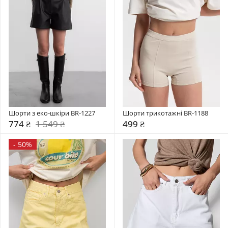
Шорти з еко-шкіри BR-1227
Шорти трикотажні BR-1188
774 ₴
1 549 ₴
499 ₴
-
50%