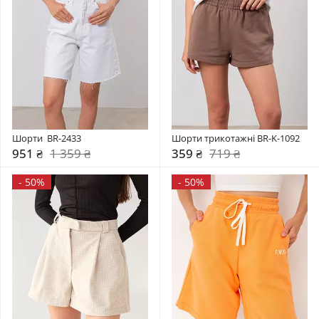
Шорти  BR-2433
Шорти трикотажні BR-K-1092
951 ₴
1 359 ₴
359 ₴
719 ₴
-
50%
-
50%