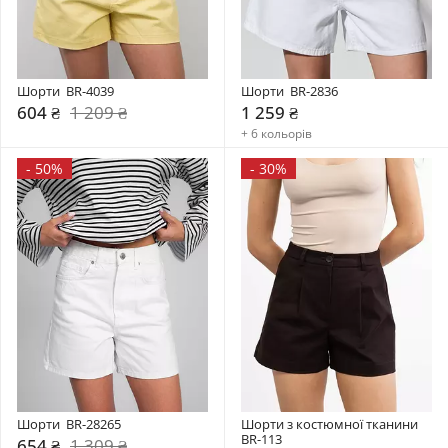
Шорти  BR-4039
Шорти  BR-2836
604 ₴
1 209 ₴
1 259 ₴
+ 6 кольорів
-
50%
-
30%
Шорти  BR-28265
Шорти з костюмної тканини 
BR-113
654 ₴
1 309 ₴