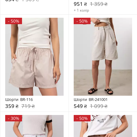
951 ₴
1 359 ₴
+ 1 колір
-
50%
-
50%
Шорти  BR-116
Шорти  BR-241001
359 ₴
719 ₴
549 ₴
1 099 ₴
-
30%
-
50%