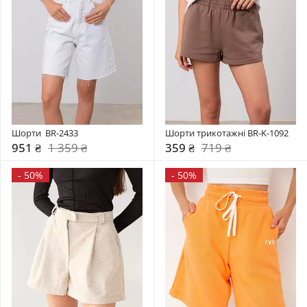
Шорти  BR-2433
Шорти трикотажні BR-K-1092
951 ₴
1 359 ₴
359 ₴
719 ₴
-
50%
-
50%