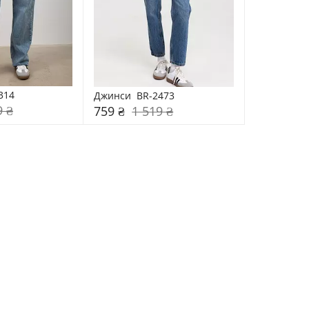
314
Джинси  BR-2473
9 ₴
759 ₴
1 519 ₴