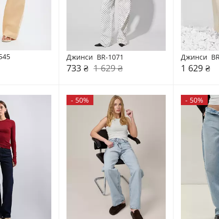
545
Джинси  BR-1071
Джинси  BR
733 ₴
1 629 ₴
1 629 ₴
-
50%
-
50%