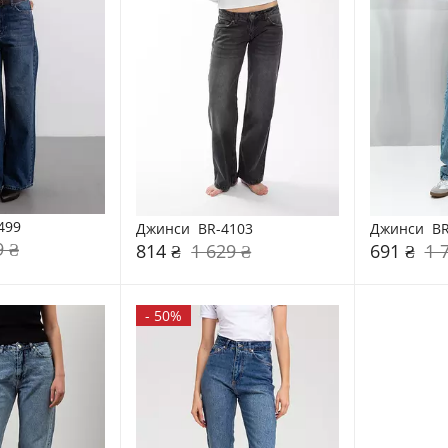
499
Джинси  BR-4103
Джинси  BR
9 ₴
814 ₴
1 629 ₴
691 ₴
1 
-
50%