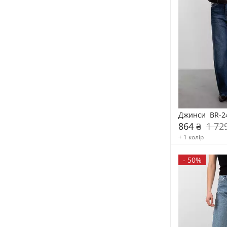
Джинси  BR-2
864 ₴
1 72
+ 1 колір
-
50%