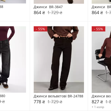
88
Джинси  BR-3847
Джинси  BR
864 ₴
1 729 ₴
864 ₴
1 
-
55%
-
55%
880
Джинси вельветові BR-24788
Джинси вел
9 ₴
778 ₴
1 729 ₴
827 ₴
1 
+ 1 колір