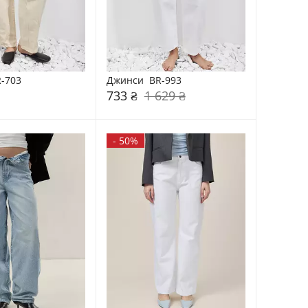
-703
Джинси  BR-993
733 ₴
1 629 ₴
-
50%