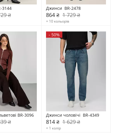
-3144
Джинси  BR-2478
729 ₴
864 ₴
1 729 ₴
+ 10 кольорів
-
50%
ьветові BR-3096
Джинси чоловічі  BR-4349
839 ₴
814 ₴
1 629 ₴
+ 1 колір