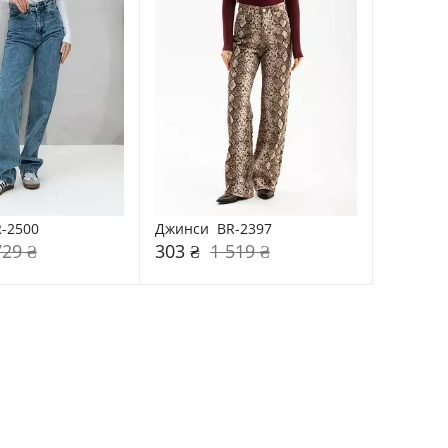
-2500
Джинси  BR-2397
729 ₴
303 ₴
1 519 ₴