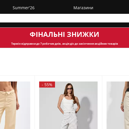
Summer'26
Магазини
ФІНАЛЬНІ ЗНИЖКИ
Термін відправки
до 7 робочих днів, акція діє до закінчення акційних товарів
-
55%