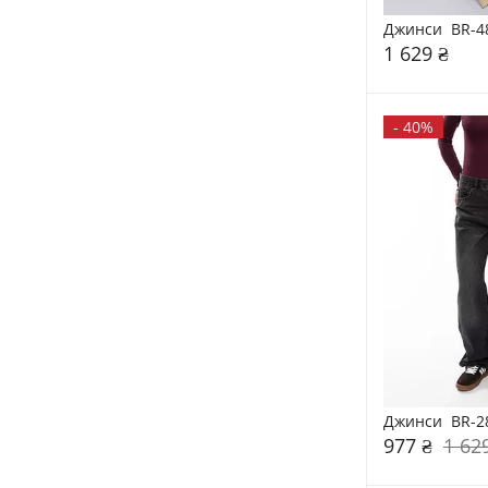
Джинси  BR-4
1 629 ₴
-
40%
Джинси  BR-2
977 ₴
1 62