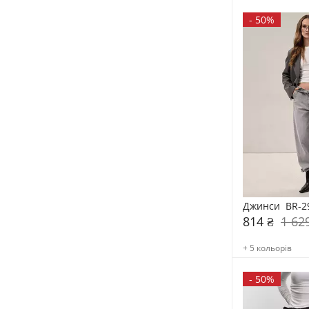
-
50%
Джинси  BR-2
814 ₴
1 62
+ 5 кольорів
-
50%