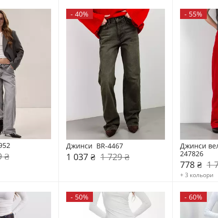
-
40%
-
55%
952
Джинси  BR-4467
Джинси вел
247826
9 ₴
1 037 ₴
1 729 ₴
778 ₴
1 
+ 3 кольори
-
50%
-
60%