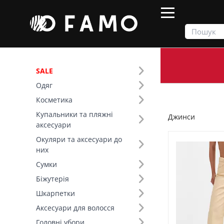
SALE
Одяг
Продукти
Одяг
Низ
Джинси
Косметика
Купальники та пляжні
Джинси
Фільтр
аксесуари
Окуляри та аксесуари до
Ціна
них
Сумки
SALE
Біжутерія
Шкарпетки
Розмір (7)
Аксесуари для волосся
Основний колір (10)
Головні убори