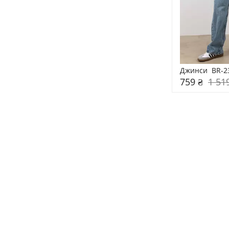
Джинси  BR-2
759 ₴
1 51