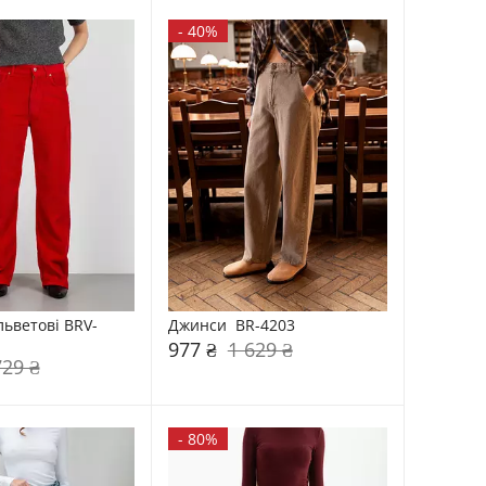
-
40%
ьветові BRV-
Джинси  BR-4203
977 ₴
1 629 ₴
729 ₴
-
80%