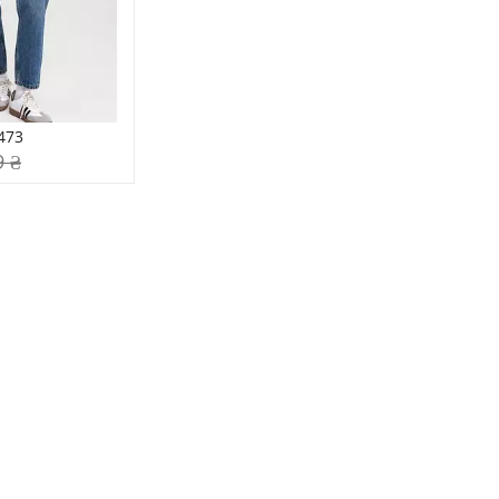
473
9 ₴