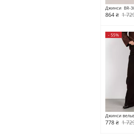
Джинси  BR-3
864 ₴
1 72
-
55%
Джинси вельв
778 ₴
1 72