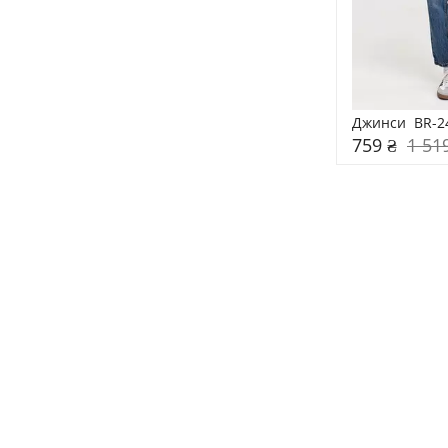
Джинси  BR-2
759 ₴
1 51