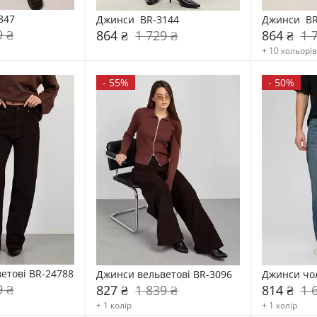
847
Джинси  BR-3144
Джинси  BR
9 ₴
864 ₴
1 729 ₴
864 ₴
1 
+ 10 кольорів
-
55%
-
50%
етові BR-24788
Джинси вельветові BR-3096
Джинси чол
9 ₴
827 ₴
1 839 ₴
814 ₴
1 
+ 1 колір
+ 1 колір