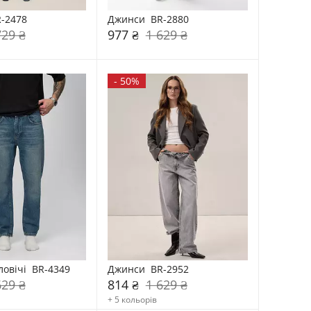
-2478
Джинси  BR-2880
729 ₴
977 ₴
1 629 ₴
-
50%
овічі  BR-4349
Джинси  BR-2952
629 ₴
814 ₴
1 629 ₴
+ 5 кольорів