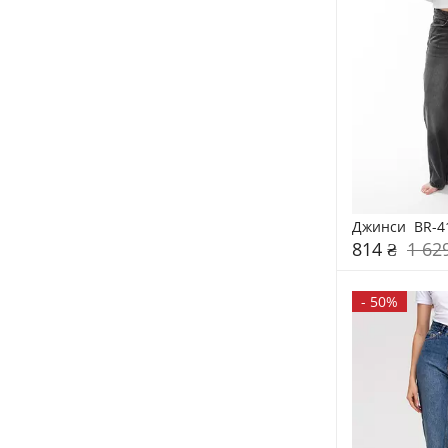
Джинси  BR-4
814 ₴
1 62
-
50%