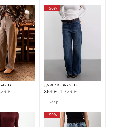
-
50%
-4203
Джинси  BR-2499
629 ₴
864 ₴
1 729 ₴
+ 1 колір
-
50%