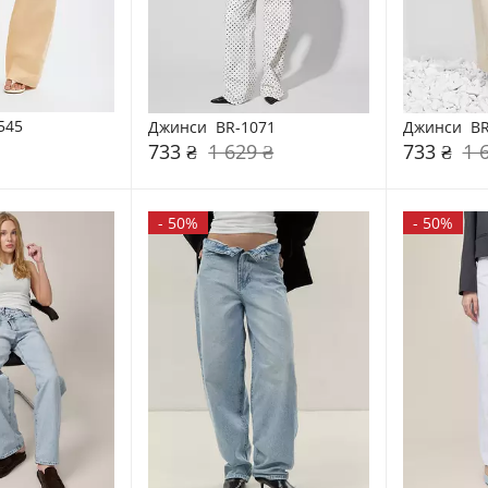
545
Джинси  BR-1071
Джинси  BR
733 ₴
1 629 ₴
733 ₴
1 
-
50%
-
50%