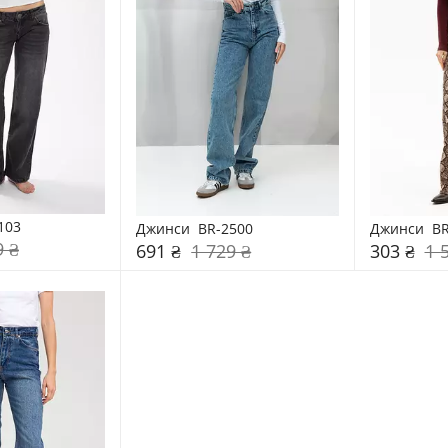
103
Джинси  BR-2500
Джинси  BR
9 ₴
691 ₴
1 729 ₴
303 ₴
1 