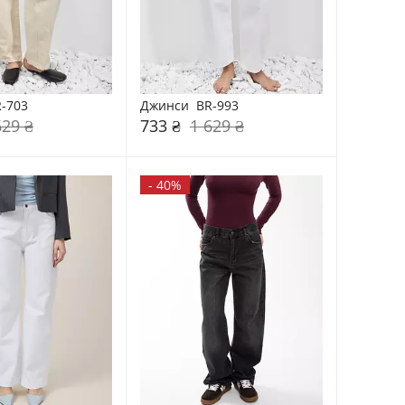
-703
Джинси  BR-993
629 ₴
733 ₴
1 629 ₴
-
40%