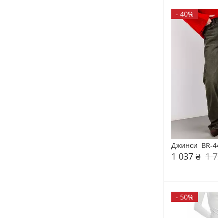
-
40%
Джинси  BR-4
1 037 ₴
1 7
-
50%