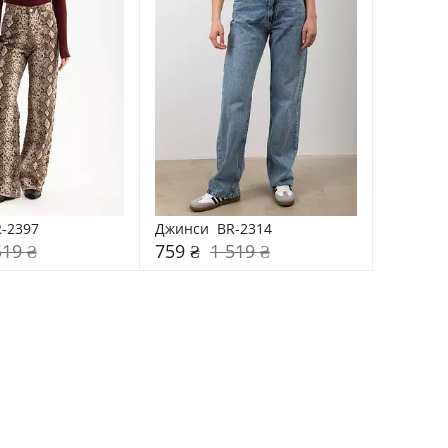
-2397
Джинси  BR-2314
519 ₴
759 ₴
1 519 ₴