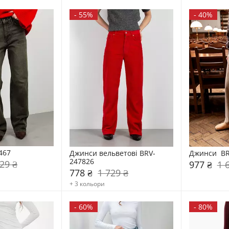
-
55%
-
40%
467
Джинси вельветові BRV-
Джинси  BR
247826
29 ₴
977 ₴
1 
778 ₴
1 729 ₴
+ 3 кольори
-
60%
-
80%