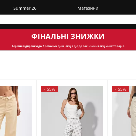
Summer'26
Магазини
ФІНАЛЬНІ ЗНИЖКИ
Термін відправки
до 7 робочих днів, акція діє до закінчення акційних товарів
-
55%
-
55%