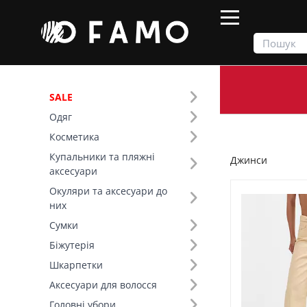
SALE
Одяг
Продукти
Одяг
Низ
Джинси
Косметика
Купальники та пляжні
Джинси
Фільтр
аксесуари
Окуляри та аксесуари до
Ціна
них
Сумки
SALE
Біжутерія
Шкарпетки
Розмір (7)
Аксесуари для волосся
Основний колір (10)
Головні убори