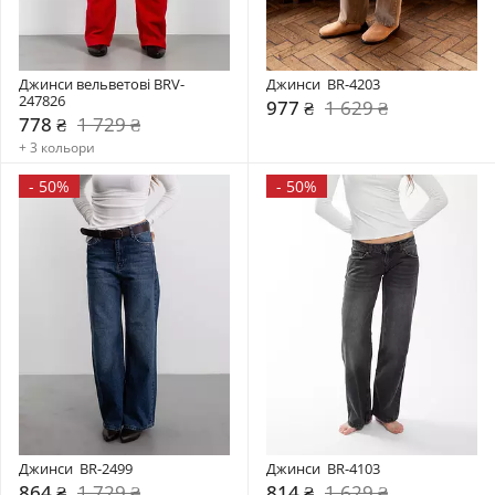
Джинси вельветові BRV-
Джинси  BR-4203
247826
977 ₴
1 629 ₴
778 ₴
1 729 ₴
+ 3 кольори
-
50%
-
50%
Джинси  BR-2499
Джинси  BR-4103
864 ₴
1 729 ₴
814 ₴
1 629 ₴