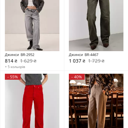
Джинси  BR-2952
Джинси  BR-4467
814 ₴
1 629 ₴
1 037 ₴
1 729 ₴
+ 5 кольорів
-
55%
-
40%