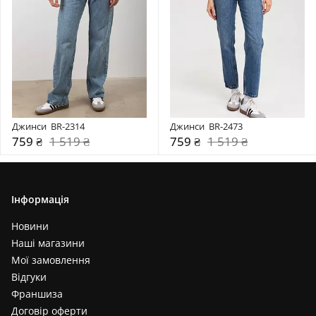
Джинси  BR-2314
Джинси  BR-2473
759 ₴
1 519 ₴
759 ₴
1 519 ₴
Інформація
Новини
Наші магазини
Мої замовлення
Відгуки
Франшиза
Договір оферти