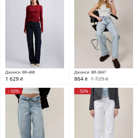
Джинси  BR-488
Джинси  BR-3847
1 629 ₴
864 ₴
1 729 ₴
-
50%
-
50%