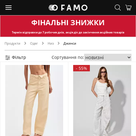
ФІНАЛЬНІ ЗНИЖКИ
Термін відправки
до 7 робочих днів, акція діє до закінчення акційних товарів
Продукти
Одяг
Низ
Джинси
Фільтр
Сортування по:
-
55%