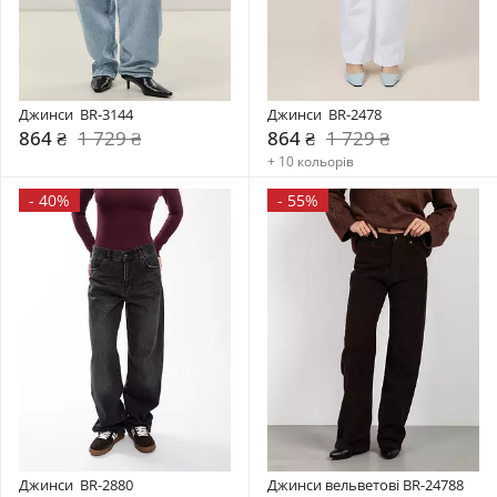
Джинси  BR-3144
Джинси  BR-2478
864 ₴
1 729 ₴
864 ₴
1 729 ₴
+ 10 кольорів
-
40%
-
55%
Джинси  BR-2880
Джинси вельветові BR-24788