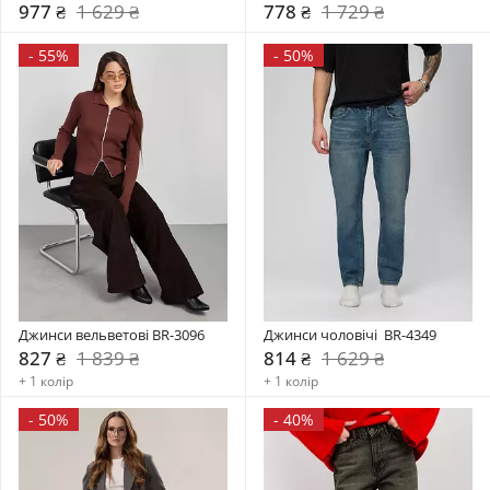
977 ₴
1 629 ₴
778 ₴
1 729 ₴
-
55%
-
50%
Джинси вельветові BR-3096
Джинси чоловічі  BR-4349
827 ₴
1 839 ₴
814 ₴
1 629 ₴
+ 1 колір
+ 1 колір
-
50%
-
40%