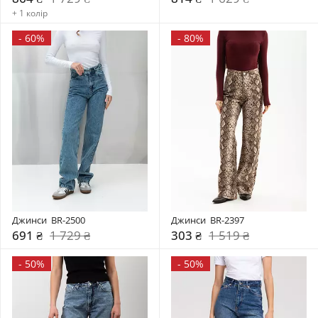
+ 1 колір
-
60%
-
80%
Джинси  BR-2500
Джинси  BR-2397
691 ₴
1 729 ₴
303 ₴
1 519 ₴
-
50%
-
50%