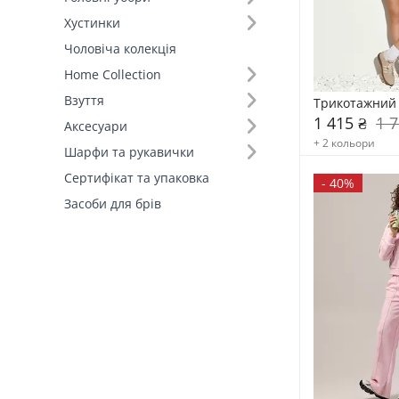
Хустинки
Основний колір (10)
Чоловіча колекція
Home Collection
Виробник (1)
Взуття
Трикотажний 
FAMO, власне виробництво (5)
1 415 ₴
1 7
Аксесуари
+ 2 кольори
Шарфи та рукавички
Сертифікат та упаковка
-
40%
Засоби для брів