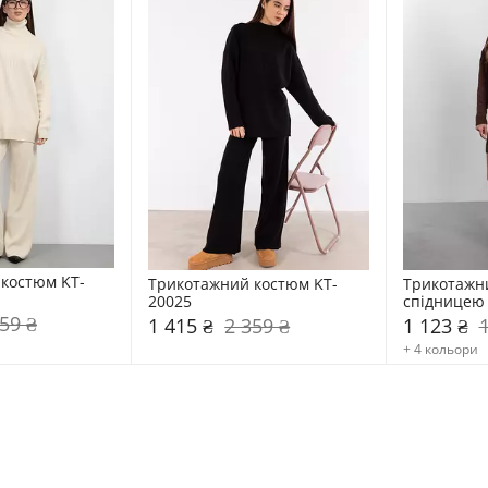
костюм KT-
Трикотажний костюм KT-
Трикотажни
20025
спідницею 
59 ₴
1 415 ₴
2 359 ₴
1 123 ₴
+ 4 кольори