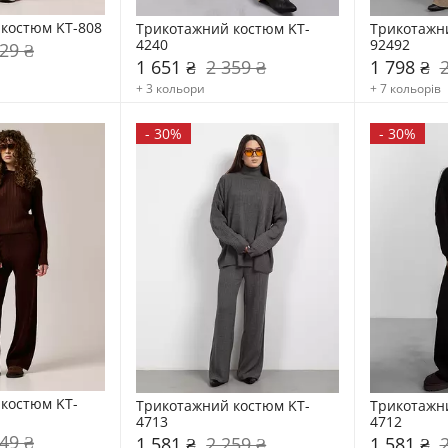
костюм KT-808
Трикотажний костюм KT-
Трикотажн
4240
92492
29 ₴
1 651 ₴
2 359 ₴
1 798 ₴
+ 3 кольори
+ 7 кольорів
-
30%
-
30%
костюм KT-
Трикотажний костюм KT-
Трикотажн
4713
4712
49 ₴
1 581 ₴
2 259 ₴
1 581 ₴