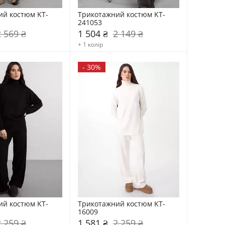
ий костюм KT-
Трикотажний костюм KT-
241053
2 569 ₴
1 504 ₴
2 149 ₴
+ 1 колір
-
30%
ий костюм KT-
Трикотажний костюм KT-
16009
2 259 ₴
1 581 ₴
2 259 ₴