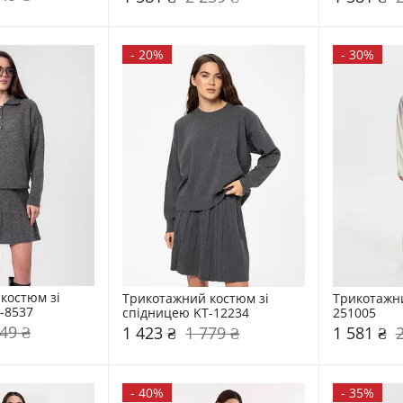
-
20%
-
30%
костюм зі 
Трикотажний костюм зі 
Трикотажн
-8537
спідницею KT-12234
251005
49 ₴
1 423 ₴
1 779 ₴
1 581 ₴
-
40%
-
35%