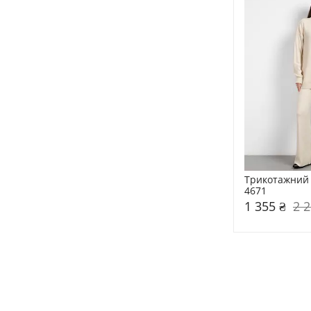
Трикотажний 
4671
1 355 ₴
2 2