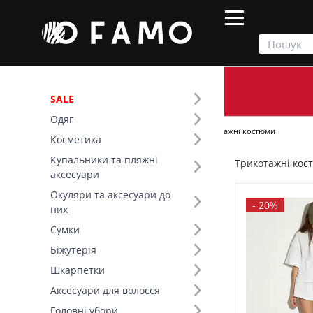
SALE
Одяг
Продукти
Одяг
Костюми
Трикотажні костюми
Косметика
Купальники та пляжні
Трикотажні кос
Фільтр
аксесуари
Окуляри та аксесуари до
Ціна
-
20%
них
Сумки
SALE
Біжутерія
Шкарпетки
Сезон (4)
Аксесуари для волосся
Розмір (6)
Головні убори