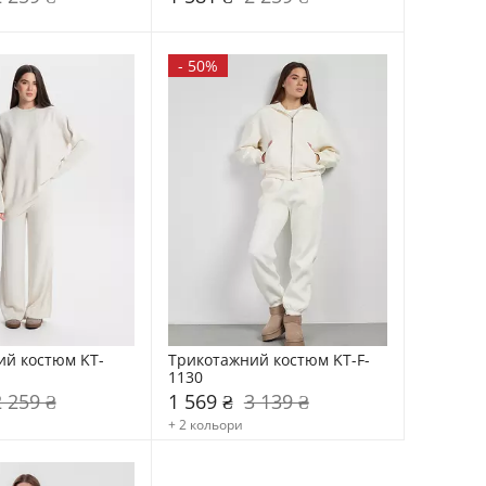
-
50%
ий костюм KT-
Трикотажний костюм KT-F-
1130
2 259 ₴
1 569 ₴
3 139 ₴
+ 2 кольори