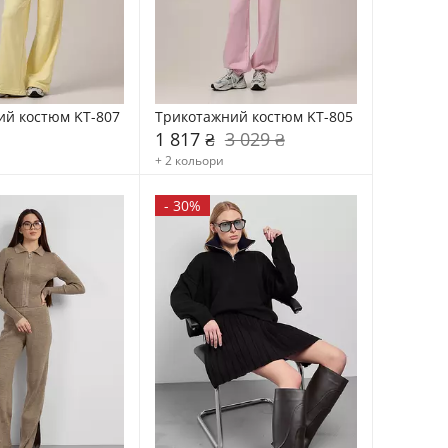
ий костюм KT-807
Трикотажний костюм KT-805
1 817 ₴
3 029 ₴
+ 2 кольори
-
30%