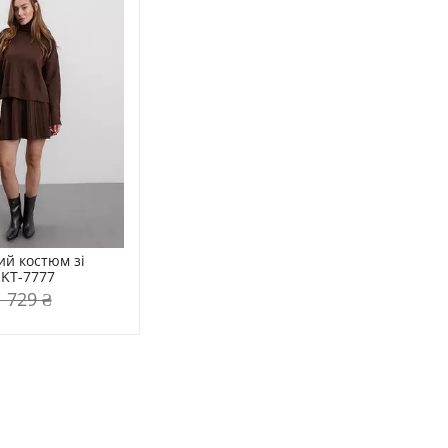
й костюм зі 
KT-7777
1 729 ₴