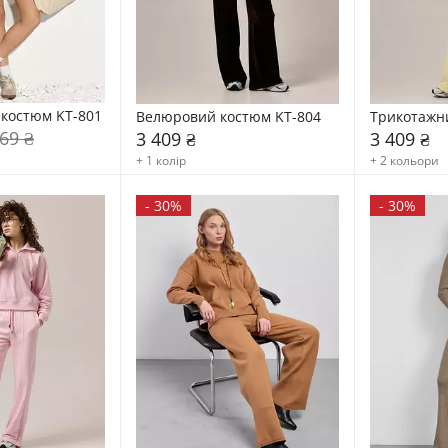
костюм KT-801
Велюровий костюм KT-804
Трикотажн
69 ₴
3 409 ₴
3 409 ₴
+ 1 колір
+ 2 кольори
-
30%
-
30%