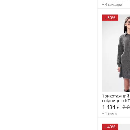
+ 4 кольори
-
30%
Трикотажний 
спідницею KT
1 434 ₴
2 0
+ 1 колір
-
40%