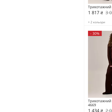
Трикотажний 
1 817 ₴
3 0
+ 2 кольори
-
30%
Трикотажний 
4669
1 434 ₴
2 0