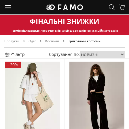
ФІНАЛЬНІ ЗНИЖКИ
Термін відправки
до 7 робочих днів, акція діє до закінчення акційних товарів
Продукти
Одяг
Костюми
Трикотажні костюми
Фільтр
Сортування по:
-
20%