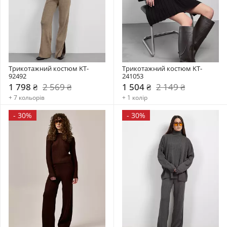
Трикотажний костюм KT-
Трикотажний костюм KT-
92492
241053
1 798 ₴
2 569 ₴
1 504 ₴
2 149 ₴
+ 7 кольорів
+ 1 колір
-
30%
-
30%