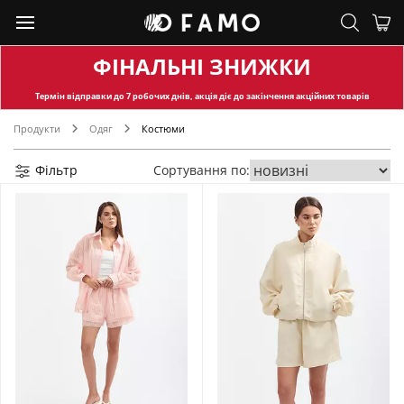
ФІНАЛЬНІ ЗНИЖКИ
Термін відправки
до 7 робочих днів, акція діє до закінчення акційних товарів
Продукти
Одяг
Костюми
Фільтр
Сортування по: