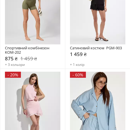
Спортивний комбінезон    
Сатиновий костюм  PGM-903
KOM-202
1 459 ₴
875 ₴
1 459 ₴
+ 3 кольори
+ 1 колір
-
20%
-
60%