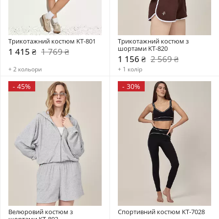
Трикотажний костюм KT-801
Трикотажний костюм з 
шортами KT-820
1 415 ₴
1 769 ₴
1 156 ₴
2 569 ₴
+ 2 кольори
+ 1 колір
-
45%
-
30%
Велюровий костюм з 
Спортивний костюм KT-7028
шортами KT-803