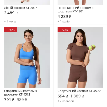
Літній костюм KT-2037
Повсякденний костюм з 
шортами KT-1301
2 489 ₴
4 289 ₴
+ 1 колір
+ 1 колір
-
20%
-
50%
Спортивний костюм з 
Спортивний костюм KT-45091
шортами KT-45131
694 ₴
1 389 ₴
791 ₴
989 ₴
+ 2 кольори