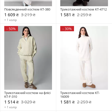
Повсякденний костюм KT-380
Трикотажний костюм KT-4712
1 609 ₴
3 219 ₴
1 581 ₴
2 259 ₴
+ 1 колір
-
50%
-
30%
Трикотажний костюм на флісі 
Трикотажний костюм KT-
KT-F-310
16009
1 514 ₴
3 029 ₴
1 581 ₴
2 259 ₴
+ 1 колір