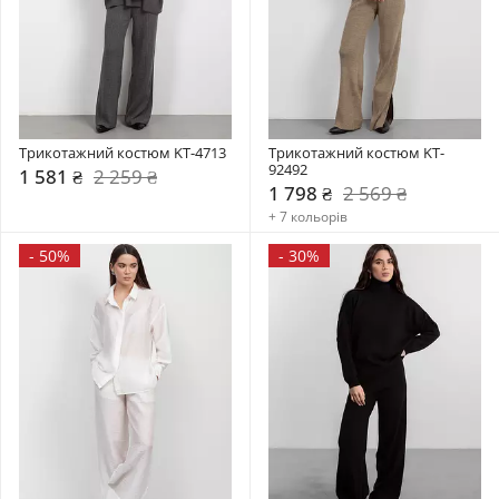
Трикотажний костюм KT-4713
Трикотажний костюм KT-
92492
1 581 ₴
2 259 ₴
1 798 ₴
2 569 ₴
+ 7 кольорів
-
50%
-
30%