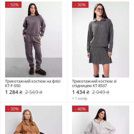
-
50%
-
30%
Трикотажний костюм на флісі 
Трикотажний костюм зі 
KT-F-050
спідницею KT-8537
1 284 ₴
2 569 ₴
1 434 ₴
2 049 ₴
+ 1 колір
-
30%
-
40%