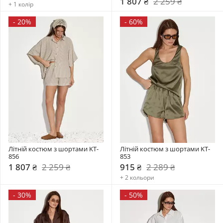
1 807 ₴
2 259 ₴
+ 1 колір
-
20%
-
60%
Літній костюм з шортами KT-
Літній костюм з шортами KT-
856
853
1 807 ₴
2 259 ₴
915 ₴
2 289 ₴
+ 2 кольори
-
30%
-
50%