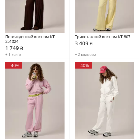
Повсякденний костюм KT-
Трикотажний костюм KT-807
251024
3 409 ₴
1 749 ₴
+ 1 колір
+ 2 кольори
-
40%
-
40%