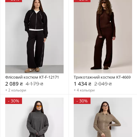
Флісовий костюм KT-F-12171
Трикотажний костюм KT-4669
2 089 ₴
4 179 ₴
1 434 ₴
2 049 ₴
+ 2 кольори
+ 4 кольори
-
30%
-
30%