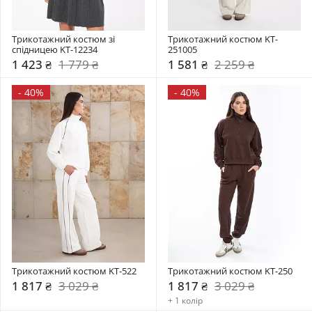
Трикотажний костюм зі 
Трикотажний костюм KT-
спідницею KT-12234
251005
1 423 ₴
1 779 ₴
1 581 ₴
2 259 ₴
-
40%
-
40%
Трикотажний костюм KT-522
Трикотажний костюм KT-250
1 817 ₴
3 029 ₴
1 817 ₴
3 029 ₴
+ 1 колір