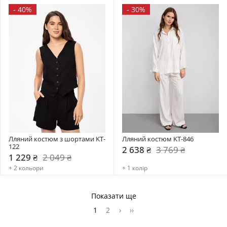
-
40%
-
30%
Лляний костюм з шортами KT-
Лляний костюм KT-846
122
2 638 ₴
3 769 ₴
1 229 ₴
2 049 ₴
+ 2 кольори
+ 1 колір
Показати ще
1
2
›
››