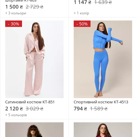
1 147 ₴
1 639 ₴
1 500 ₴
2 729 ₴
+ 3 кольори
+ 1 колір
-
30%
-
50%
Сатиновий костюм KT-851
Спортивний костюм KT-4513
2 120 ₴
3 029 ₴
794 ₴
1 589 ₴
+ 5 кольорів