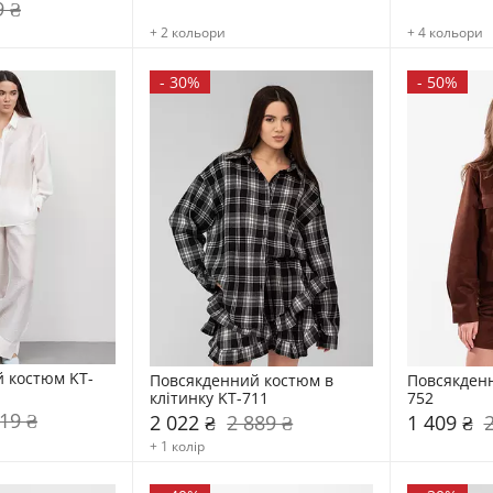
9 ₴
+ 2 кольори
+ 4 кольори
-
30%
-
50%
 костюм KT-
Повсякденний костюм в 
Повсякден
клітинку KT-711
752
19 ₴
2 022 ₴
2 889 ₴
1 409 ₴
+ 1 колір