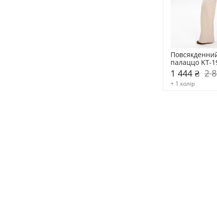
Повсякденний
палаццо KT-1
1 444 ₴
2 8
+ 1 колір