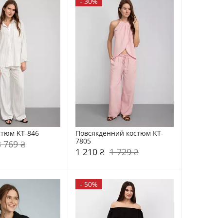
-
30%
стюм KT-846
Повсякденний костюм KT-
7805
3 769 ₴
1 210 ₴
1 729 ₴
-
50%