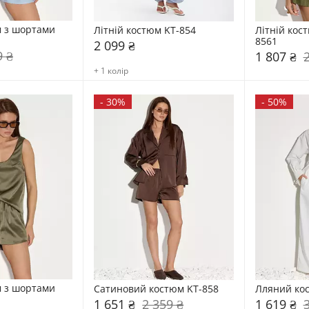
 з шортами 
Літній костюм KT-854
Літній кос
8561
2 099 ₴
9 ₴
1 807 ₴
+ 1 колір
-
30%
-
50%
 з шортами 
Сатиновий костюм KT-858
Лляний ко
1 651 ₴
2 359 ₴
1 619 ₴