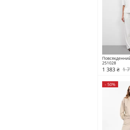
Повсякденний
251028
1 383 ₴
1 7
-
50%