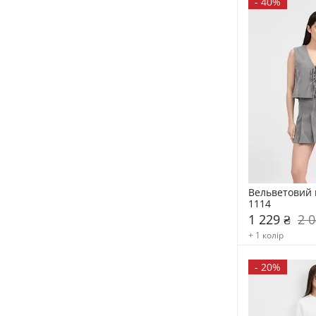
-
40%
Вельветовий 
1114
1 229 ₴
2 0
+ 1 колір
-
20%