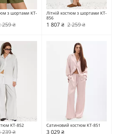
тюм з шортами KT-
Літній костюм з шортами KT-
856
2 259 ₴
1 807 ₴
2 259 ₴
стюм KT-852
Сатиновий костюм KT-851
3 239 ₴
3 029 ₴