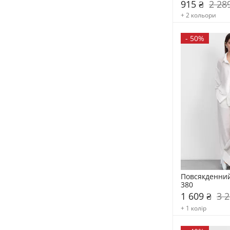
915 ₴
2 28
+ 2 кольори
-
50%
Повсякденний
380
1 609 ₴
3 2
+ 1 колір