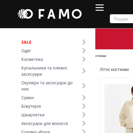
SALE
Одяг
Продукти
Одяг
Костюми
Літні костюми
Косметика
Купальники та пляжні
Літні костюми
Фільтр
аксесуари
Окуляри та аксесуари до
Ціна
них
Сумки
SALE
Біжутерія
Шкарпетки
Сезон (4)
Аксесуари для волосся
Розмір (7)
Головні убори