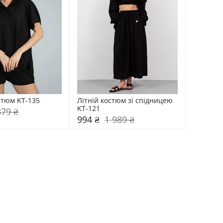
стюм KT-135
Літній костюм зі спідницею 
KT-121
879 ₴
994 ₴
1 989 ₴