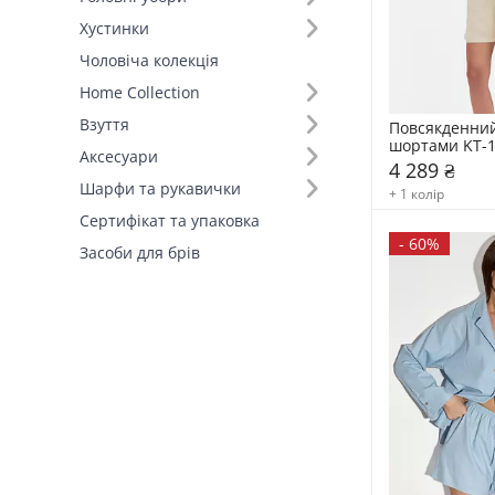
Хустинки
Основний колір (11)
Чоловіча колекція
Home Collection
Виробник (1)
Взуття
Повсякденний
FAMO, власне виробництво (15)
шортами KT-
Аксесуари
4 289 ₴
Шарфи та рукавички
+ 1 колір
Сертифікат та упаковка
-
60%
Засоби для брів