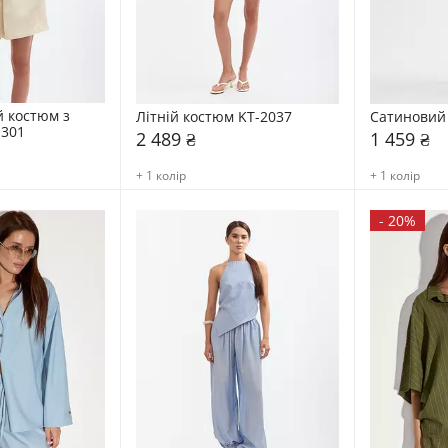
 костюм з 
Літній костюм KT-2037
Сатиновий
1301
2 489 ₴
1 459 ₴
+ 1 колір
+ 1 колір
-
20%