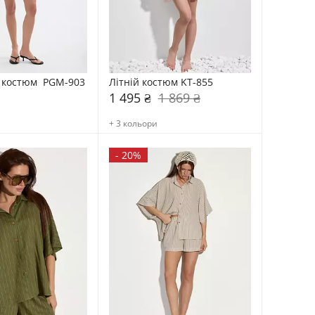
 костюм  PGM-903
Літній костюм KT-855
1 495 ₴
1 869 ₴
+ 3 кольори
-
20%