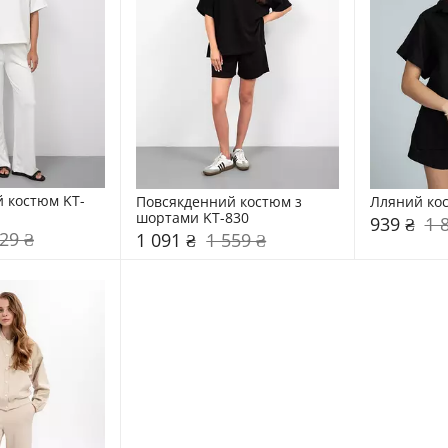
 костюм KT-
Повсякденний костюм з 
Лляний ко
шортами KT-830
939 ₴
1 
29 ₴
1 091 ₴
1 559 ₴