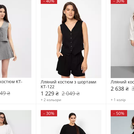
-
40%
-
30%
костюм KT-
Лляний костюм з шортами 
Лляний ко
KT-122
2 638 ₴
49 ₴
1 229 ₴
2 049 ₴
+ 2 кольори
+ 1 колір
-
30%
-
50%