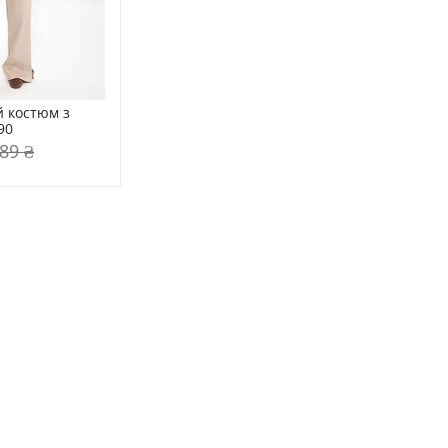
 костюм з 
90
89 ₴