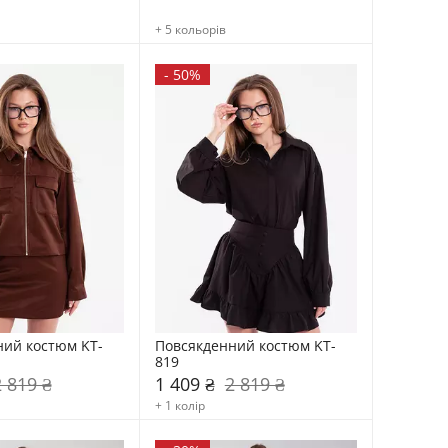
+ 5 кольорів
-
50%
ний костюм KT-
Повсякденний костюм KT-
819
2 819 ₴
1 409 ₴
2 819 ₴
+ 1 колір