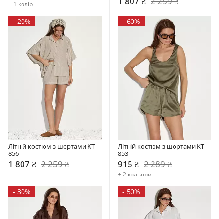
1 807 ₴
2 259 ₴
+ 1 колір
-
20%
-
60%
Літній костюм з шортами KT-
Літній костюм з шортами KT-
856
853
1 807 ₴
2 259 ₴
915 ₴
2 289 ₴
+ 2 кольори
-
30%
-
50%