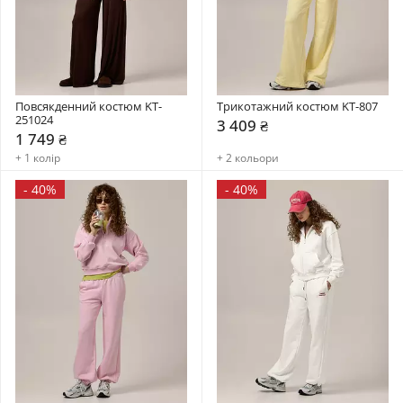
Повсякденний костюм KT-
Трикотажний костюм KT-807
251024
3 409 ₴
1 749 ₴
+ 1 колір
+ 2 кольори
-
40%
-
40%