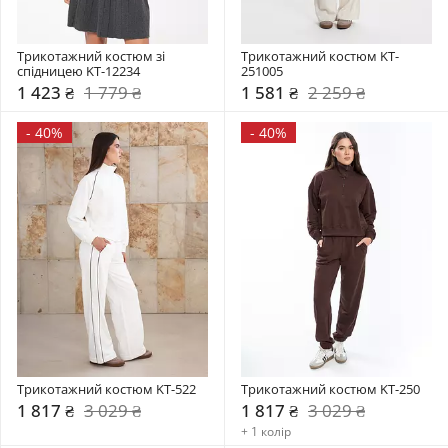
Трикотажний костюм зі 
Трикотажний костюм KT-
спідницею KT-12234
251005
1 423 ₴
1 779 ₴
1 581 ₴
2 259 ₴
-
40%
-
40%
Трикотажний костюм KT-522
Трикотажний костюм KT-250
1 817 ₴
3 029 ₴
1 817 ₴
3 029 ₴
+ 1 колір