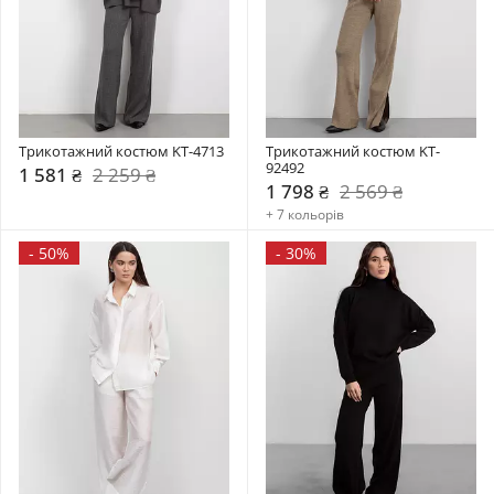
Трикотажний костюм KT-4713
Трикотажний костюм KT-
92492
1 581 ₴
2 259 ₴
1 798 ₴
2 569 ₴
+ 7 кольорів
-
50%
-
30%