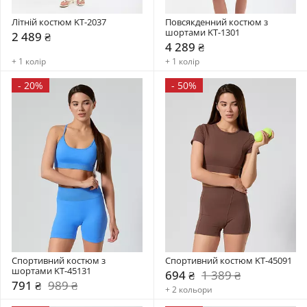
Літній костюм KT-2037
Повсякденний костюм з 
шортами KT-1301
2 489 ₴
4 289 ₴
+ 1 колір
+ 1 колір
-
20%
-
50%
Спортивний костюм з 
Спортивний костюм KT-45091
шортами KT-45131
694 ₴
1 389 ₴
791 ₴
989 ₴
+ 2 кольори