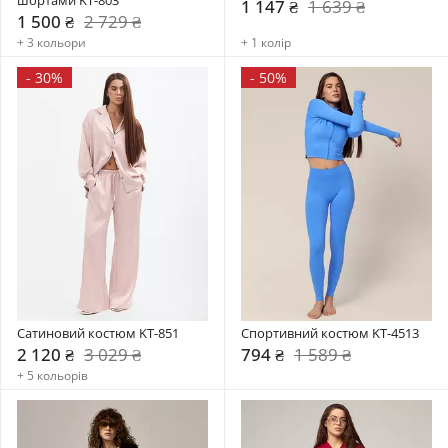
1 147 ₴
1 639 ₴
1 500 ₴
2 729 ₴
+ 3 кольори
+ 1 колір
-
30%
-
50%
Сатиновий костюм KT-851
Спортивний костюм KT-4513
2 120 ₴
3 029 ₴
794 ₴
1 589 ₴
+ 5 кольорів