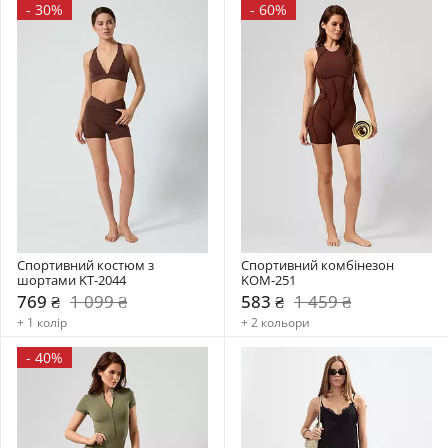
-
30%
-
60%
Спортивний костюм з 
Спортивний комбінезон    
шортами KT-2044
KOM-251
769 ₴
1 099 ₴
583 ₴
1 459 ₴
+ 1 колір
+ 2 кольори
-
40%