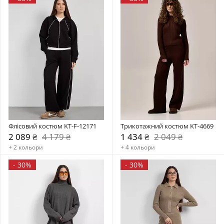
Флісовий костюм KT-F-12171
Трикотажний костюм KT-4669
2 089 ₴
4 179 ₴
1 434 ₴
2 049 ₴
+ 2 кольори
+ 4 кольори
-
30%
-
30%