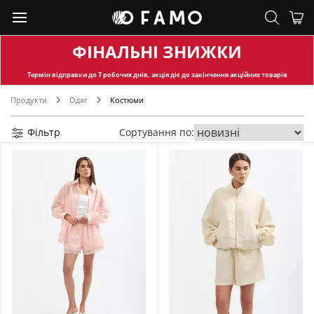
ФІНАЛЬНІ ЗНИЖКИ
Термін відправки
до 7 робочих днів, акція діє до закінчення акційних товарів
Продукти
Одяг
Костюми
Фільтр
Сортування по: