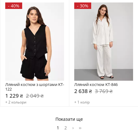
-
40%
-
30%
Лляний костюм з шортами KT-
Лляний костюм KT-846
122
2 638 ₴
3 769 ₴
1 229 ₴
2 049 ₴
+ 2 кольори
+ 1 колір
Показати ще
1
2
›
››