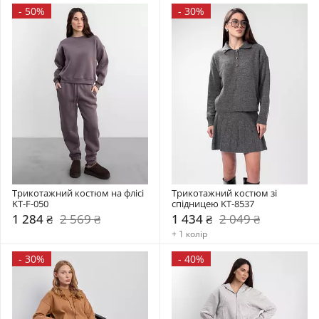
-
50%
-
30%
Трикотажний костюм на флісі 
Трикотажний костюм зі 
KT-F-050
спідницею KT-8537
1 284 ₴
2 569 ₴
1 434 ₴
2 049 ₴
+ 1 колір
-
30%
-
40%