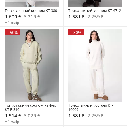
Повсякденний костюм KT-380
Трикотажний костюм KT-4712
1 609 ₴
3 219 ₴
1 581 ₴
2 259 ₴
+ 1 колір
-
50%
-
30%
Трикотажний костюм на флісі 
Трикотажний костюм KT-
KT-F-310
16009
1 514 ₴
3 029 ₴
1 581 ₴
2 259 ₴
+ 1 колір