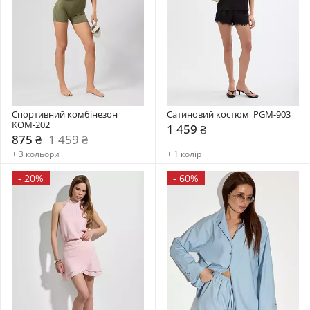
Спортивний комбінезон    
Сатиновий костюм  PGM-903
KOM-202
1 459 ₴
875 ₴
1 459 ₴
+ 3 кольори
+ 1 колір
-
20%
-
60%