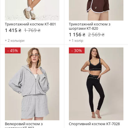
Трикотажний костюм KT-801
Трикотажний костюм з 
шортами KT-820
1 415 ₴
1 769 ₴
1 156 ₴
2 569 ₴
+ 2 кольори
+ 1 колір
-
45%
-
30%
Велюровий костюм з 
Спортивний костюм KT-7028
шортами KT-803