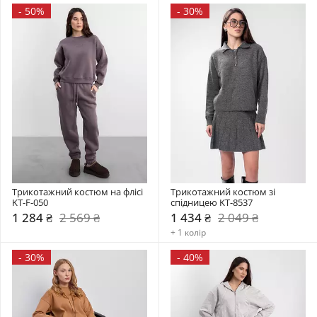
-
50%
-
30%
Трикотажний костюм на флісі 
Трикотажний костюм зі 
KT-F-050
спідницею KT-8537
1 284 ₴
2 569 ₴
1 434 ₴
2 049 ₴
+ 1 колір
-
30%
-
40%