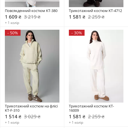
Повсякденний костюм KT-380
Трикотажний костюм KT-4712
1 609 ₴
3 219 ₴
1 581 ₴
2 259 ₴
+ 1 колір
-
50%
-
30%
Трикотажний костюм на флісі 
Трикотажний костюм KT-
KT-F-310
16009
1 514 ₴
3 029 ₴
1 581 ₴
2 259 ₴
+ 1 колір
+ 1 колір