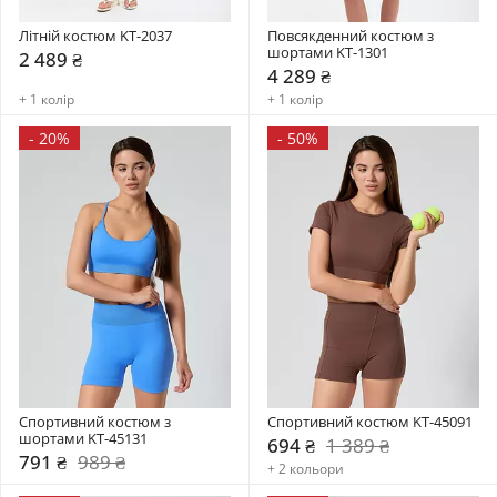
Літній костюм KT-2037
Повсякденний костюм з 
шортами KT-1301
2 489 ₴
4 289 ₴
+ 1 колір
+ 1 колір
-
20%
-
50%
Спортивний костюм з 
Спортивний костюм KT-45091
шортами KT-45131
694 ₴
1 389 ₴
791 ₴
989 ₴
+ 2 кольори