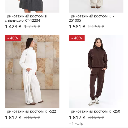
Трикотажний костюм зі 
Трикотажний костюм KT-
спідницею KT-12234
251005
1 423 ₴
1 779 ₴
1 581 ₴
2 259 ₴
-
40%
-
40%
Трикотажний костюм KT-522
Трикотажний костюм KT-250
1 817 ₴
3 029 ₴
1 817 ₴
3 029 ₴
+ 1 колір