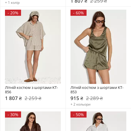
1 807 ₴
2 259 ₴
+ 1 колір
-
20%
-
60%
Літній костюм з шортами KT-
Літній костюм з шортами KT-
856
853
1 807 ₴
2 259 ₴
915 ₴
2 289 ₴
+ 2 кольори
-
30%
-
50%