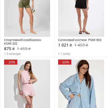
Спортивний комбінезон    
Сатиновий костюм  PGM-903
KOM-202
1 021 ₴
1 459 ₴
875 ₴
1 459 ₴
+ 3 кольори
+ 1 колір
-
20%
-
60%