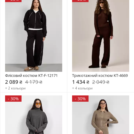
Флісовий костюм KT-F-12171
Трикотажний костюм KT-4669
2 089 ₴
4 179 ₴
1 434 ₴
2 049 ₴
+ 2 кольори
+ 4 кольори
-
30%
-
30%