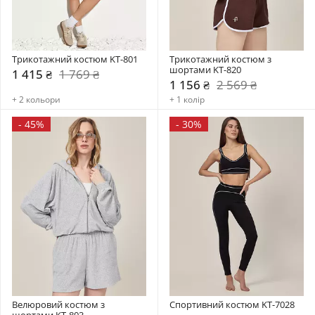
Трикотажний костюм KT-801
Трикотажний костюм з 
шортами KT-820
1 415 ₴
1 769 ₴
1 156 ₴
2 569 ₴
+ 2 кольори
+ 1 колір
-
45%
-
30%
Велюровий костюм з 
Спортивний костюм KT-7028
шортами KT-803