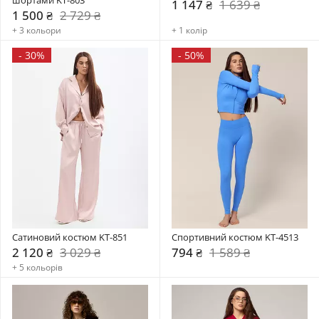
1 147 ₴
1 639 ₴
1 500 ₴
2 729 ₴
+ 3 кольори
+ 1 колір
-
30%
-
50%
Сатиновий костюм KT-851
Спортивний костюм KT-4513
2 120 ₴
3 029 ₴
794 ₴
1 589 ₴
+ 5 кольорів