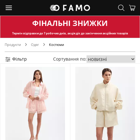
ФІНАЛЬНІ ЗНИЖКИ
Термін відправки
до 7 робочих днів, акція діє до закінчення акційних товарів
Продукти
Одяг
Костюми
Фільтр
Сортування по: