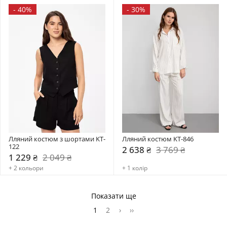
-
40%
-
30%
Лляний костюм з шортами KT-
Лляний костюм KT-846
122
2 638 ₴
3 769 ₴
1 229 ₴
2 049 ₴
+ 2 кольори
+ 1 колір
Показати ще
1
2
›
››