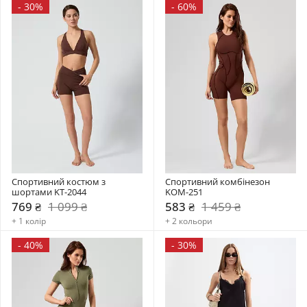
-
30%
-
60%
Спортивний костюм з 
Спортивний комбінезон    
шортами KT-2044
KOM-251
769 ₴
1 099 ₴
583 ₴
1 459 ₴
+ 1 колір
+ 2 кольори
-
40%
-
30%