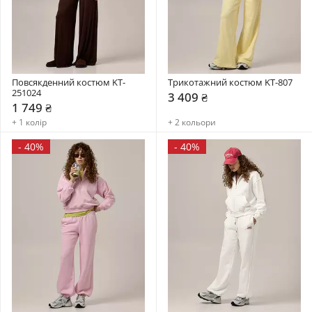
Повсякденний костюм KT-
Трикотажний костюм KT-807
251024
3 409 ₴
1 749 ₴
+ 1 колір
+ 2 кольори
-
40%
-
40%