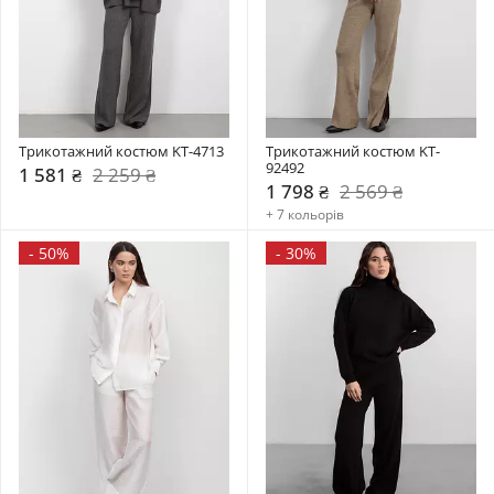
Трикотажний костюм KT-4713
Трикотажний костюм KT-
92492
1 581 ₴
2 259 ₴
1 798 ₴
2 569 ₴
+ 7 кольорів
-
50%
-
30%