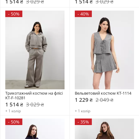
1 514 ₴
3 029 ₴
1 514 ₴
3 029 ₴
-
50%
-
40%
Трикотажний костюм на флісі 
Вельветовий костюм KT-1114
KT-F-10281
1 229 ₴
2 049 ₴
1 514 ₴
3 029 ₴
+ 1 колір
+ 1 колір
-
50%
-
35%