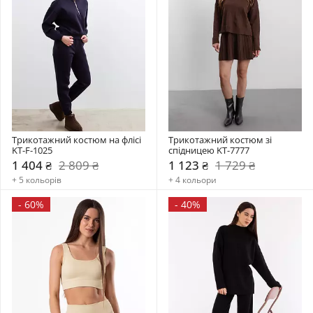
Трикотажний костюм на флісі 
Трикотажний костюм зі 
KT-F-1025
спідницею KT-7777
1 404 ₴
2 809 ₴
1 123 ₴
1 729 ₴
+ 5 кольорів
+ 4 кольори
-
60%
-
40%