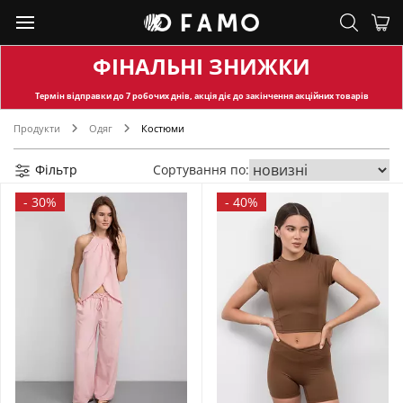
ФІНАЛЬНІ ЗНИЖКИ
Термін відправки
до 7 робочих днів, акція діє до закінчення акційних товарів
Продукти
Одяг
Костюми
Фільтр
Сортування по:
-
30%
-
40%