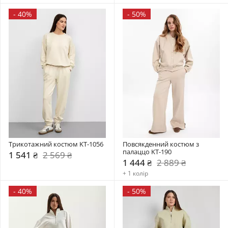
-
40%
-
50%
Трикотажний костюм KT-1056
Повсякденний костюм з 
палаццо KT-190
1 541 ₴
2 569 ₴
1 444 ₴
2 889 ₴
+ 1 колір
-
40%
-
50%