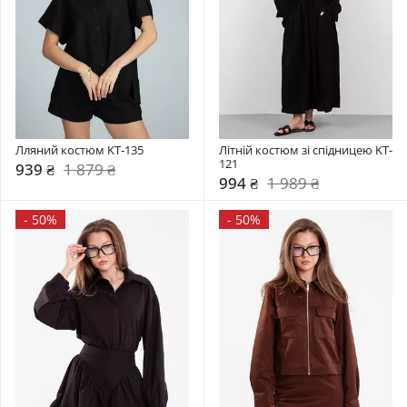
Лляний костюм KT-135
Літній костюм зі спідницею KT-
121
939 ₴
1 879 ₴
994 ₴
1 989 ₴
-
50%
-
50%