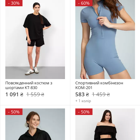
-
30%
-
60%
Повсякденний костюм з 
Спортивний комбінезон     
шортами KT-830
KOM-201
1 091 ₴
1 559 ₴
583 ₴
1 459 ₴
+ 1 колір
-
50%
-
50%