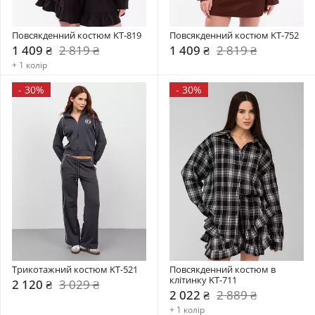
Повсякденний костюм KT-819
Повсякденний костюм KT-752
1 409 ₴
2 819 ₴
1 409 ₴
2 819 ₴
+ 1 колір
-
30%
-
30%
Трикотажний костюм KT-521
Повсякденний костюм в 
клітинку KT-711
2 120 ₴
3 029 ₴
2 022 ₴
2 889 ₴
+ 1 колір