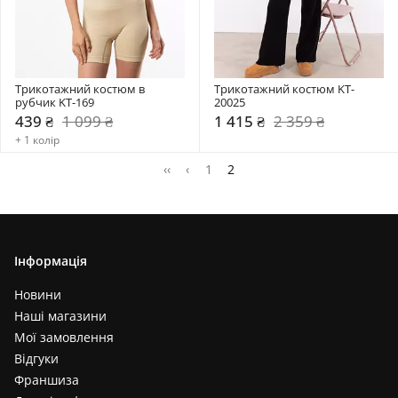
Трикотажний костюм в 
Трикотажний костюм KT-
рубчик KT-169
20025
439 ₴
1 099 ₴
1 415 ₴
2 359 ₴
+ 1 колір
‹‹
‹
1
2
Інформація
Новини
Наші магазини
Мої замовлення
Відгуки
Франшиза