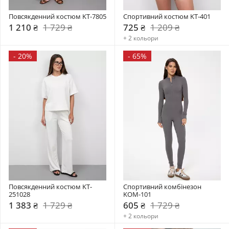
Повсякденний костюм KT-7805
Спортивний костюм KT-401
1 210 ₴
1 729 ₴
725 ₴
1 209 ₴
+ 2 кольори
-
20%
-
65%
Повсякденний костюм KT-
Спортивний комбінезон     
251028
KOM-101
1 383 ₴
1 729 ₴
605 ₴
1 729 ₴
+ 2 кольори