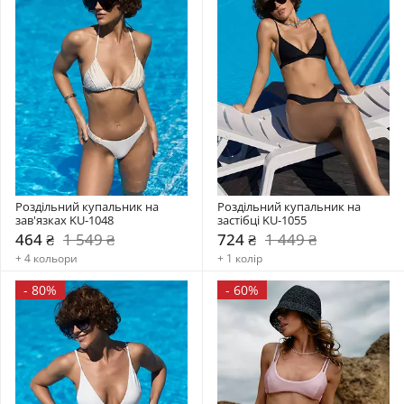
Роздільний купальник на 
Роздільний купальник на 
зав'язках KU-1048
застібці KU-1055
464 ₴
1 549 ₴
724 ₴
1 449 ₴
+ 4 кольори
+ 1 колір
-
80%
-
60%