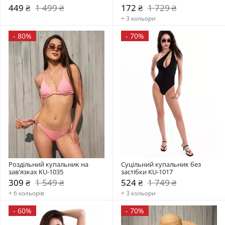
449 ₴
1 499 ₴
172 ₴
1 729 ₴
+ 3 кольори
-
80%
-
70%
Роздільний купальник на 
Суцільний купальник без 
зав'язках KU-1035
застібки KU-1017
309 ₴
1 549 ₴
524 ₴
1 749 ₴
+ 6 кольорів
+ 3 кольори
-
60%
-
70%