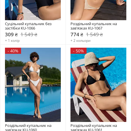
Суцільний купальник без 
Роздільний купальник на 
застібки KU-1066
зав'язках KU-1067
309 ₴
1 549 ₴
774 ₴
1 549 ₴
+ 1 колір
+ 2 кольори
-
40%
-
50%
Роздільний купальник на 
Роздільний купальник на 
зав'язках KU-1060
зав'язках KU-1061