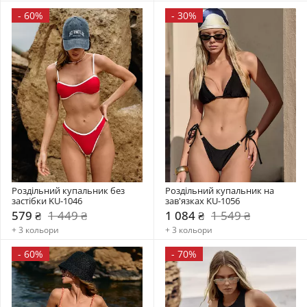
-
60%
-
30%
Роздільний купальник без 
Роздільний купальник на 
застібки KU-1046
зав'язках KU-1056
579 ₴
1 449 ₴
1 084 ₴
1 549 ₴
+ 3 кольори
+ 3 кольори
-
60%
-
70%