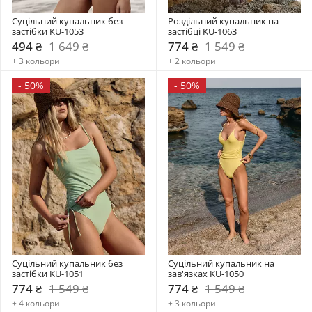
Суцільний купальник без 
Роздільний купальник на 
застібки KU-1053
застібці KU-1063
494 ₴
1 649 ₴
774 ₴
1 549 ₴
+ 3 кольори
+ 2 кольори
-
50%
-
50%
Суцільний купальник без 
Суцільний купальник на 
застібки KU-1051
зав'язках KU-1050
774 ₴
1 549 ₴
774 ₴
1 549 ₴
+ 4 кольори
+ 3 кольори