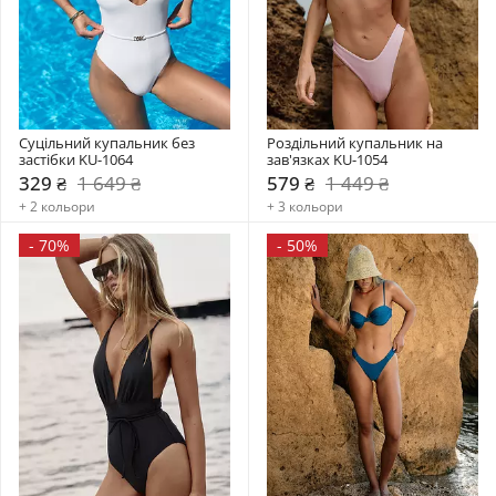
Суцільний купальник без 
Роздільний купальник на 
застібки KU-1064
зав'язках KU-1054
329 ₴
1 649 ₴
579 ₴
1 449 ₴
+ 2 кольори
+ 3 кольори
-
70%
-
50%