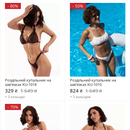
-
80%
-
50%
Роздільний купальник на 
Роздільний купальник на 
зав'язках KU-1018
зав'язках KU-1010
329 ₴
1 649 ₴
824 ₴
1 649 ₴
+ 3 кольори
+ 5 кольорів
-
70%