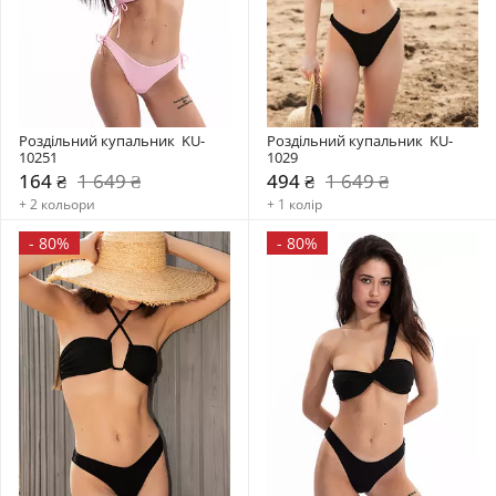
Роздільний купальник  KU-
Роздільний купальник  KU-
10251
1029
164 ₴
1 649 ₴
494 ₴
1 649 ₴
+ 2 кольори
+ 1 колір
-
80%
-
80%