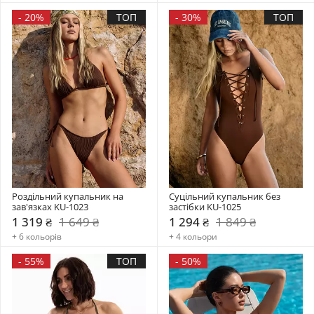
-
20%
ТОП
-
30%
ТОП
Роздільний купальник на 
Суцільний купальник без 
зав'язках KU-1023
застібки KU-1025
1 319 ₴
1 649 ₴
1 294 ₴
1 849 ₴
+ 6 кольорів
+ 4 кольори
-
55%
ТОП
-
50%