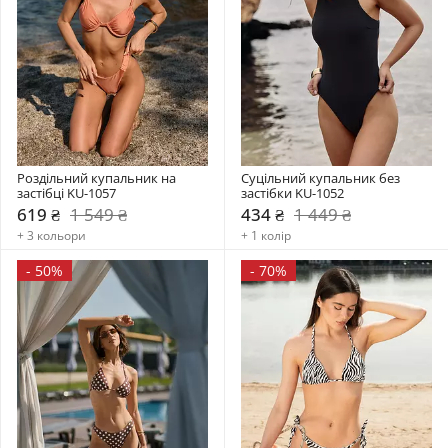
Роздільний купальник на 
Суцільний купальник без 
застібці KU-1057
застібки KU-1052
619 ₴
1 549 ₴
434 ₴
1 449 ₴
+ 3 кольори
+ 1 колір
-
50%
-
70%