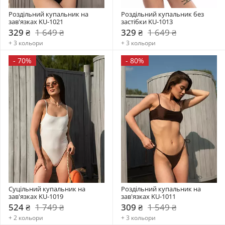
Роздільний купальник на 
Роздільний купальник без 
зав'язках KU-1021
застібки KU-1013
329 ₴
1 649 ₴
329 ₴
1 649 ₴
+ 3 кольори
+ 3 кольори
-
70%
-
80%
Суцільний купальник на 
Роздільний купальник на 
зав'язках KU-1019
зав'язках KU-1011
524 ₴
1 749 ₴
309 ₴
1 549 ₴
+ 2 кольори
+ 3 кольори