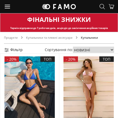
ФІНАЛЬНІ ЗНИЖКИ
Термін відправки
до 7 робочих днів, акція діє до закінчення акційних товарів
Продукти
Купальники та пляжні аксесуари
Купальники
Фільтр
Сортування по:
-
20%
ТОП
-
20%
ТОП