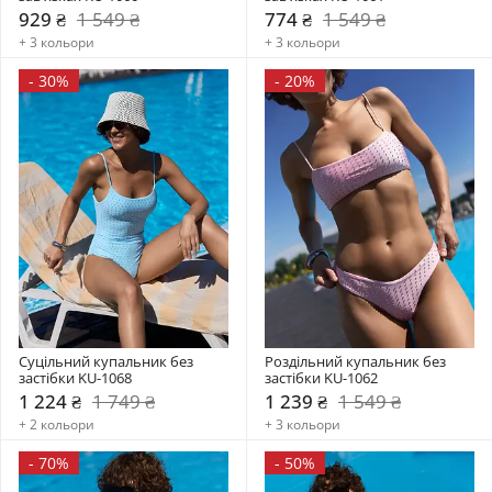
929 ₴
1 549 ₴
774 ₴
1 549 ₴
+ 3 кольори
+ 3 кольори
-
30%
-
20%
Суцільний купальник без 
Роздільний купальник без 
застібки KU-1068
застібки KU-1062
1 224 ₴
1 749 ₴
1 239 ₴
1 549 ₴
+ 2 кольори
+ 3 кольори
-
70%
-
50%