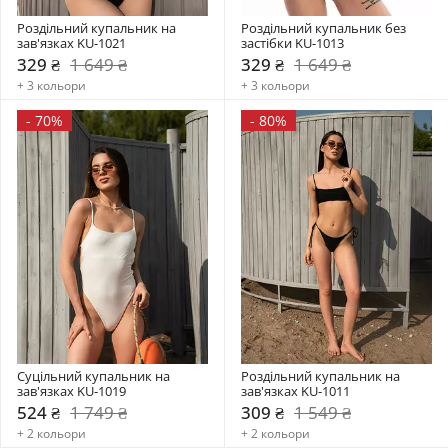
Роздільний купальник на 
Роздільний купальник без 
зав'язках KU-1021
застібки KU-1013
329 ₴
1 649 ₴
329 ₴
1 649 ₴
+ 3 кольори
+ 3 кольори
-
70%
-
80%
Суцільний купальник на 
Роздільний купальник на 
зав'язках KU-1019
зав'язках KU-1011
524 ₴
1 749 ₴
309 ₴
1 549 ₴
+ 2 кольори
+ 2 кольори