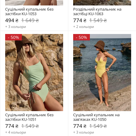
Суцільний купальник без 
Роздільний купальник на 
застібки KU-1053
застібці KU-1063
494 ₴
1 649 ₴
774 ₴
1 549 ₴
+ 3 кольори
+ 2 кольори
-
50%
-
50%
Суцільний купальник без 
Суцільний купальник на 
застібки KU-1051
зав'язках KU-1050
774 ₴
1 549 ₴
774 ₴
1 549 ₴
+ 4 кольори
+ 3 кольори