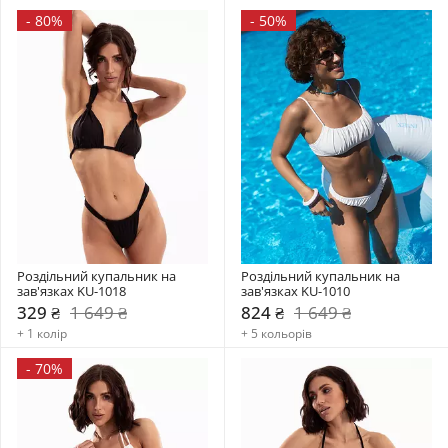
-
80%
-
50%
Роздільний купальник на 
Роздільний купальник на 
зав'язках KU-1018
зав'язках KU-1010
329 ₴
1 649 ₴
824 ₴
1 649 ₴
+ 1 колір
+ 5 кольорів
-
70%