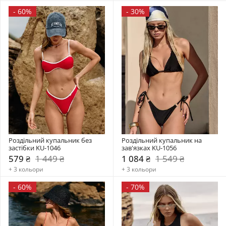
-
60%
-
30%
Роздільний купальник без 
Роздільний купальник на 
застібки KU-1046
зав'язках KU-1056
579 ₴
1 449 ₴
1 084 ₴
1 549 ₴
+ 3 кольори
+ 3 кольори
-
60%
-
70%