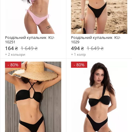
Роздільний купальник  KU-
Роздільний купальник  KU-
10251
1029
164 ₴
1 649 ₴
494 ₴
1 649 ₴
+ 2 кольори
+ 1 колір
-
80%
-
80%