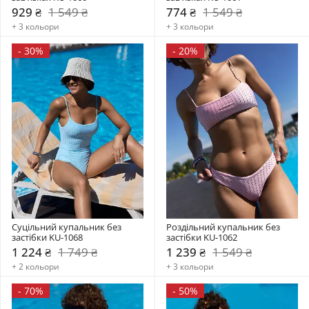
929 ₴
1 549 ₴
774 ₴
1 549 ₴
+ 3 кольори
+ 3 кольори
-
30%
-
20%
Суцільний купальник без 
Роздільний купальник без 
застібки KU-1068
застібки KU-1062
1 224 ₴
1 749 ₴
1 239 ₴
1 549 ₴
+ 2 кольори
+ 3 кольори
-
70%
-
50%