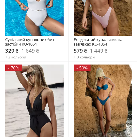
Суцільний купальник без 
Роздільний купальник на 
застібки KU-1064
зав'язках KU-1054
329 ₴
1 649 ₴
579 ₴
1 449 ₴
+ 2 кольори
+ 3 кольори
-
70%
-
50%