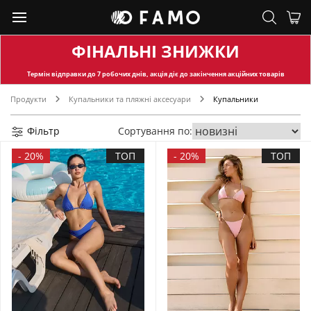
ФІНАЛЬНІ ЗНИЖКИ
Термін відправки
до 7 робочих днів, акція діє до закінчення акційних товарів
Продукти
Купальники та пляжні аксесуари
Купальники
Фільтр
Сортування по:
-
20%
ТОП
-
20%
ТОП