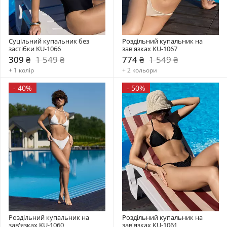
Суцільний купальник без 
Роздільний купальник на 
застібки KU-1066
зав'язках KU-1067
309 ₴
1 549 ₴
774 ₴
1 549 ₴
+ 1 колір
+ 2 кольори
-
40%
-
50%
Роздільний купальник на 
Роздільний купальник на 
зав'язках KU-1060
зав'язках KU-1061