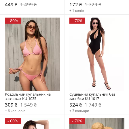
449 ₴
1 499 ₴
172 ₴
1 729 ₴
+ 1 колір
-
80%
-
70%
Роздільний купальник на 
Суцільний купальник без 
зав'язках KU-1035
застібки KU-1017
309 ₴
1 549 ₴
524 ₴
1 749 ₴
+ 6 кольорів
+ 3 кольори
-
60%
-
70%