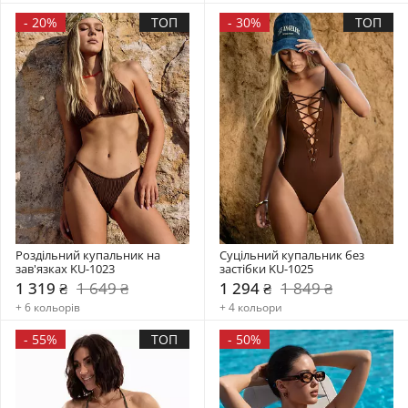
-
20%
ТОП
-
30%
ТОП
Роздільний купальник на 
Суцільний купальник без 
зав'язках KU-1023
застібки KU-1025
1 319 ₴
1 649 ₴
1 294 ₴
1 849 ₴
+ 6 кольорів
+ 4 кольори
-
55%
ТОП
-
50%