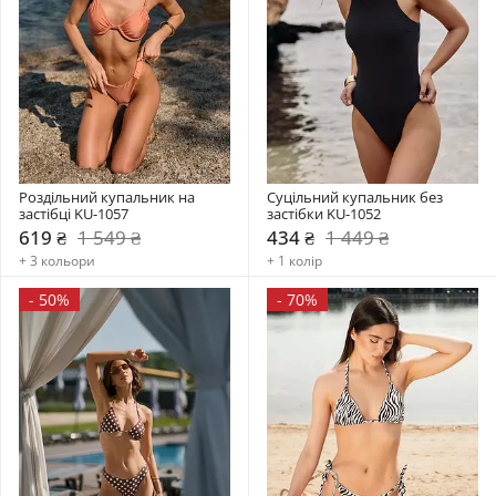
Роздільний купальник на 
Суцільний купальник без 
застібці KU-1057
застібки KU-1052
619 ₴
1 549 ₴
434 ₴
1 449 ₴
+ 3 кольори
+ 1 колір
-
50%
-
70%