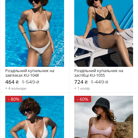
Роздільний купальник на 
Роздільний купальник на 
зав'язках KU-1048
застібці KU-1055
464 ₴
1 549 ₴
724 ₴
1 449 ₴
+ 4 кольори
+ 1 колір
-
80%
-
60%