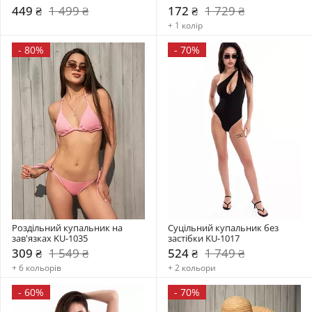
449 ₴
1 499 ₴
172 ₴
1 729 ₴
+ 1 колір
-
80%
-
70%
Роздільний купальник на 
Суцільний купальник без 
зав'язках KU-1035
застібки KU-1017
309 ₴
1 549 ₴
524 ₴
1 749 ₴
+ 6 кольорів
+ 2 кольори
-
60%
-
70%