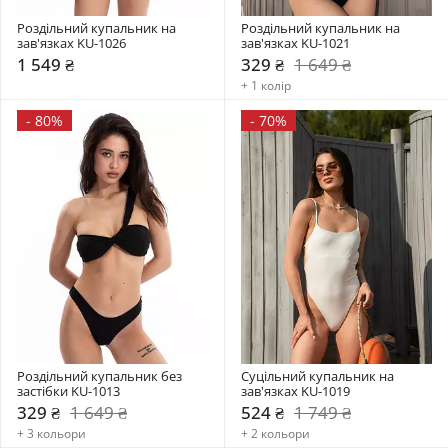
Роздільний купальник на 
Роздільний купальник на 
зав'язках KU-1026
зав'язках KU-1021
1 549 ₴
329 ₴
1 649 ₴
+ 1 колір
-
80%
-
70%
Роздільний купальник без 
Суцільний купальник на 
застібки KU-1013
зав'язках KU-1019
329 ₴
1 649 ₴
524 ₴
1 749 ₴
+ 3 кольори
+ 2 кольори