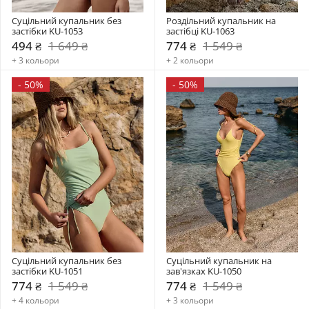
Суцільний купальник без 
Роздільний купальник на 
застібки KU-1053
застібці KU-1063
494 ₴
1 649 ₴
774 ₴
1 549 ₴
+ 3 кольори
+ 2 кольори
-
50%
-
50%
Суцільний купальник без 
Суцільний купальник на 
застібки KU-1051
зав'язках KU-1050
774 ₴
1 549 ₴
774 ₴
1 549 ₴
+ 4 кольори
+ 3 кольори