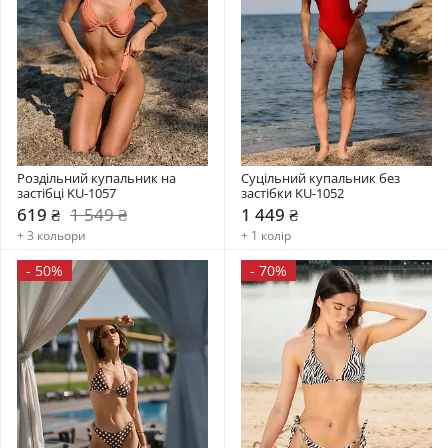
Роздільний купальник на 
Суцільний купальник без 
застібці KU-1057
застібки KU-1052
619 ₴
1 549 ₴
1 449 ₴
+ 3 кольори
+ 1 колір
-
50%
-
70%