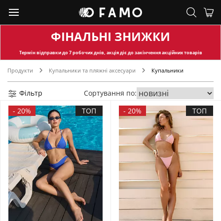
ФІНАЛЬНІ ЗНИЖКИ
Термін відправки
до 7 робочих днів, акція діє до закінчення акційних товарів
Продукти
Купальники та пляжні аксесуари
Купальники
Фільтр
Сортування по:
-
20%
ТОП
-
20%
ТОП