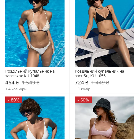
Роздільний купальник на 
Роздільний купальник на 
зав'язках KU-1048
застібці KU-1055
464 ₴
1 549 ₴
724 ₴
1 449 ₴
+ 4 кольори
+ 1 колір
-
80%
-
60%