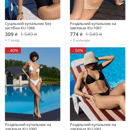
Суцільний купальник без 
Роздільний купальник на 
застібки KU-1066
зав'язках KU-1067
309 ₴
1 549 ₴
774 ₴
1 549 ₴
+ 1 колір
+ 2 кольори
-
40%
-
50%
Роздільний купальник на 
Роздільний купальник на 
зав'язках KU-1060
зав'язках KU-1061