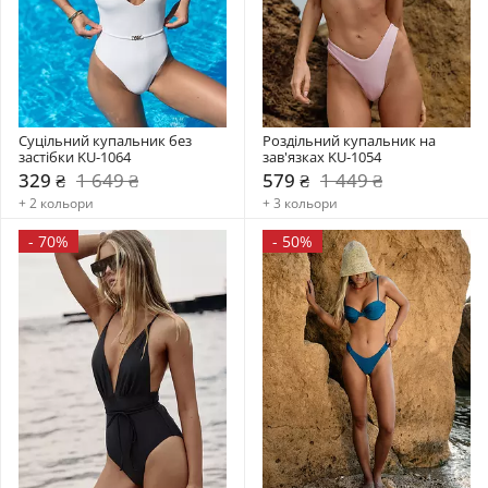
Суцільний купальник без 
Роздільний купальник на 
застібки KU-1064
зав'язках KU-1054
329 ₴
1 649 ₴
579 ₴
1 449 ₴
+ 2 кольори
+ 3 кольори
-
70%
-
50%