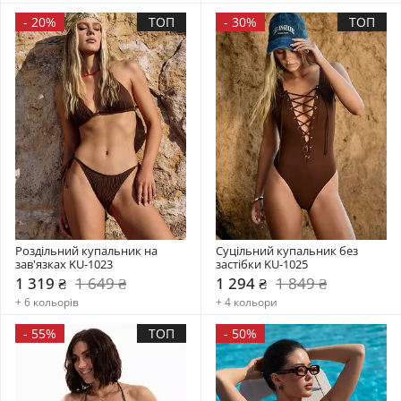
-
20%
ТОП
-
30%
ТОП
Роздільний купальник на 
Суцільний купальник без 
зав'язках KU-1023
застібки KU-1025
1 319 ₴
1 649 ₴
1 294 ₴
1 849 ₴
+ 6 кольорів
+ 4 кольори
-
55%
ТОП
-
50%