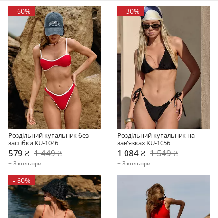
-
60%
-
30%
Роздільний купальник без 
Роздільний купальник на 
застібки KU-1046
зав'язках KU-1056
579 ₴
1 449 ₴
1 084 ₴
1 549 ₴
+ 3 кольори
+ 3 кольори
-
60%