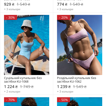
929 ₴
1 549 ₴
774 ₴
1 549 ₴
+ 3 кольори
+ 3 кольори
-
30%
-
20%
Суцільний купальник без 
Роздільний купальник без 
застібки KU-1068
застібки KU-1062
1 224 ₴
1 749 ₴
1 239 ₴
1 549 ₴
+ 2 кольори
+ 3 кольори
-
70%
-
50%