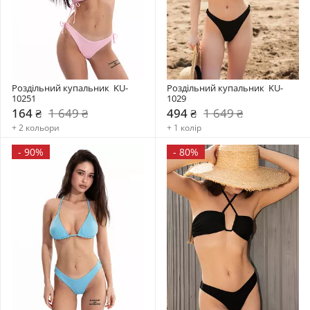
Роздільний купальник  KU-
Роздільний купальник  KU-
10251
1029
164 ₴
1 649 ₴
494 ₴
1 649 ₴
+ 2 кольори
+ 1 колір
-
90%
-
80%