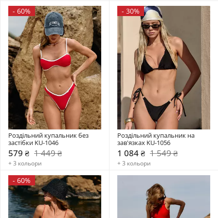
-
60%
-
30%
Роздільний купальник без 
Роздільний купальник на 
застібки KU-1046
зав'язках KU-1056
579 ₴
1 449 ₴
1 084 ₴
1 549 ₴
+ 3 кольори
+ 3 кольори
-
60%