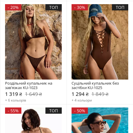
-
20%
ТОП
-
30%
ТОП
Роздільний купальник на 
Суцільний купальник без 
зав'язках KU-1023
застібки KU-1025
1 319 ₴
1 649 ₴
1 294 ₴
1 849 ₴
+ 6 кольорів
+ 4 кольори
-
55%
ТОП
-
50%