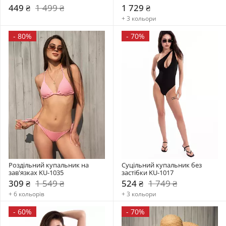
449 ₴
1 499 ₴
1 729 ₴
+ 3 кольори
-
80%
-
70%
Роздільний купальник на 
Суцільний купальник без 
зав'язках KU-1035
застібки KU-1017
309 ₴
1 549 ₴
524 ₴
1 749 ₴
+ 6 кольорів
+ 3 кольори
-
60%
-
70%