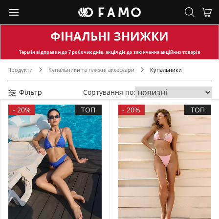
ФІНАЛЬНІ ЗНИЖКИ
Термін відправки
до 7 робочих днів, акція діє до закінчення акційних товарів
Продукти
Купальники та пляжні аксесуари
Купальники
Фільтр
Сортування по:
-
20%
ТОП
-
20%
ТОП