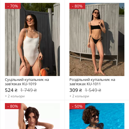
-
70%
-
80%
Суцільний купальник на 
Роздільний купальник на 
зав'язках KU-1019
зав'язках KU-1011
524 ₴
1 749 ₴
309 ₴
1 549 ₴
+ 2 кольори
+ 2 кольори
-
80%
-
50%