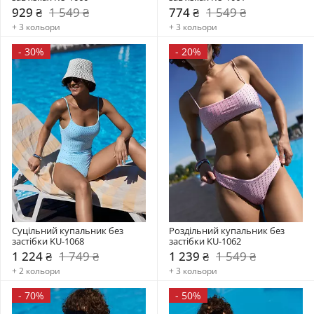
929 ₴
1 549 ₴
774 ₴
1 549 ₴
+ 3 кольори
+ 3 кольори
-
30%
-
20%
Суцільний купальник без 
Роздільний купальник без 
застібки KU-1068
застібки KU-1062
1 224 ₴
1 749 ₴
1 239 ₴
1 549 ₴
+ 2 кольори
+ 3 кольори
-
70%
-
50%