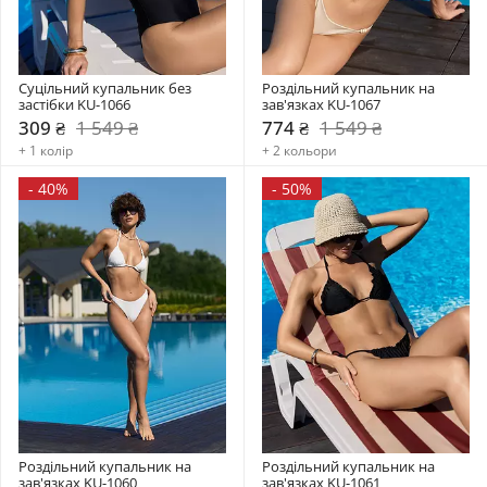
Суцільний купальник без 
Роздільний купальник на 
застібки KU-1066
зав'язках KU-1067
309 ₴
1 549 ₴
774 ₴
1 549 ₴
+ 1 колір
+ 2 кольори
-
40%
-
50%
Роздільний купальник на 
Роздільний купальник на 
зав'язках KU-1060
зав'язках KU-1061