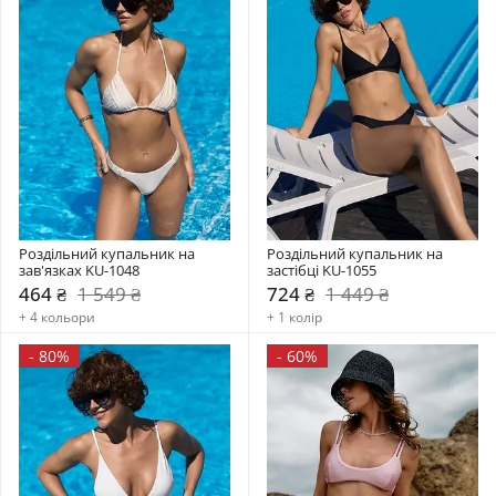
Роздільний купальник на 
Роздільний купальник на 
зав'язках KU-1048
застібці KU-1055
464 ₴
1 549 ₴
724 ₴
1 449 ₴
+ 4 кольори
+ 1 колір
-
80%
-
60%