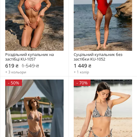
Роздільний купальник на 
Суцільний купальник без 
застібці KU-1057
застібки KU-1052
619 ₴
1 549 ₴
1 449 ₴
+ 3 кольори
+ 1 колір
-
50%
-
70%