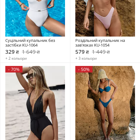
Суцільний купальник без 
Роздільний купальник на 
застібки KU-1064
зав'язках KU-1054
329 ₴
1 649 ₴
579 ₴
1 449 ₴
+ 2 кольори
+ 3 кольори
-
70%
-
50%