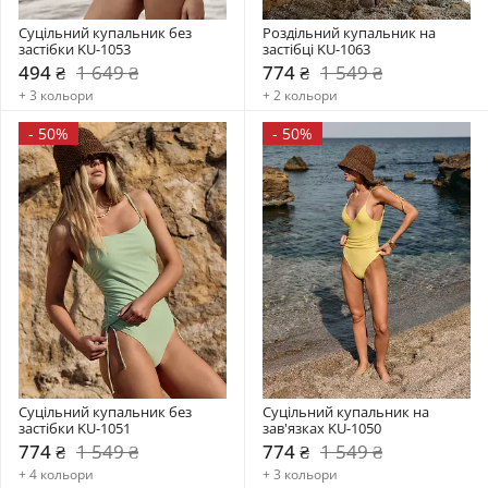
Суцільний купальник без 
Роздільний купальник на 
застібки KU-1053
застібці KU-1063
494 ₴
1 649 ₴
774 ₴
1 549 ₴
+ 3 кольори
+ 2 кольори
-
50%
-
50%
Суцільний купальник без 
Суцільний купальник на 
застібки KU-1051
зав'язках KU-1050
774 ₴
1 549 ₴
774 ₴
1 549 ₴
+ 4 кольори
+ 3 кольори