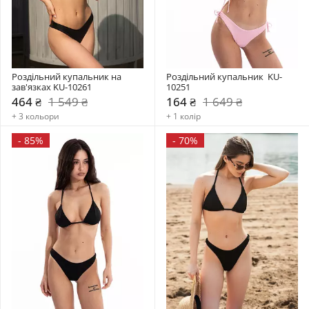
Роздільний купальник на 
Роздільний купальник  KU-
зав'язках KU-10261
10251
464 ₴
1 549 ₴
164 ₴
1 649 ₴
+ 3 кольори
+ 1 колір
-
85%
-
70%