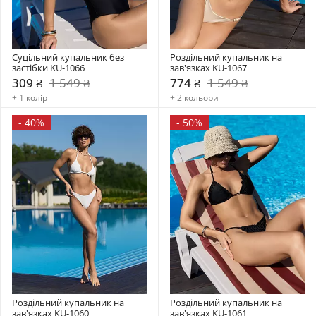
Суцільний купальник без 
Роздільний купальник на 
застібки KU-1066
зав'язках KU-1067
309 ₴
1 549 ₴
774 ₴
1 549 ₴
+ 1 колір
+ 2 кольори
-
40%
-
50%
Роздільний купальник на 
Роздільний купальник на 
зав'язках KU-1060
зав'язках KU-1061