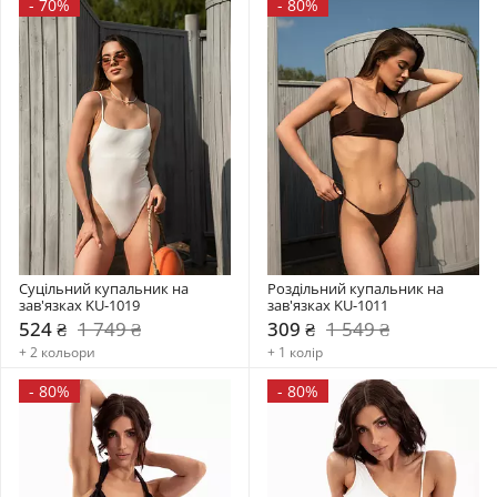
-
70%
-
80%
Суцільний купальник на 
Роздільний купальник на 
зав'язках KU-1019
зав'язках KU-1011
524 ₴
1 749 ₴
309 ₴
1 549 ₴
+ 2 кольори
+ 1 колір
-
80%
-
80%