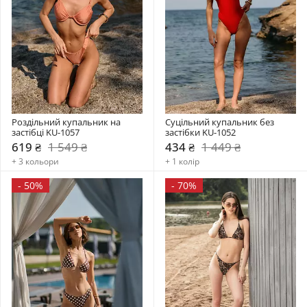
Роздільний купальник на 
Суцільний купальник без 
застібці KU-1057
застібки KU-1052
619 ₴
1 549 ₴
434 ₴
1 449 ₴
+ 3 кольори
+ 1 колір
-
50%
-
70%