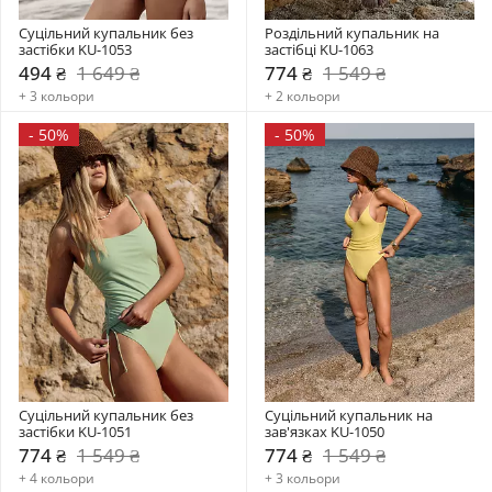
Суцільний купальник без 
Роздільний купальник на 
застібки KU-1053
застібці KU-1063
494 ₴
1 649 ₴
774 ₴
1 549 ₴
+ 3 кольори
+ 2 кольори
-
50%
-
50%
Суцільний купальник без 
Суцільний купальник на 
застібки KU-1051
зав'язках KU-1050
774 ₴
1 549 ₴
774 ₴
1 549 ₴
+ 4 кольори
+ 3 кольори