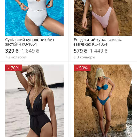
Суцільний купальник без 
Роздільний купальник на 
застібки KU-1064
зав'язках KU-1054
329 ₴
1 649 ₴
579 ₴
1 449 ₴
+ 2 кольори
+ 3 кольори
-
70%
-
50%