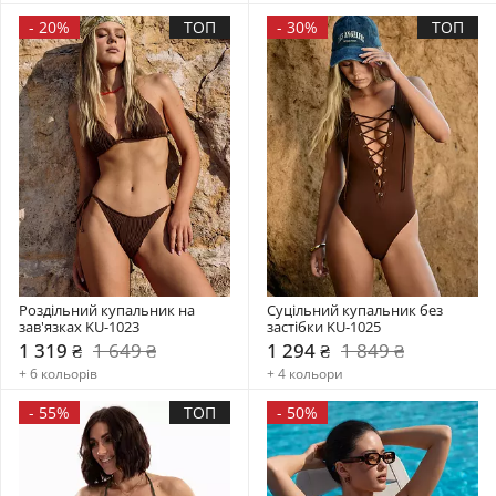
-
20%
ТОП
-
30%
ТОП
Роздільний купальник на 
Суцільний купальник без 
зав'язках KU-1023
застібки KU-1025
1 319 ₴
1 649 ₴
1 294 ₴
1 849 ₴
+ 6 кольорів
+ 4 кольори
-
55%
ТОП
-
50%