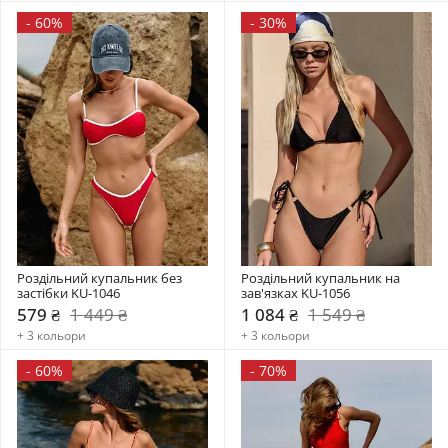
-
60%
-
30%
Роздільний купальник без 
Роздільний купальник на 
застібки KU-1046
зав'язках KU-1056
579 ₴
1 449 ₴
1 084 ₴
1 549 ₴
+ 3 кольори
+ 3 кольори
-
60%
-
70%