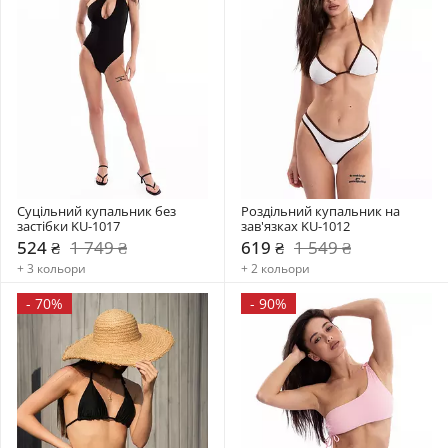
Суцільний купальник без 
Роздільний купальник на 
застібки KU-1017
зав'язках KU-1012
524 ₴
1 749 ₴
619 ₴
1 549 ₴
+ 3 кольори
+ 2 кольори
-
70%
-
90%