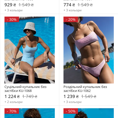
929 ₴
1 549 ₴
774 ₴
1 549 ₴
+ 3 кольори
+ 3 кольори
-
30%
-
20%
Суцільний купальник без 
Роздільний купальник без 
застібки KU-1068
застібки KU-1062
1 224 ₴
1 749 ₴
1 239 ₴
1 549 ₴
+ 2 кольори
+ 3 кольори
-
70%
-
50%