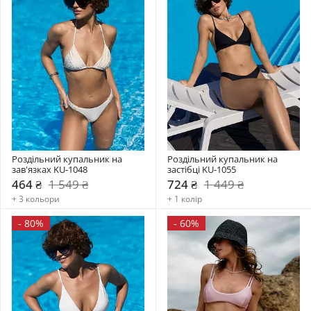
Роздільний купальник на 
Роздільний купальник на 
зав'язках KU-1048
застібці KU-1055
464 ₴
1 549 ₴
724 ₴
1 449 ₴
+ 3 кольори
+ 1 колір
-
80%
-
60%