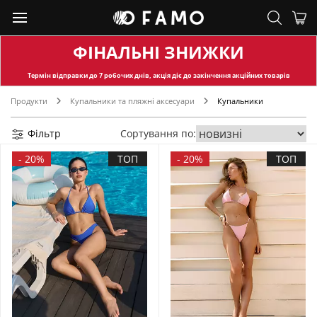
ФІНАЛЬНІ ЗНИЖКИ
Термін відправки
до 7 робочих днів, акція діє до закінчення акційних товарів
Продукти
Купальники та пляжні аксесуари
Купальники
Фільтр
Сортування по:
-
20%
ТОП
-
20%
ТОП