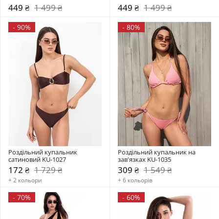
449 ₴
1 499 ₴
449 ₴
1 499 ₴
-
90%
-
80%
Роздільний купальник  
Роздільний купальник на 
сатиновий KU-1027
зав'язках KU-1035
172 ₴
1 729 ₴
309 ₴
1 549 ₴
+ 2 кольори
+ 6 кольорів
-
70%
-
60%