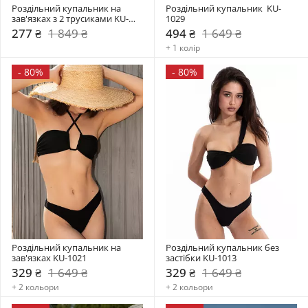
Роздільний купальник на 
Роздільний купальник  KU-
зав'язках з 2 трусиками KU-
1029
1028
277 ₴
1 849 ₴
494 ₴
1 649 ₴
+ 1 колір
-
80%
-
80%
Роздільний купальник на 
Роздільний купальник без 
зав'язках KU-1021
застібки KU-1013
329 ₴
1 649 ₴
329 ₴
1 649 ₴
+ 2 кольори
+ 2 кольори