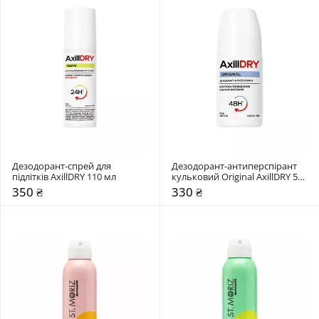
Дезодорант-спрей для 
Дезодорант-антиперспірант 
підлітків AxillDRY 110 мл 
кульковий Original AxillDRY 50 
мл 
350 ₴
330 ₴