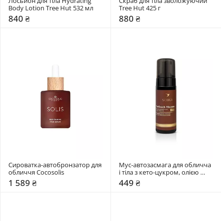
Лосьйон для тіла Hydrating 
Скраб для тіла зволожуючий 
Body Lotion Tree Hut 532 мл 
Tree Hut 425 г
840 ₴
880 ₴
Сироватка-автобронзатор для 
Мус-автозасмага для обличча 
обличчя Cocosolis
і тіла з кето-цукром, олією 
авокадо, жожоба Soika
1 589 ₴
449 ₴