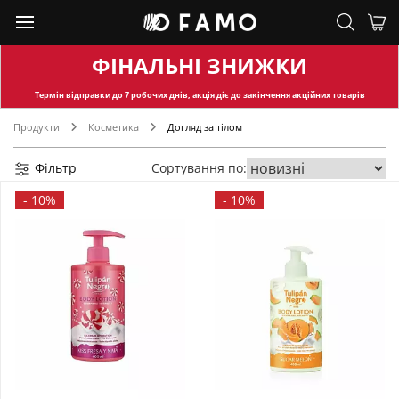
ФІНАЛЬНІ ЗНИЖКИ
Термін відправки
до 7 робочих днів, акція діє до закінчення акційних товарів
Продукти
Косметика
Догляд за тілом
Фільтр
Сортування по:
-
10%
-
10%