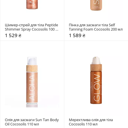
Шимер-спрей для тіла Peptide 
Пінка для засмаги тіла Self 
Shimmer Spray Cocosolis 100 
Tanning Foam Cocosolis 200 мл 
мл 
1 529 ₴
1 589 ₴
Олія для засмаги Sun Tan Body 
Мерехтлива олія для тіла 
Oil Cocosolis 110 мл 
Cocosolis 110 мл 