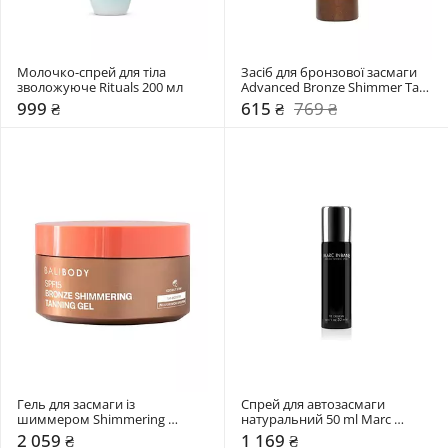
Молочко-спрей для тіла 
Засіб для бронзової засмаги 
зволожуюче Rituals 200 мл 
Advanced Bronze Shimmer Tan 
St.Moriz
999 ₴
615 ₴
769 ₴
Гель для засмаги із 
Спрей для автозасмаги 
шиммером Shimmering 
натуральний 50 ml Marc 
Tanning Gel BaliBody
Inbane
2 059 ₴
1 169 ₴