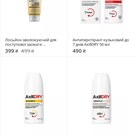
Лосьйон зволожуючий для 
Антиперспірант кульковий до 
поступової засмаги 
7 днів AxillDRY 50 мл 
Professional Tanning 
399 ₴
499 ₴
490 ₴
Moisturiser St.Moriz