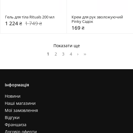
Гель для тіла Rituals 200 мл 
Крем для рук зволожуючий 
Pinky Садок
1 224 ₴
1 749 ₴
169 ₴
Показати ще
1
2
3
4
›
››
Інформація
Новини
Наші магазини
Мої замовлення
Відгуки
Франшиза
Договір оферти