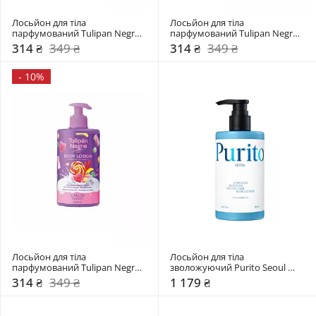
Лосьйон для тіла 
Лосьйон для тіла 
парфумований Tulipan Negro 
парфумований Tulipan Negro 
Полуничний крем
Цукрова диня
314 ₴
349 ₴
314 ₴
349 ₴
-
10%
Лосьйон для тіла 
Лосьйон для тіла 
парфумований Tulipan Negro 
зволожуючий Purito Seoul 
Солодкі Фантазії
Ocean Breeze
314 ₴
349 ₴
1 179 ₴