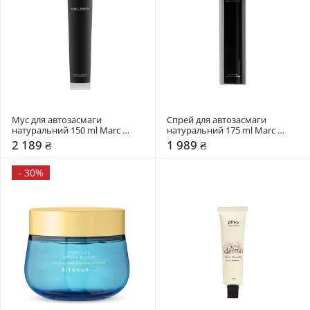
Мус для автозасмаги 
Спрей для автозасмаги 
натуральний 150 ml Marc 
натуральний 175 ml Marc 
Inbane
Inbane
2 189 ₴
1 989 ₴
-
30%