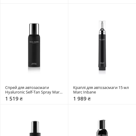
Спрей для автозасмаги 
Краплі для автозасмаги 15 мл 
Hyaluronic Self-Tan Spray Marc 
Marc Inbane
Inbane
1 519 ₴
1 989 ₴