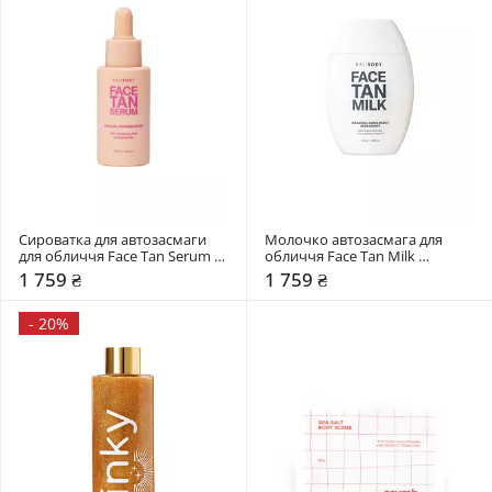
Сироватка для автозасмаги 
Молочко автозасмага для 
для обличчя Face Tan Serum 
обличчя Face Tan Milk 
BaliBody
BaliBody
1 759 ₴
1 759 ₴
-
20%