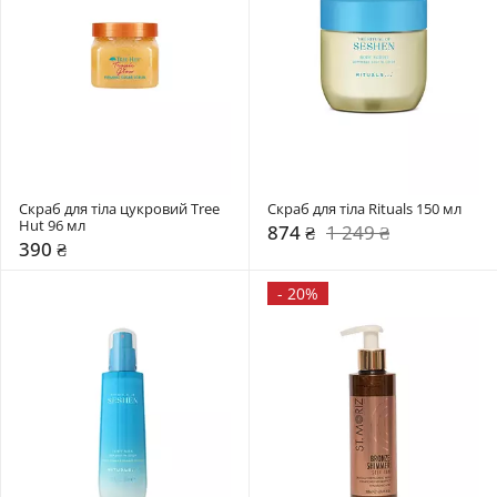
Скраб для тіла цукровий Tree 
Скраб для тіла Rituals 150 мл
Hut 96 мл
874 ₴
1 249 ₴
390 ₴
-
20%