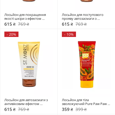
Лосьйон для покращення 
Лосьйон для поступового 
якості шкіри з ефектом 
прояву автозасмаги з 
автозасмаги St.Moriz
шимером St.Moriz
615 ₴
769 ₴
615 ₴
769 ₴
-
20%
-
10%
Лосьйон для автозасмаги з 
Лосьйон для тіла 
антивіковим ефектом 
зволожуючий Pure Paw Paw 
Advanced Tinted Gradual Tan 
200 мл 
615 ₴
769 ₴
359 ₴
399 ₴
Lotion St.Moriz