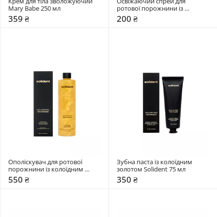
Крем для тіла зволожуючий 
Освіжаючий спрей для 
Mary Babe 250 мл 
ротової порожнини із 
колоїдним золотом Solident 10 
359 ₴
200 ₴
мл 
Ополіскувач для ротової 
Зубна паста із колоїдним 
порожнини із колоїдним 
золотом Solident 75 мл 
золотом Solident 400 мл 
550 ₴
350 ₴