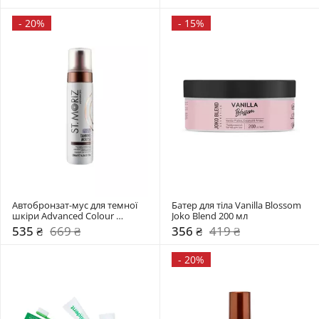
-
20%
-
15%
Автобронзат-муc для темної 
Батер для тіла Vanilla Blossom 
шкіри Advanced Colour 
Joko Blend 200 мл 
Correcting St.Moriz 200 мл 
535 ₴
669 ₴
356 ₴
419 ₴
-
20%