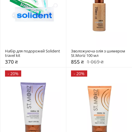
Набір для подорожей Solident 
Зволожуюча олія з шимером 
travel kit 
St.Moriz 100 мл 
370 ₴
855 ₴
1 069 ₴
-
20%
-
20%