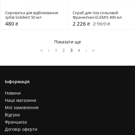
Сироватка для відбілювання 
Скраб для тіла сольовий 
зубів Solident 50 мл 
Франжіпані ELEMIS 490 мл 
480 ₴
2 226 ₴
2 969 ₴
Показати ще
‹‹
‹
1
2
3
4
›
››
Інформація
Новини
Наші магазини
Мої замовлення
Відгуки
Франшиза
Договір оферти