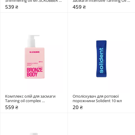
Shimmering oil Mr.SCRUBBER 
засмаги Intensive Tanning Oil 
150 мл 
Mr.SCRUBBER 150 мл 
539 ₴
459 ₴
Комплекс олій для засмаги 
Ополіскувач для ротової 
Tanning oil complex 
порожнини Solident 10 мл 
Mr.SCRUBBER 150 мл 
559 ₴
20 ₴