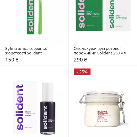
Зубна щітка середньої 
Ополіскувач для ротової 
жорсткості Solident 
порожнини Solident 250 мл 
150 ₴
290 ₴
-
25%